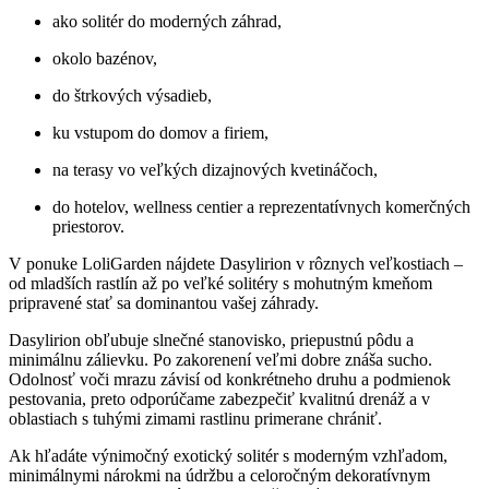
ako solitér do moderných záhrad,
okolo bazénov,
do štrkových výsadieb,
ku vstupom do domov a firiem,
na terasy vo veľkých dizajnových kvetináčoch,
do hotelov, wellness centier a reprezentatívnych komerčných
priestorov.
V ponuke LoliGarden nájdete Dasylirion v rôznych veľkostiach –
od mladších rastlín až po veľké solitéry s mohutným kmeňom
pripravené stať sa dominantou vašej záhrady.
Dasylirion obľubuje slnečné stanovisko, priepustnú pôdu a
minimálnu zálievku. Po zakorenení veľmi dobre znáša sucho.
Odolnosť voči mrazu závisí od konkrétneho druhu a podmienok
pestovania, preto odporúčame zabezpečiť kvalitnú drenáž a v
oblastiach s tuhými zimami rastlinu primerane chrániť.
Ak hľadáte výnimočný exotický solitér s moderným vzhľadom,
minimálnymi nárokmi na údržbu a celoročným dekoratívnym