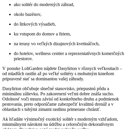
ako solitér do moderných záhrad,
okolo bazénov,
do štrkových výsadieb,
ku vstupom do domov a firiem,
na terasy vo veľkých dizajnových kvetináčoch,
do hotelov, wellness centier a reprezentatívnych komerčných
priestorov.
V ponuke LoliGarden nájdete Dasylirion v rôznych veľkostiach –
od mladších rastlín až po veľké solitéry s mohutným kmeňom
pripravené stať sa dominantou vašej záhrady.
Dasylirion obľubuje slnečné stanovisko, priepustnú pôdu a
minimálnu zálievku. Po zakorenení veľmi dobre znáša sucho.
Odolnosť voči mrazu závisí od konkrétneho druhu a podmienok
pestovania, preto odporúčame zabezpečiť kvalitnú drenáž a v
oblastiach s tuhými zimami rastlinu primerane chrániť.
Ak hľadáte výnimočný exotický solitér s moderným vzhľadom,
minimálnymi nárokmi na údržbu a celoročným dekoratívnym