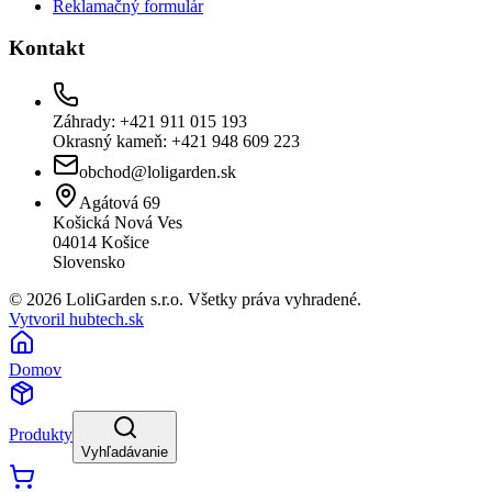
Reklamačný formulár
Kontakt
Záhrady: +421 911 015 193
Okrasný kameň: +421 948 609 223
obchod@loligarden.sk
Agátová 69
Košická Nová Ves
04014
Košice
Slovensko
© 2026 LoliGarden s.r.o. Všetky práva vyhradené.
Vytvoril hubtech.sk
Domov
Produkty
Vyhľadávanie