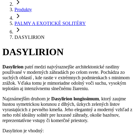
Produkty
PALMY A EXOTICKÉ SOLITÉRY
DASYLIRION
DASYLIRION
Dasylirion
patrí medzi najvýraznejšie architektonické rastliny
používané v moderných záhradách po celom svete. Pochádza zo
suchých oblastí , kde rastie v extrémnych podmienkach s minimom
zrážok. Vďaka tomu je mimoriadne odolný voči suchu, vysokým
teplotám aj intenzívnemu slnečnému žiareniu.
Najznámejším druhom je
Dasylirion longissimum
, ktorý zaujme
hustou symetrickou korunou z dlhých, úzkych zelených listov
vyrastajúcich z pevného kmeňa. Jeho elegantný a moderný vzhľad z
neho robí ideálny solitér pre luxusné záhrady, okolie bazénov,
reprezentatívne vstupy či komerčné priestory.
Dasylirion je vhodný: