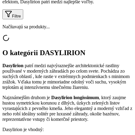
efektom, Dasylirion patrí medzi najlepšie voľby.
Filtre
Načítavajú sa produkty...
O kategórii
DASYLIRION
Dasylirion
patrí medzi najvýraznejšie architektonické rastliny
používané v moderných záhradách po celom svete. Pochádza zo
suchých oblastí , kde rastie v extrémnych podmienkach s minimom
zrážok. Vďaka tomu je mimoriadne odolný voči suchu, vysokým
teplotám aj intenzívnemu slnečnému žiareniu.
Najznámejším druhom je
Dasylirion longissimum
, ktorý zaujme
hustou symetrickou korunou z dlhých, úzkych zelených listov
vyrastajúcich z pevného kmeňa. Jeho elegantný a moderný vzhľad z
neho robí ideálny solitér pre luxusné záhrady, okolie bazénov,
reprezentatívne vstupy či komerčné priestory.
Dasylirion je vhodný: