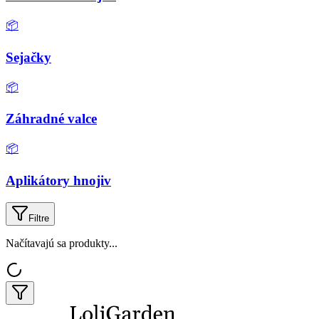
📦
Sejačky
📦
Záhradné valce
📦
Aplikátory hnojiv
Filtre
Načítavajú sa produkty...