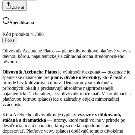
Zdieľať
Špecifikácia
Kód produktu:
41/386
Popis
Olivovník Acebuche Platos — plané olivovníkové platňové vetvy s
dávnou kôrou, najautentickejšia záhradná socha stredomorského
pôvodu.
Olivovník Acebuche Platos
je výnimočný exponát —
acebuche
je
španielske označenie pre
plané, divoké olivovníky
, ktoré rastú v
prírode bez kultivárnych úprav. Tieto stromy sú zbierané z
prírodných lokalít a predstavujú absolútne najprirodzenejší,
najautentickejší charakter, aký olivovník môže mať. V kombinácii s
platňovou formou (platos) ide o záhradný objekt mimoriadnej
vzácnosti.
Kôra Acebuche olivovníkov je typicky
výrazne vrúbkovaná,
stáčaná a dramatická
— stromy, ktoré rástli voľne v prírode po
desaťročia, majú charakter, ktorý sa nedá napodobniť ani
dopestovať. Platňové vetvy (platos) dodávajú tomuto divokému