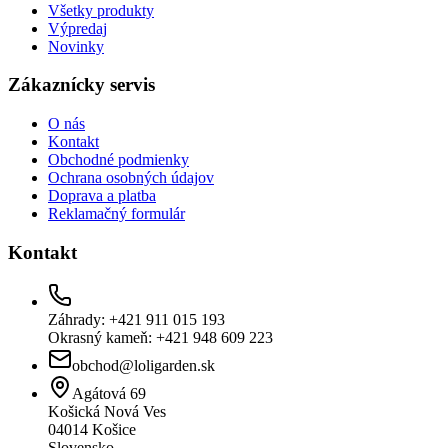
Všetky produkty
Výpredaj
Novinky
Zákaznícky servis
O nás
Kontakt
Obchodné podmienky
Ochrana osobných údajov
Doprava a platba
Reklamačný formulár
Kontakt
Záhrady: +421 911 015 193
Okrasný kameň: +421 948 609 223
obchod@loligarden.sk
Agátová 69
Košická Nová Ves
04014
Košice
Slovensko