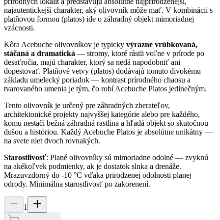
prírodných lokalít a predstavujú absolútne najprirodzenejší,
najautentickejší charakter, aký olivovník môže mať. V kombinácii s
platňovou formou (platos) ide o záhradný objekt mimoriadnej
vzácnosti.
Kôra Acebuche olivovníkov je typicky
výrazne vrúbkovaná,
stáčaná a dramatická
— stromy, ktoré rástli voľne v prírode po
desaťročia, majú charakter, ktorý sa nedá napodobniť ani
dopestovať. Platňové vetvy (platos) dodávajú tomuto divokému
základu umelecký poriadok — kontrast prírodného chaosu a
tvarovaného umenia je tým, čo robí Acebuche Platos jedinečným.
Tento olivovník je určený pre záhradných zberateľov,
architektonické projekty najvyššej kategórie alebo pre každého,
komu nestačí bežná záhradná rastlina a hľadá objekt so skutočnou
dušou a históriou. Každý Acebuche Platos je absolútne unikátny —
na svete niet dvoch rovnakých.
Starostlivosť
: Plané olivovníky sú mimoriadne odolné — zvyknú
na akékoľvek podmienky, ak je dostatok slnka a drenáže.
Mrazuvzdorný do -10 °C vďaka prirodzenej odolnosti planej
odrody. Minimálna starostlivosť po zakorenení.
1