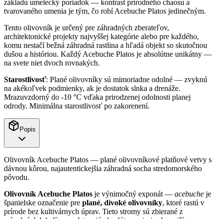
základu umelecký poriadok — kontrast prírodného chaosu a
tvarovaného umenia je tým, čo robí Acebuche Platos jedinečným.
Tento olivovník je určený pre záhradných zberateľov,
architektonické projekty najvyššej kategórie alebo pre každého,
komu nestačí bežná záhradná rastlina a hľadá objekt so skutočnou
dušou a históriou. Každý Acebuche Platos je absolútne unikátny —
na svete niet dvoch rovnakých.
Starostlivosť
: Plané olivovníky sú mimoriadne odolné — zvyknú
na akékoľvek podmienky, ak je dostatok slnka a drenáže.
Mrazuvzdorný do -10 °C vďaka prirodzenej odolnosti planej
odrody. Minimálna starostlivosť po zakorenení.
Popis
Olivovník Acebuche Platos — plané olivovníkové platňové vetvy s
dávnou kôrou, najautentickejšia záhradná socha stredomorského
pôvodu.
Olivovník Acebuche Platos
je výnimočný exponát —
acebuche
je
španielske označenie pre
plané, divoké olivovníky
, ktoré rastú v
prírode bez kultivárnych úprav. Tieto stromy sú zbierané z