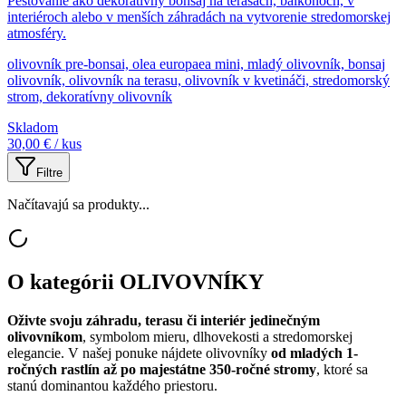
Pestovanie ako dekoratívny bonsaj na terasách, balkónoch, v
interiéroch alebo v menších záhradách na vytvorenie stredomorskej
atmosféry.
olivovník pre-bonsai, olea europaea mini, mladý olivovník, bonsaj
olivovník, olivovník na terasu, olivovník v kvetináči, stredomorský
strom, dekoratívny olivovník
Skladom
30,00 €
/ kus
Filtre
Načítavajú sa produkty...
O kategórii
OLIVOVNÍKY
Oživte svoju záhradu, terasu či interiér jedinečným
olivovníkom
, symbolom mieru, dlhovekosti a stredomorskej
elegancie. V našej ponuke nájdete olivovníky
od mladých 1-
ročných rastlín až po majestátne 350-ročné stromy
, ktoré sa
stanú dominantou každého priestoru.