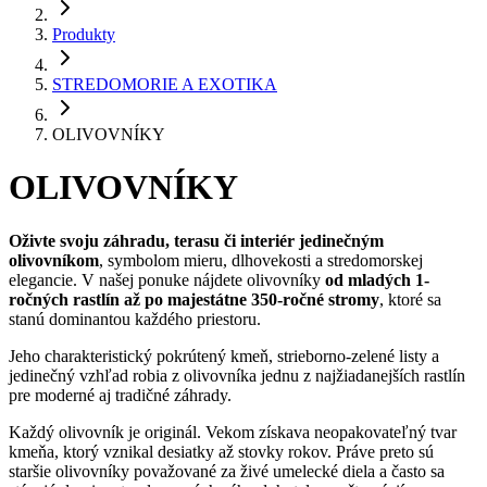
Produkty
STREDOMORIE A EXOTIKA
OLIVOVNÍKY
OLIVOVNÍKY
Oživte svoju záhradu, terasu či interiér jedinečným
olivovníkom
, symbolom mieru, dlhovekosti a stredomorskej
elegancie. V našej ponuke nájdete olivovníky
od mladých 1-
ročných rastlín až po majestátne 350-ročné stromy
, ktoré sa
stanú dominantou každého priestoru.
Jeho charakteristický pokrútený kmeň, strieborno-zelené listy a
jedinečný vzhľad robia z olivovníka jednu z najžiadanejších rastlín
pre moderné aj tradičné záhrady.
Každý olivovník je originál. Vekom získava neopakovateľný tvar
kmeňa, ktorý vznikal desiatky až stovky rokov. Práve preto sú
staršie olivovníky považované za živé umelecké diela a často sa