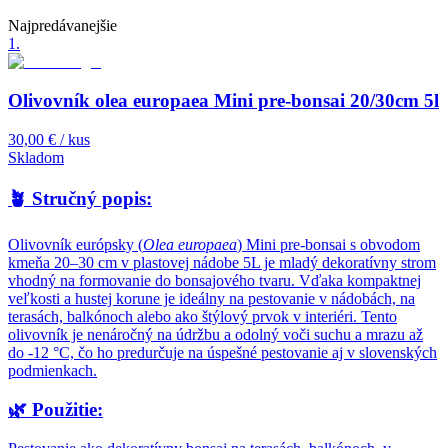
Najpredávanejšie
1
.
Olivovník olea europaea Mini pre-bonsai 20/30cm 5l
30,00 €
/ kus
Skladom
🪴
Stručný popis:
Olivovník európsky (
Olea europaea
) Mini pre-bonsai s obvodom
kmeňa 20–30 cm v plastovej nádobe 5L je mladý dekoratívny strom
vhodný na formovanie do bonsajového tvaru. Vďaka kompaktnej
veľkosti a hustej korune je ideálny na pestovanie v nádobách, na
terasách, balkónoch alebo ako štýlový prvok v interiéri. Tento
olivovník je nenáročný na údržbu a odolný voči suchu a mrazu až
do -12 °C, čo ho predurčuje na úspešné pestovanie aj v slovenských
podmienkach.
🌿
Použitie: