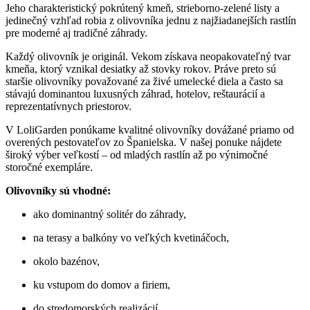
Jeho charakteristický pokrútený kmeň, strieborno-zelené listy a
jedinečný vzhľad robia z olivovníka jednu z najžiadanejších rastlín
pre moderné aj tradičné záhrady.
Každý olivovník je originál. Vekom získava neopakovateľný tvar
kmeňa, ktorý vznikal desiatky až stovky rokov. Práve preto sú
staršie olivovníky považované za živé umelecké diela a často sa
stávajú dominantou luxusných záhrad, hotelov, reštaurácií a
reprezentatívnych priestorov.
V LoliGarden ponúkame kvalitné olivovníky dovážané priamo od
overených pestovateľov zo Španielska. V našej ponuke nájdete
široký výber veľkostí – od mladých rastlín až po výnimočné
storočné exempláre.
Olivovníky sú vhodné:
ako dominantný solitér do záhrady,
na terasy a balkóny vo veľkých kvetináčoch,
okolo bazénov,
ku vstupom do domov a firiem,
do stredomorských realizácií,