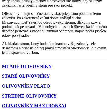
tvary korún, hrúbky kmeňov a pestovateľské formy, aby si každý
zákazník našiel ideálny strom pre svoj projekt.
Olivovníky milujú slnečné stanovisko, priepustnú pôdu a miernu
zálievku. Po zakorenení veľmi dobre znášajú sucho.
Mrazuvzdornosť závisí od odrody, veku stromu, dĺžky mrazov a
podmienok pestovania. V mnohých oblastiach Slovenska ich možno
úspešne pestovať s vhodnou zimnou ochranou, najmä počas prvých
rokov po výsadbe.
Ak hľadáte strom, ktorý bude dominantou vašej záhrady celé
desaťročia a prinesie do nej pravú atmosféru Stredomoria, olivovník
je tou správnou voľbou.
MLADÉ OLIVOVNÍKY
STARÉ OLIVOVNÍKY
OLIVOVNÍKY PLATO
STREDNÉ OLIVOVNÍKY
OLIVOVNÍKY MAXI BONSAI