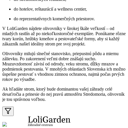
do hotelov, reštaurácií a wellness centier,
do reprezentatívnych komerčných priestorov.
V LoliGarden nájdete olivovníky v širokej škále veľkostí – od
mladých rastlín až po niekoľkostoročné exempláre. Ponúkame rôzne
tvary korún, hrúbky kmeňov a pestovateľské formy, aby si každý
zákazník našiel ideálny strom pre svoj projekt.
Olivovníky milujú slnečné stanovisko, priepustnú pôdu a miernu
zálievku. Po zakorenení veľmi dobre znášajú sucho.
Mrazuvzdornosť závisí od odrody, veku stromu, dĺžky mrazov a
podmienok pestovania. V mnohých oblastiach Slovenska ich možno
úspešne pestovať s vhodnou zimnou ochranou, najmä počas prvých
rokov po výsadbe.
Ak hľadáte strom, ktorý bude dominantou vašej záhrady celé
desaťročia a prinesie do nej pravú atmosféru Stredomoria, olivovník
je tou správnou voľbou.