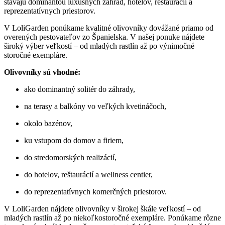
stávajú dominantou luxusných záhrad, hotelov, reštaurácií a
reprezentatívnych priestorov.
V LoliGarden ponúkame kvalitné olivovníky dovážané priamo od
overených pestovateľov zo Španielska. V našej ponuke nájdete
široký výber veľkostí – od mladých rastlín až po výnimočné
storočné exempláre.
Olivovníky sú vhodné:
ako dominantný solitér do záhrady,
na terasy a balkóny vo veľkých kvetináčoch,
okolo bazénov,
ku vstupom do domov a firiem,
do stredomorských realizácií,
do hotelov, reštaurácií a wellness centier,
do reprezentatívnych komerčných priestorov.
V LoliGarden nájdete olivovníky v širokej škále veľkostí – od
mladých rastlín až po niekoľkostoročné exempláre. Ponúkame rôzne