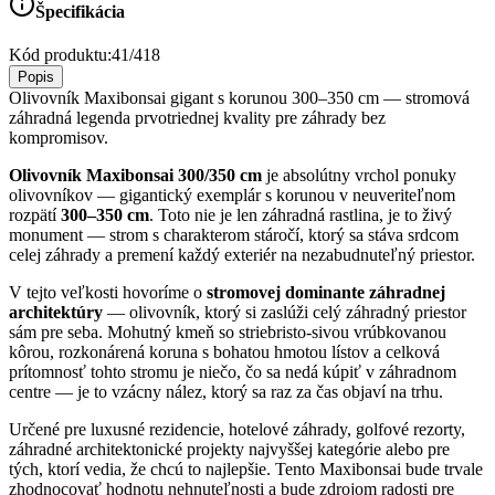
Špecifikácia
Kód produktu:
41/418
Popis
Olivovník Maxibonsai gigant s korunou 300–350 cm — stromová
záhradná legenda prvotriednej kvality pre záhrady bez
kompromisov.
Olivovník Maxibonsai 300/350 cm
je absolútny vrchol ponuky
olivovníkov — gigantický exemplár s korunou v neuveriteľnom
rozpätí
300–350 cm
. Toto nie je len záhradná rastlina, je to živý
monument — strom s charakterom stáročí, ktorý sa stáva srdcom
celej záhrady a premení každý exteriér na nezabudnuteľný priestor.
V tejto veľkosti hovoríme o
stromovej dominante záhradnej
architektúry
— olivovník, ktorý si zaslúži celý záhradný priestor
sám pre seba. Mohutný kmeň so striebristo-sivou vrúbkovanou
kôrou, rozkonárená koruna s bohatou hmotou lístov a celková
prítomnosť tohto stromu je niečo, čo sa nedá kúpiť v záhradnom
centre — je to vzácny nález, ktorý sa raz za čas objaví na trhu.
Určené pre luxusné rezidencie, hotelové záhrady, golfové rezorty,
záhradné architektonické projekty najvyššej kategórie alebo pre
tých, ktorí vedia, že chcú to najlepšie. Tento Maxibonsai bude trvale
zhodnocovať hodnotu nehnuteľnosti a bude zdrojom radosti pre