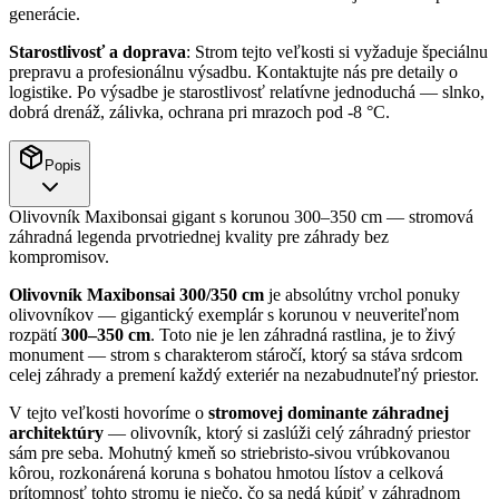
generácie.
Starostlivosť a doprava
: Strom tejto veľkosti si vyžaduje špeciálnu
prepravu a profesionálnu výsadbu. Kontaktujte nás pre detaily o
logistike. Po výsadbe je starostlivosť relatívne jednoduchá — slnko,
dobrá drenáž, zálivka, ochrana pri mrazoch pod -8 °C.
Popis
Olivovník Maxibonsai gigant s korunou 300–350 cm — stromová
záhradná legenda prvotriednej kvality pre záhrady bez
kompromisov.
Olivovník Maxibonsai 300/350 cm
je absolútny vrchol ponuky
olivovníkov — gigantický exemplár s korunou v neuveriteľnom
rozpätí
300–350 cm
. Toto nie je len záhradná rastlina, je to živý
monument — strom s charakterom stáročí, ktorý sa stáva srdcom
celej záhrady a premení každý exteriér na nezabudnuteľný priestor.
V tejto veľkosti hovoríme o
stromovej dominante záhradnej
architektúry
— olivovník, ktorý si zaslúži celý záhradný priestor
sám pre seba. Mohutný kmeň so striebristo-sivou vrúbkovanou
kôrou, rozkonárená koruna s bohatou hmotou lístov a celková
prítomnosť tohto stromu je niečo, čo sa nedá kúpiť v záhradnom