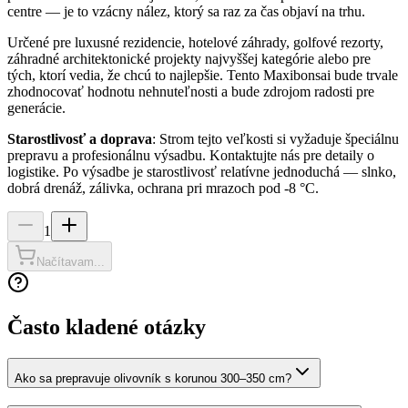
centre — je to vzácny nález, ktorý sa raz za čas objaví na trhu.
Určené pre luxusné rezidencie, hotelové záhrady, golfové rezorty,
záhradné architektonické projekty najvyššej kategórie alebo pre
tých, ktorí vedia, že chcú to najlepšie. Tento Maxibonsai bude trvale
zhodnocovať hodnotu nehnuteľnosti a bude zdrojom radosti pre
generácie.
Starostlivosť a doprava
: Strom tejto veľkosti si vyžaduje špeciálnu
prepravu a profesionálnu výsadbu. Kontaktujte nás pre detaily o
logistike. Po výsadbe je starostlivosť relatívne jednoduchá — slnko,
dobrá drenáž, zálivka, ochrana pri mrazoch pod -8 °C.
1
Načítavam...
Často kladené otázky
Ako sa prepravuje olivovník s korunou 300–350 cm?