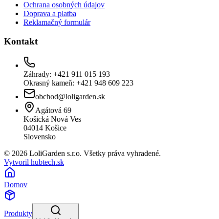
Ochrana osobných údajov
Doprava a platba
Reklamačný formulár
Kontakt
Záhrady: +421 911 015 193
Okrasný kameň: +421 948 609 223
obchod@loligarden.sk
Agátová 69
Košická Nová Ves
04014
Košice
Slovensko
© 2026 LoliGarden s.r.o. Všetky práva vyhradené.
Vytvoril hubtech.sk
Domov
Produkty