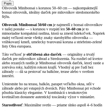
Popis
Olivovník Minibonsai s korunou 50–60 cm — najkompaktnejší
bonsai olivovník, ideálny darček pre milovníkov stredomorského
štýlu.
Olivovník Minibonsai 50/60 cm
je najmenší z bonsai olivovníkov
v našej ponuke — s korunou v rozpätí len
50–60 cm
je to
mimoriadne kompaktná rastlina, ktorá sa zmestí kdekoľvek. Napriek
malej veľkosti nesie všetky znaky starobylého olivovníka —
vrúbkovaný kmeň, umelecky tvarovaná koruna a striebristo-zelené
listy Olea europaea.
Táto veľkosť je
obľúbená ako darček
— originálny a trvalý
darček pre milovníkov záhrad a Stredozemia. Na rozdiel od kvetov
alebo rezaných rastlín je Minibonsai olivovník darček, ktorý rastie a
zotrváva roky, každým rokom krajší. Vhodný aj pre ľudí bez
záhrady — dá sa pestovať na balkóne, terase alebo v svetlom
interiéri.
Umiestnite ho na terasu, balkón, parapet veľkého okna, stôl v
záhrade alebo pri vstupných dverách. Páry Minibonsai pri vchode
pôsobia klasicky elegantne. V kombinácii s terakotovým
kvetináčom dostanete autentický toscánsky výzor v miniatúre.
Starostlivosť
: Maximálne svetlo — priame slnko aspoň 4–6 hodín