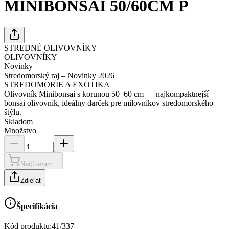
MINIBONSAI 50/60CM P
STREDNÉ OLIVOVNÍKY
OLIVOVNÍKY
Novinky
Stredomorský raj – Novinky 2026
STREDOMORIE A EXOTIKA
Olivovník Minibonsai s korunou 50–60 cm — najkompaktnejší
bonsai olivovník, ideálny darček pre milovníkov stredomorského
štýlu.
Skladom
Množstvo
Načítavam...
Zdieľať
Špecifikácia
Kód produktu:
41/337