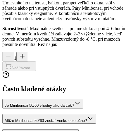
Umiestnite ho na terasu, balkón, parapet veľkého okna, stôl v
záhrade alebo pri vstupných dverách. Páry Minibonsai pri vchode
pôsobia klasicky elegantne. V kombinácii s terakotovým
kvetináčom dostanete autentický toscánsky výzor v miniatúre.
Starostlivosť
: Maximálne svetlo — priame slnko aspoň 4–6 hodín
denne. V menšom kvetináči zalievajte 2–3× týždenne v lete, keď
povrch substrátu vyschne. Mrazuvzdorný do -8 °C, pri mrazoch
presuňte dovnútra. Rez na jar.
1
Načítavam...
Často kladené otázky
Je Minibonsai 50/60 vhodný ako darček?
Môže Minibonsai 50/60 zostať vonku celoročne?