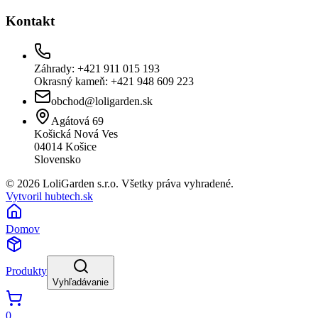
Kontakt
Záhrady: +421 911 015 193
Okrasný kameň: +421 948 609 223
obchod@loligarden.sk
Agátová 69
Košická Nová Ves
04014
Košice
Slovensko
© 2026 LoliGarden s.r.o. Všetky práva vyhradené.
Vytvoril hubtech.sk
Domov
Produkty
Vyhľadávanie
0