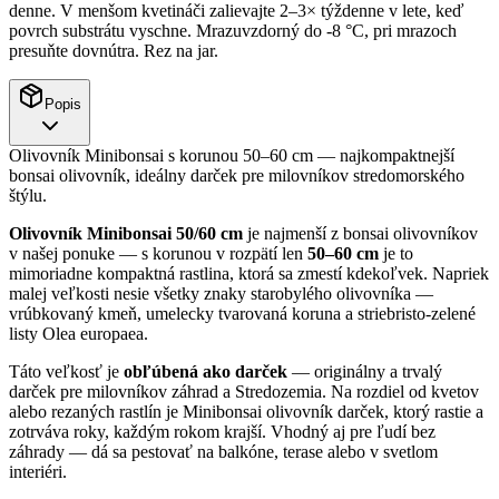
denne. V menšom kvetináči zalievajte 2–3× týždenne v lete, keď
povrch substrátu vyschne. Mrazuvzdorný do -8 °C, pri mrazoch
presuňte dovnútra. Rez na jar.
Popis
Olivovník Minibonsai s korunou 50–60 cm — najkompaktnejší
bonsai olivovník, ideálny darček pre milovníkov stredomorského
štýlu.
Olivovník Minibonsai 50/60 cm
je najmenší z bonsai olivovníkov
v našej ponuke — s korunou v rozpätí len
50–60 cm
je to
mimoriadne kompaktná rastlina, ktorá sa zmestí kdekoľvek. Napriek
malej veľkosti nesie všetky znaky starobylého olivovníka —
vrúbkovaný kmeň, umelecky tvarovaná koruna a striebristo-zelené
listy Olea europaea.
Táto veľkosť je
obľúbená ako darček
— originálny a trvalý
darček pre milovníkov záhrad a Stredozemia. Na rozdiel od kvetov
alebo rezaných rastlín je Minibonsai olivovník darček, ktorý rastie a
zotrváva roky, každým rokom krajší. Vhodný aj pre ľudí bez
záhrady — dá sa pestovať na balkóne, terase alebo v svetlom
interiéri.