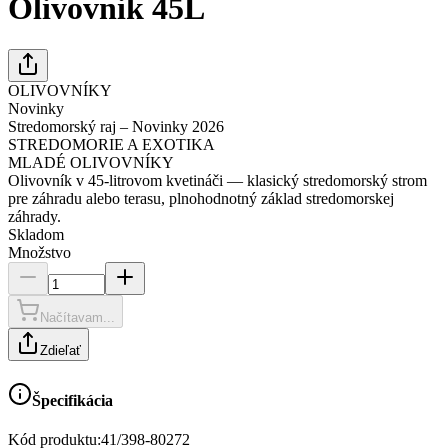
Olivovnik 45L
OLIVOVNÍKY
Novinky
Stredomorský raj – Novinky 2026
STREDOMORIE A EXOTIKA
MLADÉ OLIVOVNÍKY
Olivovník v 45-litrovom kvetináči — klasický stredomorský strom
pre záhradu alebo terasu, plnohodnotný základ stredomorskej
záhrady.
Skladom
Množstvo
Načítavam...
Zdieľať
Špecifikácia
Kód produktu:
41/398-80272