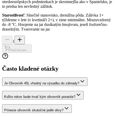
stredoeurópskych podmienkach je skromnejšia ako v Španielsku, je
to predsa len nevšedný zážitok.
Starostlivosť
: Slnečné stanovisko, drenážna pôda. Zálivka 1×
týždenne v lete (v kvetináči 2×), v zime minimálne. Mrazuvzdorný
do -8 °C. Hnojenie na jar dusíkatým hnojivom, jeseň fosforečno-
draselným. Tvarovanie na jar.
1
Načítavam...
Často kladené otázky
Je Olivovník 45L vhodný na výsadbu do záhrady?
Koľko rokov bude trvať kým olivovník porastie?
Prinesie olivovník skutočné jedlé olivy?