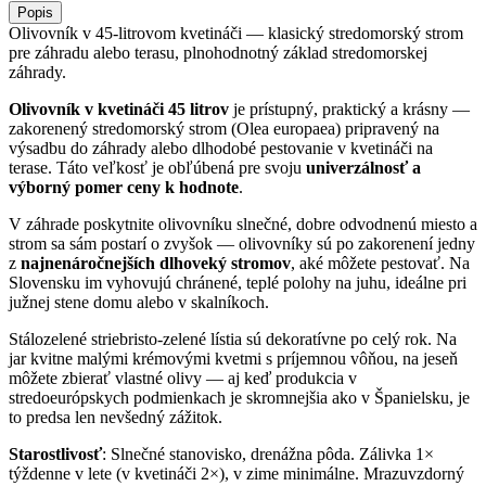
Popis
Olivovník v 45-litrovom kvetináči — klasický stredomorský strom
pre záhradu alebo terasu, plnohodnotný základ stredomorskej
záhrady.
Olivovník v kvetináči 45 litrov
je prístupný, praktický a krásny —
zakorenený stredomorský strom (Olea europaea) pripravený na
výsadbu do záhrady alebo dlhodobé pestovanie v kvetináči na
terase. Táto veľkosť je obľúbená pre svoju
univerzálnosť a
výborný pomer ceny k hodnote
.
V záhrade poskytnite olivovníku slnečné, dobre odvodnenú miesto a
strom sa sám postarí o zvyšok — olivovníky sú po zakorenení jedny
z
najnenáročnejších dlhoveký stromov
, aké môžete pestovať. Na
Slovensku im vyhovujú chránené, teplé polohy na juhu, ideálne pri
južnej stene domu alebo v skalníkoch.
Stálozelené striebristo-zelené lístia sú dekoratívne po celý rok. Na
jar kvitne malými krémovými kvetmi s príjemnou vôňou, na jeseň
môžete zbierať vlastné olivy — aj keď produkcia v
stredoeurópskych podmienkach je skromnejšia ako v Španielsku, je
to predsa len nevšedný zážitok.
Starostlivosť
: Slnečné stanovisko, drenážna pôda. Zálivka 1×
týždenne v lete (v kvetináči 2×), v zime minimálne. Mrazuvzdorný