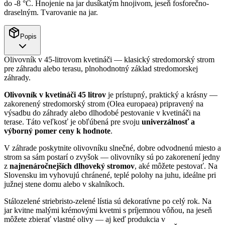
do -8 °C. Hnojenie na jar dusíkatým hnojivom, jeseň fosforečno-
draselným. Tvarovanie na jar.
Popis
Olivovník v 45-litrovom kvetináči — klasický stredomorský strom
pre záhradu alebo terasu, plnohodnotný základ stredomorskej
záhrady.
Olivovník v kvetináči 45 litrov
je prístupný, praktický a krásny —
zakorenený stredomorský strom (Olea europaea) pripravený na
výsadbu do záhrady alebo dlhodobé pestovanie v kvetináči na
terase. Táto veľkosť je obľúbená pre svoju
univerzálnosť a
výborný pomer ceny k hodnote
.
V záhrade poskytnite olivovníku slnečné, dobre odvodnenú miesto a
strom sa sám postarí o zvyšok — olivovníky sú po zakorenení jedny
z
najnenáročnejších dlhoveký stromov
, aké môžete pestovať. Na
Slovensku im vyhovujú chránené, teplé polohy na juhu, ideálne pri
južnej stene domu alebo v skalníkoch.
Stálozelené striebristo-zelené lístia sú dekoratívne po celý rok. Na
jar kvitne malými krémovými kvetmi s príjemnou vôňou, na jeseň
môžete zbierať vlastné olivy — aj keď produkcia v