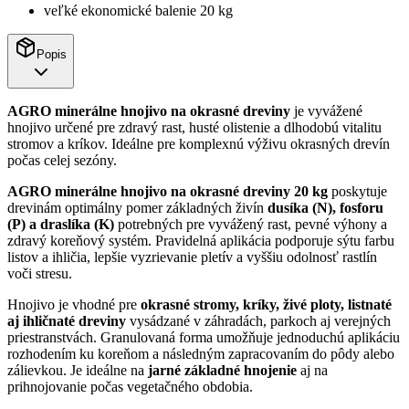
veľké ekonomické balenie 20 kg
Popis
AGRO minerálne hnojivo na okrasné dreviny
je vyvážené
hnojivo určené pre zdravý rast, husté olistenie a dlhodobú vitalitu
stromov a kríkov. Ideálne pre komplexnú výživu okrasných drevín
počas celej sezóny.
AGRO minerálne hnojivo na okrasné dreviny 20 kg
poskytuje
drevinám optimálny pomer základných živín
dusíka (N), fosforu
(P) a draslíka (K)
potrebných pre vyvážený rast, pevné výhony a
zdravý koreňový systém. Pravidelná aplikácia podporuje sýtu farbu
listov a ihličia, lepšie vyzrievanie pletív a vyššiu odolnosť rastlín
voči stresu.
Hnojivo je vhodné pre
okrasné stromy, kríky, živé ploty, listnaté
aj ihličnaté dreviny
vysádzané v záhradách, parkoch aj verejných
priestranstvách. Granulovaná forma umožňuje jednoduchú aplikáciu
rozhodením ku koreňom a následným zapracovaním do pôdy alebo
zálievkou. Je ideálne na
jarné základné hnojenie
aj na
prihnojovanie počas vegetačného obdobia.