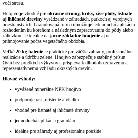
voči stresu.
Hnojivo je vhodné pre
okrasné stromy, kríky, živé ploty, listnaté
aj ihličnaté dreviny
vysádzané v záhradách, parkoch aj verejných
priestranstvách. Granulovaná forma umožňuje jednoduchú aplikáciu
rozhodením ku koreňom a následným zapracovaním do pôdy alebo
zálievkou. Je ideálne na
jarné základné hnojenie
aj na
prihnojovanie počas vegetačného obdobia.
Veľké
20 kg balenie
je praktické pre väčšie záhrady, profesionálne
realizácie a údržbu zelene. Hnojivo zabezpečuje stabilný prísun
živín bez prudkých výkyvov a prispieva k dlhodobo zdravému a
reprezentatívnemu vzhľadu okrasných drevín.
Hlavné výhody:
vyvážené minerálne NPK hnojivo
podporuje rast, olistenie a vitalitu
vhodné pre listnaté aj ihličnaté dreviny
jednoduchá aplikácia granulátu
ideálne pre záhrady aj profesionálne použitie