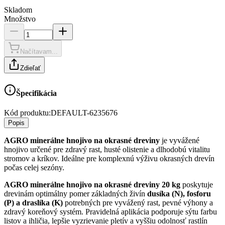
Skladom
Množstvo
Načítavam...
Zdieľať
Špecifikácia
Kód produktu:
DEFAULT-6235676
Popis
AGRO minerálne hnojivo na okrasné dreviny
je vyvážené
hnojivo určené pre zdravý rast, husté olistenie a dlhodobú vitalitu
stromov a kríkov. Ideálne pre komplexnú výživu okrasných drevín
počas celej sezóny.
AGRO minerálne hnojivo na okrasné dreviny 20 kg
poskytuje
drevinám optimálny pomer základných živín
dusíka (N), fosforu
(P) a draslíka (K)
potrebných pre vyvážený rast, pevné výhony a
zdravý koreňový systém. Pravidelná aplikácia podporuje sýtu farbu
listov a ihličia, lepšie vyzrievanie pletív a vyššiu odolnosť rastlín