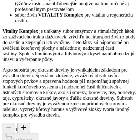
týždňov rastu - najobľúbenejšie hnojivo na trhu, určené aj
profesionálnym pestovateľom
súbor živín
VITALITY Komplex
pre vitalitu a regeneráciu
rastlín.
Vitality Komplex
je unikátny súbor enzýmov a stimulačných látok
zo zažívacieho traktu dážďoviek, zrýchľujúci transport živín z pôdy
do rastlín a zlepšujúci ich využitie. Tieto látky sú nápomocné pri
zväčšení koreňovej plochy a následne aj nadzemnej časti
rastliny. Spolu s humínovými a fulvinovými kyselinami obmedzujú
únavu a vyčerpanie pôdy.
Agro substrát pre okrasné dreviny je vynikajúcim základom pre
výsadbu drevín. Špeciálne zloženie, vyvážený obsah živín a
stopových prvkov a upravená hodnota pH napomáhajú správnej
funkcii koreňového systému aj nadzemnej časti ihličnatých a
listnatých stromov a kríkov, ako sú smreky, borovice, tisy, borievky,
tuje, cyprušteky, okrasné javory a ďalšie okrasné dreviny. Substrát
pre okrasné dreviny je vyváženou zmesou prírodných surovín -
rašelina, vyzretý kôrový humus a výživové zložky tvoria úrodný
komplex pre výsadbu drevín.
1