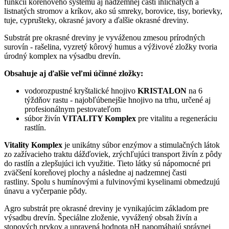
funkcii koreňového systému aj nadzemnej časti ihličnatých a
listnatých stromov a kríkov, ako sú smreky, borovice, tisy, borievky,
tuje, cyprušteky, okrasné javory a ďalšie okrasné dreviny.
Substrát pre okrasné dreviny je vyváženou zmesou prírodných
surovín - rašelina, vyzretý kôrový humus a výživové zložky tvoria
úrodný komplex na výsadbu drevín.
Obsahuje aj ďalšie veľmi účinné zložky:
vodorozpustné kryštalické hnojivo
KRISTALON
na 6
týždňov rastu - najobľúbenejšie hnojivo na trhu, určené aj
profesionálnym pestovateľom
súbor živín
VITALITY Komplex
pre vitalitu a regeneráciu
rastlín.
Vitality Komplex
je unikátny súbor enzýmov a stimulačných látok
zo zažívacieho traktu dážďoviek, zrýchľujúci transport živín z pôdy
do rastlín a zlepšujúci ich využitie. Tieto látky sú nápomocné pri
zväčšení koreňovej plochy a následne aj nadzemnej časti
rastliny. Spolu s humínovými a fulvinovými kyselinami obmedzujú
únavu a vyčerpanie pôdy.
Agro substrát pre okrasné dreviny je vynikajúcim základom pre
výsadbu drevín. Špeciálne zloženie, vyvážený obsah živín a
stopových prvkov a upravená hodnota pH napomáhajú správnej