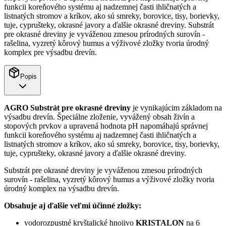
funkcii koreňového systému aj nadzemnej časti ihličnatých a
listnatých stromov a kríkov, ako sú smreky, borovice, tisy, borievky,
tuje, cyprušteky, okrasné javory a ďalšie okrasné dreviny. Substrát
pre okrasné dreviny je vyváženou zmesou prírodných surovín -
rašelina, vyzretý kôrový humus a výživové zložky tvoria úrodný
komplex pre výsadbu drevín.
Popis
AGRO Substrát pre okrasné dreviny
je vynikajúcim základom na
výsadbu drevín. Špeciálne zloženie, vyvážený obsah živín a
stopových prvkov a upravená hodnota pH napomáhajú správnej
funkcii koreňového systému aj nadzemnej časti ihličnatých a
listnatých stromov a kríkov, ako sú smreky, borovice, tisy, borievky,
tuje, cyprušteky, okrasné javory a ďalšie okrasné dreviny.
Substrát pre okrasné dreviny je vyváženou zmesou prírodných
surovín - rašelina, vyzretý kôrový humus a výživové zložky tvoria
úrodný komplex na výsadbu drevín.
Obsahuje aj ďalšie veľmi účinné zložky:
vodorozpustné kryštalické hnojivo
KRISTALON
na 6