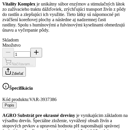
Vitality Komplex
je unikátny súbor enzýmov a stimulačných látok
zo zažívacieho traktu dážďoviek, zrýchľujúci transport živín z pôdy
do rastlín a zlepšujúci ich využitie. Tieto látky sú nápomocné pri
zväčšení koreňovej plochy a následne aj nadzemnej časti
rastliny. Spolu s humínovými a fulvinovými kyselinami obmedzujú
únavu a vyčerpanie pôdy.
Skladom
Množstvo
Načítavam...
Zdieľať
Špecifikácia
Kód produktu:
VAR-3937386
Popis
AGRO Substrát pre okrasné dreviny
je vynikajúcim základom na
výsadbu drevín. Špeciálne zloženie, vyvážený obsah živín a
stopových prvkov a upravená hodnota pH napomáhajú správnej