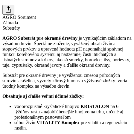
AGRO Sortiment
Záhrada
Substráty
AGRO Substrát pre okrasné dreviny
je vynikajúcim základom na
výsadbu drevín. Špeciálne zloženie, vyvážený obsah živín a
stopových prvkov a upravená hodnota pH napomáhajú správnej
funkcii koreňového systému aj nadzemnej časti ihličnatých a
listnatých stromov a kríkov, ako sú smreky, borovice, tisy, borievky,
tuje, cyprušteky, okrasné javory a ďalšie okrasné dreviny.
Substrát pre okrasné dreviny je vyváženou zmesou prírodných
surovín - rašelina, vyzretý kôrový humus a výživové zložky tvoria
úrodný komplex na výsadbu drevín.
Obsahuje aj ďalšie veľmi účinné zložky:
vodorozpustné kryštalické hnojivo
KRISTALON
na 6
týždňov rastu - najobľúbenejšie hnojivo na trhu, určené aj
profesionálnym pestovateľom
súbor živín
VITALITY Komplex
pre vitalitu a regeneráciu
rastlín.