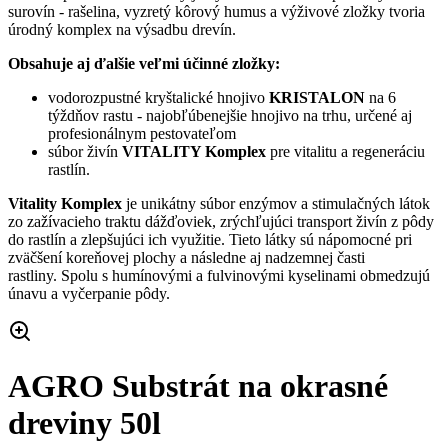
surovín - rašelina, vyzretý kôrový humus a výživové zložky tvoria
úrodný komplex na výsadbu drevín.
Obsahuje aj ďalšie veľmi účinné zložky:
vodorozpustné kryštalické hnojivo
KRISTALON
na 6
týždňov rastu - najobľúbenejšie hnojivo na trhu, určené aj
profesionálnym pestovateľom
súbor živín
VITALITY Komplex
pre vitalitu a regeneráciu
rastlín.
Vitality Komplex
je unikátny súbor enzýmov a stimulačných látok
zo zažívacieho traktu dážďoviek, zrýchľujúci transport živín z pôdy
do rastlín a zlepšujúci ich využitie. Tieto látky sú nápomocné pri
zväčšení koreňovej plochy a následne aj nadzemnej časti
rastliny. Spolu s humínovými a fulvinovými kyselinami obmedzujú
únavu a vyčerpanie pôdy.
AGRO Substrát na okrasné
dreviny 50l