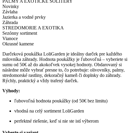
PALMY A EXOTICKÉ SOLITÉRY
Novinky
Závlaha
Jazierka a vodné prvky
Záhrada
STREDOMORIE A EXOTIKA
Sezónny sortiment
Vianoce
Okrasné kamene
Darčeková poukážka LoliGarden je ideálny darček pre každého
milovníka záhrady. Hodnota poukážky je ľubovoľná – vyberiete si
sumu od 50€ až do akokoľvek vysokej hodnoty. Obdarovaný si
následne môže vybrať presne to, čo potrebuje: olivovníky, palmy,
stredomorské rastliny, dekoračný kameň či doplnky do záhrady.
Rýchly, praktický a vždy trafený darček.
Výhody:
ľubovoľná hodnota poukážky (od 50€ bez limitu)
vhodná na celý sortiment LoliGarden
perfektné riešenie, keď si nie ste istí výberom
Vyberte si variant