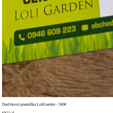
Darčeková poukážka LoliGarden - 500€
SKU:
6