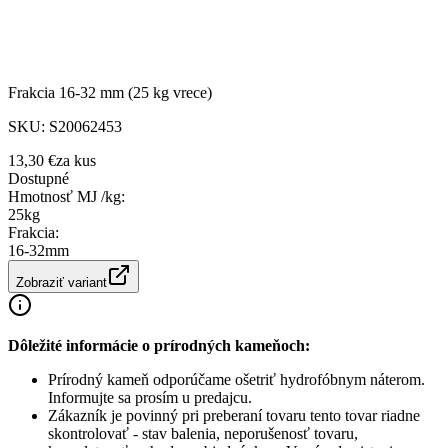
Frakcia 16-32 mm (25 kg vrece)
SKU:
S20062453
13,30 €
za
kus
Dostupné
Hmotnosť MJ /kg
:
25kg
Frakcia
:
16-32mm
Zobraziť variant
Dôležité informácie o prírodných kameňoch:
Prírodný kameň odporúčame ošetriť hydrofóbnym náterom.
Informujte sa prosím u predajcu.
Zákazník je povinný pri preberaní tovaru tento tovar riadne
skontrolovať - stav balenia, neporušenosť tovaru,