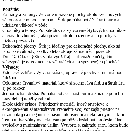
Použitie:
Záhrady a záhony: Vytvorte upravené plochy okolo kvetinových
záhonov alebo pod stromami. Štrk pomáha potláčať rast burín a
udržiava vlhkosť v pôde.
Chodníky a terasy: Použite štrk na vytvorenie štýlových chodníkov
a terás. Je vhodný aj ako povrch okolo bazénov a na plochy s
nízkou prevádzkou.
Dekoračné plochy: Štrk je ideálny pre dekoračné plochy, ako sú
japonské záhrady, skalky alebo okraje záhradných jazierok.
Drenáž: Okrasný štrk sa dá využiť aj na drenážne účely, čím
zabezpečuje odvodnenie v záhradách a na spevnených plochách.
Výhody:
Estetický vzhľad: Vytvára krásne, upravené plochy s minimálnou
údržbou.
Odolnosť: Trvanlivý materiál, ktorý si zachováva farbu a štruktúru
aj po rokoch.
Jednoduchá údržba: Pomáha potláčať rast burín a znižuje potrebu
pravidelnej údržby záhrad.
Ekologický prínos: Prirodzený materiál, ktorý prispieva k
ekologickému záhradkárstvu.Premeňte svoj vonkajší priestor na
oázu pokoja a elegancie s našimi okrasnými a dekoračnými štrkmi.
Tento univerzálny materiál vám pomôže dosiahnuť profesionálne
výsledky s minimálnym úsilím. Vytvorte si záhradu snov, ktorá bude
obdivovaná pre svoj krásny vzhľad a praktické využitie.