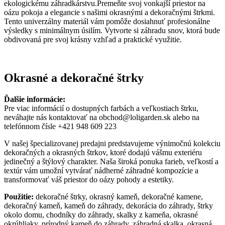
ekologickému záhradkárstvu.Premeňte svoj vonkajší priestor na
oázu pokoja a elegancie s našimi okrasnými a dekoračnými štrkmi.
Tento univerzálny materiál vám pomôže dosiahnuť profesionálne
výsledky s minimálnym úsilím. Vytvorte si záhradu snov, ktorá bude
obdivovaná pre svoj krásny vzhľad a praktické využitie.
Okrasné a dekoračné štrky
Ďalšie informácie:
Pre viac informácií o dostupných farbách a veľkostiach štrku,
neváhajte nás kontaktovať na obchod@loligarden.sk alebo na
telefónnom čísle +421 948 609 223
V našej špecializovanej predajni predstavujeme výnimočnú kolekciu
dekoračných a okrasných štrkov, ktoré dodajú vášmu exteriéru
jedinečný a štýlový charakter. Naša široká ponuka farieb, veľkostí a
textúr vám umožní vytvárať nádherné záhradné kompozície a
transformovať váš priestor do oázy pohody a estetiky.
Použitie:
dekoračné štrky, okrasný kameň, dekoračné kamene,
dekoračný kameň, kameň do záhrady, dekorácia do záhrady, štrky
okolo domu, chodníky do záhrady, skalky z kameňa, okrasné
okrúhliaky, prírodný kameň do záhrady, záhradná skalka, okrasná