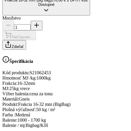
Frakcia 16-32 mm (big bag)
276,80 € s DPH / kus
Dostupné
Množstvo
Načítavam...
Zdieľať
Špecifikácia
Kód produktu:
S21062453
Hmotnosť MJ /kg
:
1000kg
Frakcia
:
16-32mm
MJ
:
25kg vrece
Výber balenia
:
cena za tonu
Materiál
:
Gneis
Produkt
:
Frakcia 16-32 mm (BigBag)
Plošná výťažnosť
:
50 kg / m²
Farba
:
Medená
Balenie
:
1000 - 1700 kg
Balenie / mj
:
Bigbag/Kôš