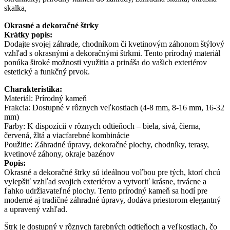
skalka,
Okrasné a dekoračné štrky
Krátky popis:
Dodajte svojej záhrade, chodníkom či kvetinovým záhonom štýlový
vzhľad s okrasnými a dekoračnými štrkmi. Tento prírodný materiál
ponúka široké možnosti využitia a prináša do vašich exteriérov
estetický a funkčný prvok.
Charakteristika:
Materiál: Prírodný kameň
Frakcia: Dostupné v rôznych veľkostiach (4-8 mm, 8-16 mm, 16-32
mm)
Farby: K dispozícii v rôznych odtieňoch – biela, sivá, čierna,
červená, žltá a viacfarebné kombinácie
Použitie: Záhradné úpravy, dekoračné plochy, chodníky, terasy,
kvetinové záhony, okraje bazénov
Popis:
Okrasné a dekoračné štrky sú ideálnou voľbou pre tých, ktorí chcú
vylepšiť vzhľad svojich exteriérov a vytvoriť krásne, trvácne a
ľahko udržiavateľné plochy. Tento prírodný kameň sa hodí pre
moderné aj tradičné záhradné úpravy, dodáva priestorom elegantný
a upravený vzhľad.
Štrk je dostupný v rôznych farebných odtieňoch a veľkostiach, čo