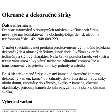
Okrasné a dekoračné štrky
Ďalšie informácie:
Pre viac informácií o dostupných farbách a veľkostiach štrku,
neváhajte nás kontaktovať na obchod@loligarden.sk alebo na
telefónnom čísle +421 948 609 223
V našej špecializovanej predajni predstavujeme výnimočnú kolekciu
dekoračných a okrasných štrkov, ktoré dodajú vášmu exteriéru
jedinečný a štýlový charakter. Naša široká ponuka farieb, veľkostí a
textúr vám umožní vytvárať nádherné záhradné kompozície a
transformovať váš priestor do oázy pohody a estetiky.
Použitie:
dekoračné štrky, okrasný kameň, dekoračné kamene,
dekoračný kameň, kameň do záhrady, dekorácia do záhrady, štrky
okolo domu, chodníky do záhrady, skalky z kameňa, okrasné
okrúhliaky, prírodný kameň do záhrady, záhradná skalka, okrasná
skalka,
Vyberte si variant