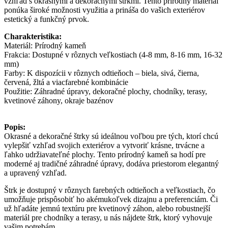
vzhľad s okrasnými a dekoračnými štrkmi. Tento prírodný materiál
ponúka široké možnosti využitia a prináša do vašich exteriérov
estetický a funkčný prvok.
Charakteristika:
Materiál: Prírodný kameň
Frakcia: Dostupné v rôznych veľkostiach (4-8 mm, 8-16 mm, 16-32
mm)
Farby: K dispozícii v rôznych odtieňoch – biela, sivá, čierna,
červená, žltá a viacfarebné kombinácie
Použitie: Záhradné úpravy, dekoračné plochy, chodníky, terasy,
kvetinové záhony, okraje bazénov
Popis:
Okrasné a dekoračné štrky sú ideálnou voľbou pre tých, ktorí chcú
vylepšiť vzhľad svojich exteriérov a vytvoriť krásne, trvácne a
ľahko udržiavateľné plochy. Tento prírodný kameň sa hodí pre
moderné aj tradičné záhradné úpravy, dodáva priestorom elegantný
a upravený vzhľad.
Štrk je dostupný v rôznych farebných odtieňoch a veľkostiach, čo
umožňuje prispôsobiť ho akémukoľvek dizajnu a preferenciám. Či
už hľadáte jemnú textúru pre kvetinový záhon, alebo robustnejší
materiál pre chodníky a terasy, u nás nájdete štrk, ktorý vyhovuje
vašim potrebám.