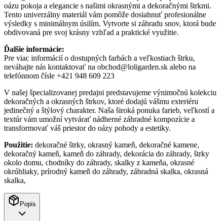
oázu pokoja a elegancie s našimi okrasnými a dekoračnými štrkmi.
Tento univerzálny materiál vám pomôže dosiahnuť profesionálne
výsledky s minimálnym úsilím. Vytvorte si záhradu snov, ktorá bude
obdivovaná pre svoj krásny vzhľad a praktické využitie.
Ďalšie informácie:
Pre viac informácií o dostupných farbách a veľkostiach štrku,
neváhajte nás kontaktovať na obchod@loligarden.sk alebo na
telefónnom čísle +421 948 609 223
V našej špecializovanej predajni predstavujeme výnimočnú kolekciu
dekoračných a okrasných štrkov, ktoré dodajú vášmu exteriéru
jedinečný a štýlový charakter. Naša široká ponuka farieb, veľkostí a
textúr vám umožní vytvárať nádherné záhradné kompozície a
transformovať váš priestor do oázy pohody a estetiky.
Použitie:
dekoračné štrky, okrasný kameň, dekoračné kamene,
dekoračný kameň, kameň do záhrady, dekorácia do záhrady, štrky
okolo domu, chodníky do záhrady, skalky z kameňa, okrasné
okrúhliaky, prírodný kameň do záhrady, záhradná skalka, okrasná
skalka,
Popis