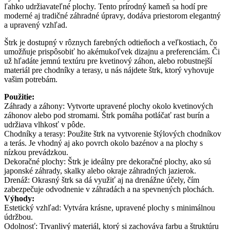
ľahko udržiavateľné plochy. Tento prírodný kameň sa hodí pre
moderné aj tradičné záhradné úpravy, dodáva priestorom elegantný
a upravený vzhľad.
Štrk je dostupný v rôznych farebných odtieňoch a veľkostiach, čo
umožňuje prispôsobiť ho akémukoľvek dizajnu a preferenciám. Či
už hľadáte jemnú textúru pre kvetinový záhon, alebo robustnejší
materiál pre chodníky a terasy, u nás nájdete štrk, ktorý vyhovuje
vašim potrebám.
Použitie:
Záhrady a záhony: Vytvorte upravené plochy okolo kvetinových
záhonov alebo pod stromami. Štrk pomáha potláčať rast burín a
udržiava vlhkosť v pôde.
Chodníky a terasy: Použite štrk na vytvorenie štýlových chodníkov
a terás. Je vhodný aj ako povrch okolo bazénov a na plochy s
nízkou prevádzkou.
Dekoračné plochy: Štrk je ideálny pre dekoračné plochy, ako sú
japonské záhrady, skalky alebo okraje záhradných jazierok.
Drenáž: Okrasný štrk sa dá využiť aj na drenážne účely, čím
zabezpečuje odvodnenie v záhradách a na spevnených plochách.
Výhody:
Estetický vzhľad: Vytvára krásne, upravené plochy s minimálnou
údržbou.
Odolnosť: Trvanlivý materiál, ktorý si zachováva farbu a štruktúru