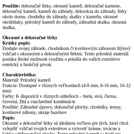
Použitie:
dekoračné štrky, okrasný kameň, dekoračné kamene,
dekoračný kameň, kameň do záhrady, dekorácia do záhrady, štrky
okolo domu, chodníky do záhrady, skalky z kameňa, okrasné
okrúhliaky, prírodný kameň do záhrady, záhradná skalka, okrasná
skalka,
Okrasné a dekoračné štrky
Krátky popis:
Dodajte svojej záhrade, chodníkom či kvetinovým záhonom štýlový
vzhľad s okrasnými a dekoračnými štrkmi. Tento prírodný materiál
ponúka široké možnosti využitia a prináša do vašich exteriérov
estetický a funkčný prvok.
Charakteristika:
Materiál: Prírodný kameň
Frakcia: Dostupné v rôznych veľkostiach (4-8 mm, 8-16 mm, 16-32
mm)
Farby: K dispozícii v rôznych odtieňoch – biela, sivá, čierna,
červená, žltá a viacfarebné kombinácie
Použitie: Záhradné úpravy, dekoračné plochy, chodníky, terasy,
kvetinové záhony, okraje bazénov
Popis:
Okrasné a dekoračné štrky sú ideálnou voľbou pre tých, ktorí chcú
vylepšiť vzhľad svojich exteriérov a vytvoriť krásne, trvácne a
ľahko udržiavateľné plochy. Tento prírodný kameň sa hodí pre