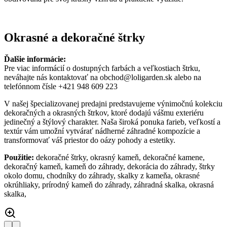
Okrasné a dekoračné štrky
Ďalšie informácie:
Pre viac informácií o dostupných farbách a veľkostiach štrku,
neváhajte nás kontaktovať na obchod@loligarden.sk alebo na
telefónnom čísle +421 948 609 223
V našej špecializovanej predajni predstavujeme výnimočnú kolekciu
dekoračných a okrasných štrkov, ktoré dodajú vášmu exteriéru
jedinečný a štýlový charakter. Naša široká ponuka farieb, veľkostí a
textúr vám umožní vytvárať nádherné záhradné kompozície a
transformovať váš priestor do oázy pohody a estetiky.
Použitie:
dekoračné štrky, okrasný kameň, dekoračné kamene,
dekoračný kameň, kameň do záhrady, dekorácia do záhrady, štrky
okolo domu, chodníky do záhrady, skalky z kameňa, okrasné
okrúhliaky, prírodný kameň do záhrady, záhradná skalka, okrasná
skalka,