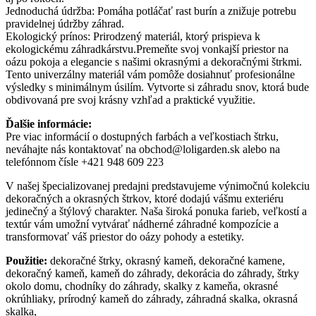
Jednoduchá údržba: Pomáha potláčať rast burín a znižuje potrebu
pravidelnej údržby záhrad.
Ekologický prínos: Prirodzený materiál, ktorý prispieva k
ekologickému záhradkárstvu.Premeňte svoj vonkajší priestor na
oázu pokoja a elegancie s našimi okrasnými a dekoračnými štrkmi.
Tento univerzálny materiál vám pomôže dosiahnuť profesionálne
výsledky s minimálnym úsilím. Vytvorte si záhradu snov, ktorá bude
obdivovaná pre svoj krásny vzhľad a praktické využitie.
Ďalšie informácie:
Pre viac informácií o dostupných farbách a veľkostiach štrku,
neváhajte nás kontaktovať na obchod@loligarden.sk alebo na
telefónnom čísle +421 948 609 223
V našej špecializovanej predajni predstavujeme výnimočnú kolekciu
dekoračných a okrasných štrkov, ktoré dodajú vášmu exteriéru
jedinečný a štýlový charakter. Naša široká ponuka farieb, veľkostí a
textúr vám umožní vytvárať nádherné záhradné kompozície a
transformovať váš priestor do oázy pohody a estetiky.
Použitie:
dekoračné štrky, okrasný kameň, dekoračné kamene,
dekoračný kameň, kameň do záhrady, dekorácia do záhrady, štrky
okolo domu, chodníky do záhrady, skalky z kameňa, okrasné
okrúhliaky, prírodný kameň do záhrady, záhradná skalka, okrasná
skalka,