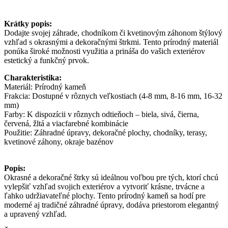
Krátky popis:
Dodajte svojej záhrade, chodníkom či kvetinovým záhonom štýlový
vzhľad s okrasnými a dekoračnými štrkmi. Tento prírodný materiál
ponúka široké možnosti využitia a prináša do vašich exteriérov
estetický a funkčný prvok.
Charakteristika:
Materiál: Prírodný kameň
Frakcia: Dostupné v rôznych veľkostiach (4-8 mm, 8-16 mm, 16-32
mm)
Farby: K dispozícii v rôznych odtieňoch – biela, sivá, čierna,
červená, žltá a viacfarebné kombinácie
Použitie: Záhradné úpravy, dekoračné plochy, chodníky, terasy,
kvetinové záhony, okraje bazénov
Popis:
Okrasné a dekoračné štrky sú ideálnou voľbou pre tých, ktorí chcú
vylepšiť vzhľad svojich exteriérov a vytvoriť krásne, trvácne a
ľahko udržiavateľné plochy. Tento prírodný kameň sa hodí pre
moderné aj tradičné záhradné úpravy, dodáva priestorom elegantný
a upravený vzhľad.