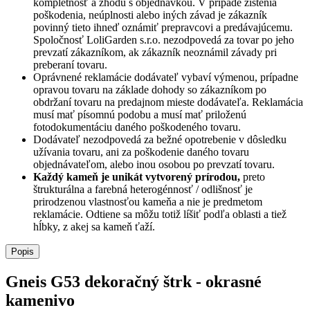
kompletnosť a zhodu s objednávkou. V prípade zistenia
poškodenia, neúplnosti alebo iných závad je zákazník
povinný tieto ihneď oznámiť prepravcovi a predávajúcemu.
Spoločnosť
LoliGarden s.r.o.
nezodpovedá za tovar po jeho
prevzatí zákazníkom, ak zákazník neoznámil závady pri
preberaní tovaru.
Oprávnené reklamácie dodávateľ vybaví výmenou, prípadne
opravou tovaru na základe dohody so zákazníkom po
obdržaní tovaru na predajnom mieste dodávateľa. Reklamácia
musí mať písomnú podobu a musí mať priloženú
fotodokumentáciu daného poškodeného tovaru.
Dodávateľ nezodpovedá za bežné opotrebenie v dôsledku
užívania tovaru, ani za poškodenie daného tovaru
objednávateľom, alebo inou osobou po prevzatí tovaru.
Každý kameň je unikát vytvorený prírodou,
preto
štrukturálna a farebná heterogénnosť / odlišnosť je
prirodzenou vlastnosťou kameňa a nie je predmetom
reklamácie. Odtiene sa môžu totiž líšiť podľa oblasti a tiež
hĺbky, z akej sa kameň ťaží.
Popis
Gneis G53 dekoračný štrk - okrasné
kamenivo