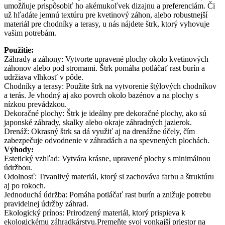
umožňuje prispôsobiť ho akémukoľvek dizajnu a preferenciám. Či
už hľadáte jemnú textúru pre kvetinový záhon, alebo robustnejší
materiál pre chodníky a terasy, u nás nájdete štrk, ktorý vyhovuje
vašim potrebám.
Použitie:
Záhrady a záhony: Vytvorte upravené plochy okolo kvetinových
záhonov alebo pod stromami. Štrk pomáha potláčať rast burín a
udržiava vlhkosť v pôde.
Chodníky a terasy: Použite štrk na vytvorenie štýlových chodníkov
a terás. Je vhodný aj ako povrch okolo bazénov a na plochy s
nízkou prevádzkou.
Dekoračné plochy: Štrk je ideálny pre dekoračné plochy, ako sú
japonské záhrady, skalky alebo okraje záhradných jazierok.
Drenáž: Okrasný štrk sa dá využiť aj na drenážne účely, čím
zabezpečuje odvodnenie v záhradách a na spevnených plochách.
Výhody:
Estetický vzhľad: Vytvára krásne, upravené plochy s minimálnou
údržbou.
Odolnosť: Trvanlivý materiál, ktorý si zachováva farbu a štruktúru
aj po rokoch.
Jednoduchá údržba: Pomáha potláčať rast burín a znižuje potrebu
pravidelnej údržby záhrad.
Ekologický prínos: Prirodzený materiál, ktorý prispieva k
ekologickému záhradkárstvu.Premeňte svoj vonkajší priestor na