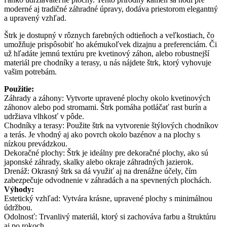
moderné aj tradičné záhradné úpravy, dodáva priestorom elegantný
a upravený vzhľad.
Štrk je dostupný v rôznych farebných odtieňoch a veľkostiach, čo
umožňuje prispôsobiť ho akémukoľvek dizajnu a preferenciám. Či
už hľadáte jemnú textúru pre kvetinový záhon, alebo robustnejší
materiál pre chodníky a terasy, u nás nájdete štrk, ktorý vyhovuje
vašim potrebám.
Použitie:
Záhrady a záhony: Vytvorte upravené plochy okolo kvetinových
záhonov alebo pod stromami. Štrk pomáha potláčať rast burín a
udržiava vlhkosť v pôde.
Chodníky a terasy: Použite štrk na vytvorenie štýlových chodníkov
a terás. Je vhodný aj ako povrch okolo bazénov a na plochy s
nízkou prevádzkou.
Dekoračné plochy: Štrk je ideálny pre dekoračné plochy, ako sú
japonské záhrady, skalky alebo okraje záhradných jazierok.
Drenáž: Okrasný štrk sa dá využiť aj na drenážne účely, čím
zabezpečuje odvodnenie v záhradách a na spevnených plochách.
Výhody:
Estetický vzhľad: Vytvára krásne, upravené plochy s minimálnou
údržbou.
Odolnosť: Trvanlivý materiál, ktorý si zachováva farbu a štruktúru
aj po rokoch.