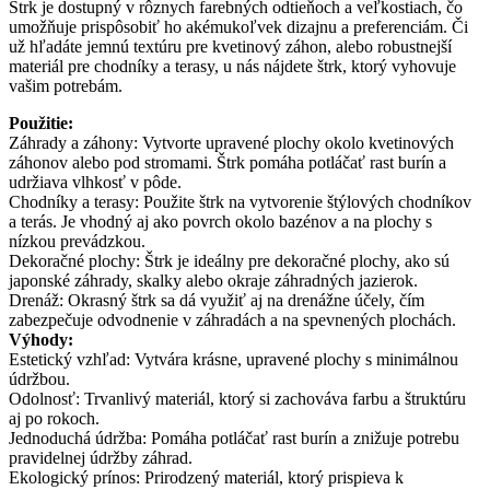
Štrk je dostupný v rôznych farebných odtieňoch a veľkostiach, čo
umožňuje prispôsobiť ho akémukoľvek dizajnu a preferenciám. Či
už hľadáte jemnú textúru pre kvetinový záhon, alebo robustnejší
materiál pre chodníky a terasy, u nás nájdete štrk, ktorý vyhovuje
vašim potrebám.
Použitie:
Záhrady a záhony: Vytvorte upravené plochy okolo kvetinových
záhonov alebo pod stromami. Štrk pomáha potláčať rast burín a
udržiava vlhkosť v pôde.
Chodníky a terasy: Použite štrk na vytvorenie štýlových chodníkov
a terás. Je vhodný aj ako povrch okolo bazénov a na plochy s
nízkou prevádzkou.
Dekoračné plochy: Štrk je ideálny pre dekoračné plochy, ako sú
japonské záhrady, skalky alebo okraje záhradných jazierok.
Drenáž: Okrasný štrk sa dá využiť aj na drenážne účely, čím
zabezpečuje odvodnenie v záhradách a na spevnených plochách.
Výhody:
Estetický vzhľad: Vytvára krásne, upravené plochy s minimálnou
údržbou.
Odolnosť: Trvanlivý materiál, ktorý si zachováva farbu a štruktúru
aj po rokoch.
Jednoduchá údržba: Pomáha potláčať rast burín a znižuje potrebu
pravidelnej údržby záhrad.
Ekologický prínos: Prirodzený materiál, ktorý prispieva k