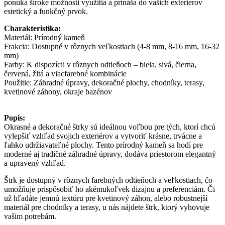
ponúka široké možnosti využitia a prináša do vašich exteriérov
estetický a funkčný prvok.
Charakteristika:
Materiál: Prírodný kameň
Frakcia: Dostupné v rôznych veľkostiach (4-8 mm, 8-16 mm, 16-32
mm)
Farby: K dispozícii v rôznych odtieňoch – biela, sivá, čierna,
červená, žltá a viacfarebné kombinácie
Použitie: Záhradné úpravy, dekoračné plochy, chodníky, terasy,
kvetinové záhony, okraje bazénov
Popis:
Okrasné a dekoračné štrky sú ideálnou voľbou pre tých, ktorí chcú
vylepšiť vzhľad svojich exteriérov a vytvoriť krásne, trvácne a
ľahko udržiavateľné plochy. Tento prírodný kameň sa hodí pre
moderné aj tradičné záhradné úpravy, dodáva priestorom elegantný
a upravený vzhľad.
Štrk je dostupný v rôznych farebných odtieňoch a veľkostiach, čo
umožňuje prispôsobiť ho akémukoľvek dizajnu a preferenciám. Či
už hľadáte jemnú textúru pre kvetinový záhon, alebo robustnejší
materiál pre chodníky a terasy, u nás nájdete štrk, ktorý vyhovuje
vašim potrebám.