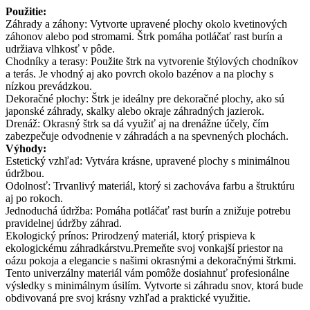
Použitie:
Záhrady a záhony: Vytvorte upravené plochy okolo kvetinových
záhonov alebo pod stromami. Štrk pomáha potláčať rast burín a
udržiava vlhkosť v pôde.
Chodníky a terasy: Použite štrk na vytvorenie štýlových chodníkov
a terás. Je vhodný aj ako povrch okolo bazénov a na plochy s
nízkou prevádzkou.
Dekoračné plochy: Štrk je ideálny pre dekoračné plochy, ako sú
japonské záhrady, skalky alebo okraje záhradných jazierok.
Drenáž: Okrasný štrk sa dá využiť aj na drenážne účely, čím
zabezpečuje odvodnenie v záhradách a na spevnených plochách.
Výhody:
Estetický vzhľad: Vytvára krásne, upravené plochy s minimálnou
údržbou.
Odolnosť: Trvanlivý materiál, ktorý si zachováva farbu a štruktúru
aj po rokoch.
Jednoduchá údržba: Pomáha potláčať rast burín a znižuje potrebu
pravidelnej údržby záhrad.
Ekologický prínos: Prirodzený materiál, ktorý prispieva k
ekologickému záhradkárstvu.Premeňte svoj vonkajší priestor na
oázu pokoja a elegancie s našimi okrasnými a dekoračnými štrkmi.
Tento univerzálny materiál vám pomôže dosiahnuť profesionálne
výsledky s minimálnym úsilím. Vytvorte si záhradu snov, ktorá bude
obdivovaná pre svoj krásny vzhľad a praktické využitie.