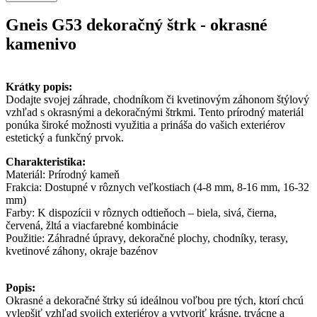
Gneis G53 dekoračný štrk - okrasné
kamenivo
Krátky popis:
Dodajte svojej záhrade, chodníkom či kvetinovým záhonom štýlový
vzhľad s okrasnými a dekoračnými štrkmi. Tento prírodný materiál
ponúka široké možnosti využitia a prináša do vašich exteriérov
estetický a funkčný prvok.
Charakteristika:
Materiál: Prírodný kameň
Frakcia: Dostupné v rôznych veľkostiach (4-8 mm, 8-16 mm, 16-32
mm)
Farby: K dispozícii v rôznych odtieňoch – biela, sivá, čierna,
červená, žltá a viacfarebné kombinácie
Použitie: Záhradné úpravy, dekoračné plochy, chodníky, terasy,
kvetinové záhony, okraje bazénov
Popis:
Okrasné a dekoračné štrky sú ideálnou voľbou pre tých, ktorí chcú
vylepšiť vzhľad svojich exteriérov a vytvoriť krásne, trvácne a