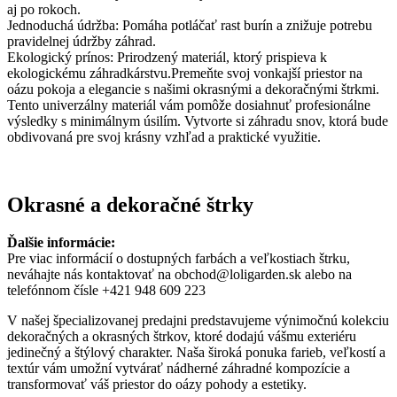
aj po rokoch.
Jednoduchá údržba: Pomáha potláčať rast burín a znižuje potrebu
pravidelnej údržby záhrad.
Ekologický prínos: Prirodzený materiál, ktorý prispieva k
ekologickému záhradkárstvu.Premeňte svoj vonkajší priestor na
oázu pokoja a elegancie s našimi okrasnými a dekoračnými štrkmi.
Tento univerzálny materiál vám pomôže dosiahnuť profesionálne
výsledky s minimálnym úsilím. Vytvorte si záhradu snov, ktorá bude
obdivovaná pre svoj krásny vzhľad a praktické využitie.
Okrasné a dekoračné štrky
Ďalšie informácie:
Pre viac informácií o dostupných farbách a veľkostiach štrku,
neváhajte nás kontaktovať na obchod@loligarden.sk alebo na
telefónnom čísle +421 948 609 223
V našej špecializovanej predajni predstavujeme výnimočnú kolekciu
dekoračných a okrasných štrkov, ktoré dodajú vášmu exteriéru
jedinečný a štýlový charakter. Naša široká ponuka farieb, veľkostí a
textúr vám umožní vytvárať nádherné záhradné kompozície a
transformovať váš priestor do oázy pohody a estetiky.