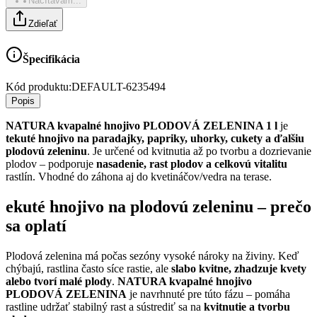
Načítavam...
Zdieľať
Špecifikácia
Kód produktu:
DEFAULT-6235494
Popis
NATURA kvapalné hnojivo PLODOVÁ ZELENINA 1 l
je
tekuté hnojivo na paradajky, papriky, uhorky, cukety a ďalšiu
plodovú zeleninu
. Je určené od kvitnutia až po tvorbu a dozrievanie
plodov – podporuje
nasadenie, rast plodov a celkovú vitalitu
rastlín. Vhodné do záhona aj do kvetináčov/vedra na terase.
ekuté hnojivo na plodovú zeleninu – prečo
sa oplatí
Plodová zelenina má počas sezóny vysoké nároky na živiny. Keď
chýbajú, rastlina často síce rastie, ale
slabo kvitne, zhadzuje kvety
alebo tvorí malé plody
.
NATURA kvapalné hnojivo
PLODOVÁ ZELENINA
je navrhnuté pre túto fázu – pomáha
rastline udržať stabilný rast a sústrediť sa na
kvitnutie a tvorbu