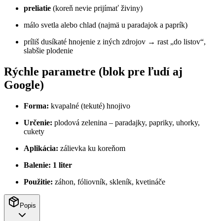
preliatie
(koreň nevie prijímať živiny)
málo svetla alebo chlad (najmä u paradajok a paprík)
príliš dusíkaté hnojenie z iných zdrojov → rast „do listov“,
slabšie plodenie
Rýchle parametre (blok pre ľudí aj
Google)
Forma:
kvapalné (tekuté) hnojivo
Určenie:
plodová zelenina – paradajky, papriky, uhorky,
cukety
Aplikácia:
zálievka ku koreňom
Balenie:
1 liter
Použitie:
záhon, fóliovník, skleník, kvetináče
Popis