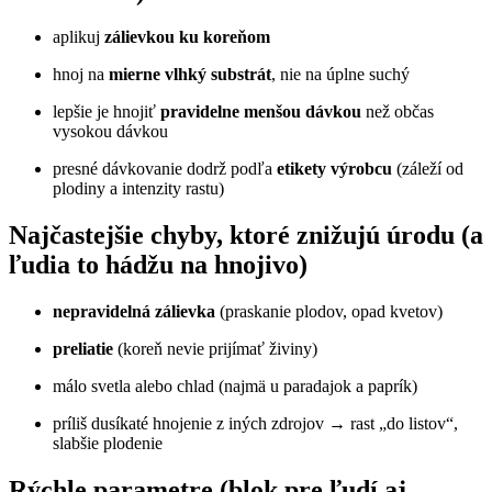
aplikuj
zálievkou ku koreňom
hnoj na
mierne vlhký substrát
, nie na úplne suchý
lepšie je hnojiť
pravidelne menšou dávkou
než občas
vysokou dávkou
presné dávkovanie dodrž podľa
etikety výrobcu
(záleží od
plodiny a intenzity rastu)
Najčastejšie chyby, ktoré znižujú úrodu (a
ľudia to hádžu na hnojivo)
nepravidelná zálievka
(praskanie plodov, opad kvetov)
preliatie
(koreň nevie prijímať živiny)
málo svetla alebo chlad (najmä u paradajok a paprík)
príliš dusíkaté hnojenie z iných zdrojov → rast „do listov“,
slabšie plodenie
Rýchle parametre (blok pre ľudí aj