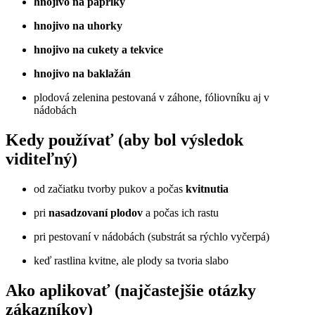
hnojivo na papriky
hnojivo na uhorky
hnojivo na cukety a tekvice
hnojivo na baklažán
plodová zelenina pestovaná v záhone, fóliovníku aj v
nádobách
Kedy používať (aby bol výsledok
viditeľný)
od začiatku tvorby pukov a počas
kvitnutia
pri
nasadzovaní plodov
a počas ich rastu
pri pestovaní v nádobách (substrát sa rýchlo vyčerpá)
keď rastlina kvitne, ale plody sa tvoria slabo
Ako aplikovať (najčastejšie otázky
zákazníkov)