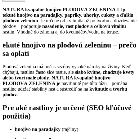
NATURA kvapalné hnojivo PLODOVÁ ZELENINA 1 l
je
tekuté hnojivo na paradajky, papriky, uhorky, cukety a ďalšiu
plodovú zeleninu
. Je určené od kvitnutia až po tvorbu a dozrievanie
plodov – podporuje
nasadenie, rast plodov a celkovú vitalitu
rastlín. Vhodné do záhona aj do kvetináčov/vedra na terase.
ekuté hnojivo na plodovú zeleninu – prečo
sa oplatí
Plodová zelenina má počas sezóny vysoké nároky na živiny. Keď
chýbajú, rastlina často síce rastie, ale
slabo kvitne, zhadzuje kvety
alebo tvorí malé plody
.
NATURA kvapalné hnojivo
PLODOVÁ ZELENINA
je navrhnuté pre túto fázu – pomáha
rastline udržať stabilný rast a sústrediť sa na
kvitnutie a tvorbu
plodov
.
Pre aké rastliny je určené (SEO kľúčové
použitia)
hnojivo na paradajky
(rajčiny)