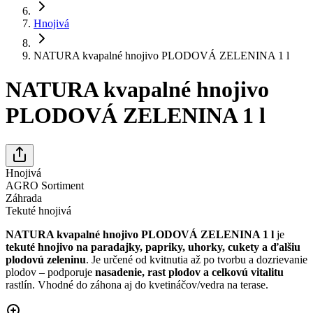
Hnojivá
NATURA kvapalné hnojivo PLODOVÁ ZELENINA 1 l
NATURA kvapalné hnojivo
PLODOVÁ ZELENINA 1 l
Hnojivá
AGRO Sortiment
Záhrada
Tekuté hnojivá
NATURA kvapalné hnojivo PLODOVÁ ZELENINA 1 l
je
tekuté hnojivo na paradajky, papriky, uhorky, cukety a ďalšiu
plodovú zeleninu
. Je určené od kvitnutia až po tvorbu a dozrievanie
plodov – podporuje
nasadenie, rast plodov a celkovú vitalitu
rastlín. Vhodné do záhona aj do kvetináčov/vedra na terase.