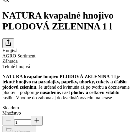
NATURA kvapalné hnojivo
PLODOVÁ ZELENINA 1 l
Hnojivá
AGRO Sortiment
Záhrada
Tekuté hnojivá
NATURA kvapalné hnojivo PLODOVÁ ZELENINA 1 l
je
tekuté hnojivo na paradajky, papriky, uhorky, cukety a ďalšiu
plodovú zeleninu
. Je určené od kvitnutia až po tvorbu a dozrievanie
plodov – podporuje
nasadenie, rast plodov a celkovú vitalitu
rastlín. Vhodné do záhona aj do kvetináčov/vedra na terase.
Skladom
Množstvo