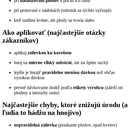
pri
nasadzovaní plodov
a počas ich rastu
pri pestovaní v nádobách (substrát sa rýchlo vyčerpá)
keď rastlina kvitne, ale plody sa tvoria slabo
Ako aplikovať (najčastejšie otázky
zákazníkov)
aplikuj
zálievkou ku koreňom
hnoj na
mierne vlhký substrát
, nie na úplne suchý
lepšie je hnojiť
pravidelne menšou dávkou
než občas
vysokou dávkou
presné dávkovanie dodrž podľa
etikety výrobcu
(záleží od
plodiny a intenzity rastu)
Najčastejšie chyby, ktoré znižujú úrodu (a
ľudia to hádžu na hnojivo)
nepravidelná zálievka
(praskanie plodov, opad kvetov)