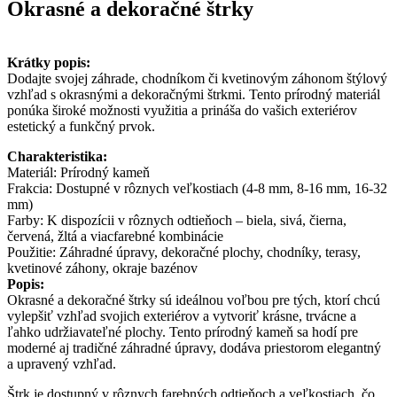
Okrasné a dekoračné štrky
Krátky popis:
Dodajte svojej záhrade, chodníkom či kvetinovým záhonom štýlový
vzhľad s okrasnými a dekoračnými štrkmi. Tento prírodný materiál
ponúka široké možnosti využitia a prináša do vašich exteriérov
estetický a funkčný prvok.
Charakteristika:
Materiál: Prírodný kameň
Frakcia: Dostupné v rôznych veľkostiach (4-8 mm, 8-16 mm, 16-32
mm)
Farby: K dispozícii v rôznych odtieňoch – biela, sivá, čierna,
červená, žltá a viacfarebné kombinácie
Použitie: Záhradné úpravy, dekoračné plochy, chodníky, terasy,
kvetinové záhony, okraje bazénov
Popis:
Okrasné a dekoračné štrky sú ideálnou voľbou pre tých, ktorí chcú
vylepšiť vzhľad svojich exteriérov a vytvoriť krásne, trvácne a
ľahko udržiavateľné plochy. Tento prírodný kameň sa hodí pre
moderné aj tradičné záhradné úpravy, dodáva priestorom elegantný
a upravený vzhľad.
Štrk je dostupný v rôznych farebných odtieňoch a veľkostiach, čo