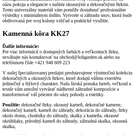
oázu pokoja a elegancie s našimi okrasnými a dekoračnými štrkmi.
Tento univerzálny materiál vám pomôže dosiahnuť profesionálne
výsledky s minimálnym úsilím. Vytvorte si záhradu snov, ktorá bude
obdivovaná pre svoj krásny vzhľad a praktické využitie.
Kamenná kôra KK27
Ďalšie informácie:
Pre viac informácií o dostupných farbách a veľkostiach štrku,
neváhajte nás kontaktovať na obchod@loligarden.sk alebo na
telefónnom čísle +421 948 609 223
V našej špecializovanej predajni predstavujeme výnimočnú kolekciu
dekoračných a okrasných štrkov, ktoré dodajú vášmu exteriéru
jedinečný a štýlový charakter. Naša široká ponuka farieb, veľkostí a
textúr vám umožní vytvárať nádherné záhradné kompozície a
transformovať váš priestor do oázy pohody a estetiky.
Použitie:
dekoračné štrky, okrasný kameň, dekoračné kamene,
dekoračný kameň, kameň do záhrady, dekorácia do záhrady, štrky
okolo domu, chodníky do záhrady, skalky z kameňa, okrasné
okrúhliaky, prírodný kameň do záhrady, záhradná skalka, okrasná
skalka,