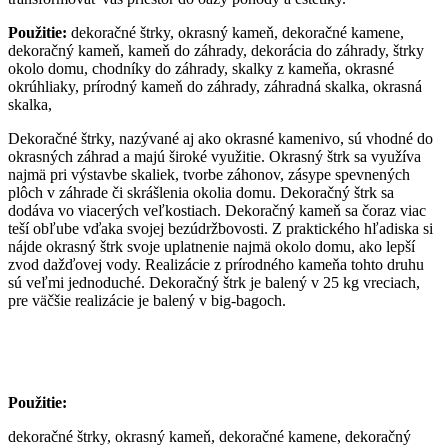
Použitie:
dekoračné štrky, okrasný kameň, dekoračné kamene,
dekoračný kameň, kameň do záhrady, dekorácia do záhrady, štrky
okolo domu, chodníky do záhrady, skalky z kameňa, okrasné
okrúhliaky, prírodný kameň do záhrady, záhradná skalka, okrasná
skalka,
Dekoračné štrky, nazývané aj ako okrasné kamenivo, sú vhodné do
okrasných záhrad a majú široké využitie. Okrasný štrk sa využíva
najmä pri výstavbe skaliek, tvorbe záhonov, zásype spevnených
plôch v záhrade či skrášlenia okolia domu. Dekoračný štrk sa
dodáva vo viacerých veľkostiach. Dekoračný kameň sa čoraz viac
teší obľube vďaka svojej bezúdržbovosti. Z praktického hľadiska si
nájde okrasný štrk svoje uplatnenie najmä okolo domu, ako lepší
zvod dažďovej vody. Realizácie z prírodného kameňa tohto druhu
sú veľmi jednoduché. Dekoračný štrk je balený v 25 kg vreciach,
pre väčšie realizácie je balený v big-bagoch.
Použitie:
dekoračné štrky, okrasný kameň, dekoračné kamene, dekoračný