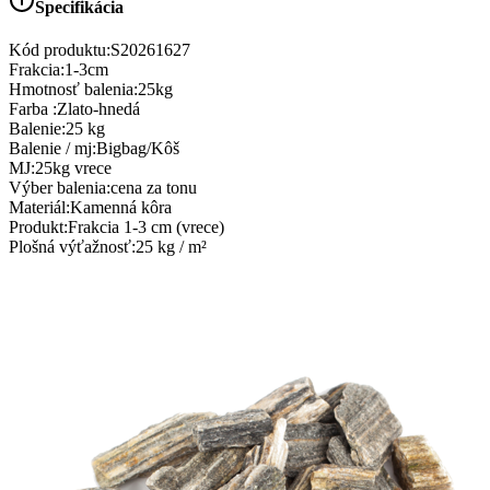
Špecifikácia
Kód produktu:
S20261627
Frakcia
:
1-3cm
Hmotnosť balenia
:
25kg
Farba
:
Zlato-hnedá
Balenie
:
25 kg
Balenie / mj
:
Bigbag/Kôš
MJ
:
25kg vrece
Výber balenia
:
cena za tonu
Materiál
:
Kamenná kôra
Produkt
:
Frakcia 1-3 cm (vrece)
Plošná výťažnosť
:
25 kg / m²