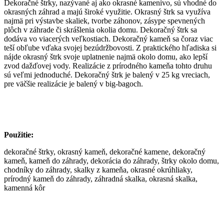
Dekoračné štrky, nazývané aj ako okrasné kamenivo, sú vhodné do
okrasných záhrad a majú široké využitie. Okrasný štrk sa využíva
najmä pri výstavbe skaliek, tvorbe záhonov, zásype spevnených
plôch v záhrade či skrášlenia okolia domu. Dekoračný štrk sa
dodáva vo viacerých veľkostiach. Dekoračný kameň sa čoraz viac
teší obľube vďaka svojej bezúdržbovosti. Z praktického hľadiska si
nájde okrasný štrk svoje uplatnenie najmä okolo domu, ako lepší
zvod dažďovej vody. Realizácie z prírodného kameňa tohto druhu
sú veľmi jednoduché. Dekoračný štrk je balený v 25 kg vreciach,
pre väčšie realizácie je balený v big-bagoch.
Použitie:
dekoračné štrky, okrasný kameň, dekoračné kamene, dekoračný
kameň, kameň do záhrady, dekorácia do záhrady, štrky okolo domu,
chodníky do záhrady, skalky z kameňa, okrasné okrúhliaky,
prírodný kameň do záhrady, záhradná skalka, okrasná skalka,
kamenná kôr