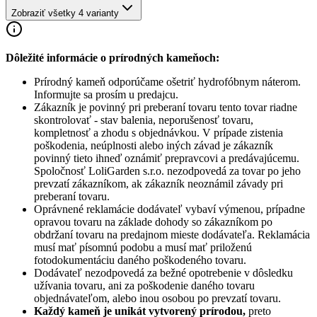
Zobraziť všetky 4 varianty
Dôležité informácie o prírodných kameňoch:
Prírodný kameň odporúčame ošetriť hydrofóbnym náterom.
Informujte sa prosím u predajcu.
Zákazník je povinný pri preberaní tovaru tento tovar riadne
skontrolovať - stav balenia, neporušenosť tovaru,
kompletnosť a zhodu s objednávkou. V prípade zistenia
poškodenia, neúplnosti alebo iných závad je zákazník
povinný tieto ihneď oznámiť prepravcovi a predávajúcemu.
Spoločnosť
LoliGarden s.r.o.
nezodpovedá za tovar po jeho
prevzatí zákazníkom, ak zákazník neoznámil závady pri
preberaní tovaru.
Oprávnené reklamácie dodávateľ vybaví výmenou, prípadne
opravou tovaru na základe dohody so zákazníkom po
obdržaní tovaru na predajnom mieste dodávateľa. Reklamácia
musí mať písomnú podobu a musí mať priloženú
fotodokumentáciu daného poškodeného tovaru.
Dodávateľ nezodpovedá za bežné opotrebenie v dôsledku
užívania tovaru, ani za poškodenie daného tovaru
objednávateľom, alebo inou osobou po prevzatí tovaru.
Každý kameň je unikát vytvorený prírodou,
preto