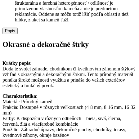
štrukturálna a farebná heterogénnosť / odlišnosť je
prirodzenou vlastnosťou kameňa a nie je predmetom
reklamácie. Odtiene sa môžu totiž líšiť podľa oblasti a tiež
hĺbky, z akej sa kameň ťaží.
Popis
Okrasné a dekoračné štrky
Krátky popis:
Dodajte svojej záhrade, chodníkom či kvetinovým záhonom štýlový
vzhľad s okrasnými a dekoračnými štrkmi. Tento prírodný materiál
ponúka široké možnosti využitia a prináša do vašich exteriérov
estetický a funkčný prvok.
Charakteristika:
Materiál: Prírodný kameň
Frakcia: Dostupné v rôznych veľkostiach (4-8 mm, 8-16 mm, 16-32
mm)
Farby: K dispozícii v rôznych odtieňoch – biela, sivá, čierna,
červená, žltá a viacfarebné kombinácie
Použitie: Záhradné úpravy, dekoračné plochy, chodníky, terasy,
kvetinové záhony, okraje bazénov