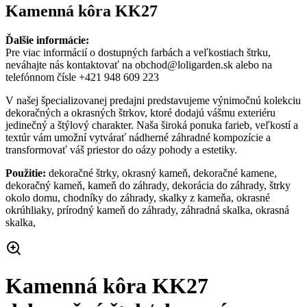
Kamenná kôra KK27
Ďalšie informácie:
Pre viac informácií o dostupných farbách a veľkostiach štrku,
neváhajte nás kontaktovať na obchod@loligarden.sk alebo na
telefónnom čísle +421 948 609 223
V našej špecializovanej predajni predstavujeme výnimočnú kolekciu
dekoračných a okrasných štrkov, ktoré dodajú vášmu exteriéru
jedinečný a štýlový charakter. Naša široká ponuka farieb, veľkostí a
textúr vám umožní vytvárať nádherné záhradné kompozície a
transformovať váš priestor do oázy pohody a estetiky.
Použitie:
dekoračné štrky, okrasný kameň, dekoračné kamene,
dekoračný kameň, kameň do záhrady, dekorácia do záhrady, štrky
okolo domu, chodníky do záhrady, skalky z kameňa, okrasné
okrúhliaky, prírodný kameň do záhrady, záhradná skalka, okrasná
skalka,
Kamenná kôra KK27