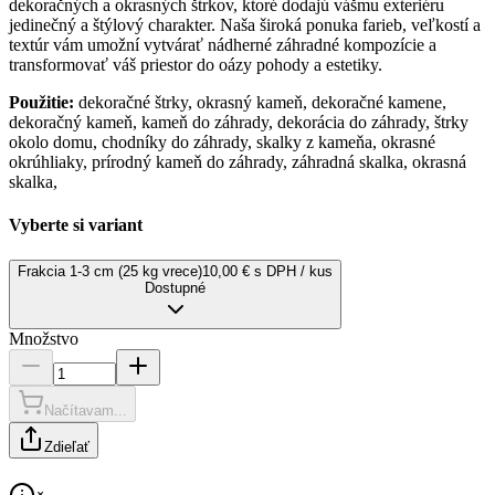
dekoračných a okrasných štrkov, ktoré dodajú vášmu exteriéru
jedinečný a štýlový charakter. Naša široká ponuka farieb, veľkostí a
textúr vám umožní vytvárať nádherné záhradné kompozície a
transformovať váš priestor do oázy pohody a estetiky.
Použitie:
dekoračné štrky, okrasný kameň, dekoračné kamene,
dekoračný kameň, kameň do záhrady, dekorácia do záhrady, štrky
okolo domu, chodníky do záhrady, skalky z kameňa, okrasné
okrúhliaky, prírodný kameň do záhrady, záhradná skalka, okrasná
skalka,
Vyberte si variant
Frakcia 1-3 cm (25 kg vrece)
10,00 € s DPH / kus
Dostupné
Množstvo
Načítavam...
Zdieľať