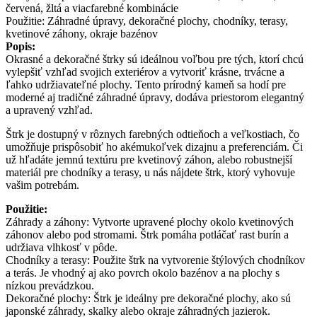
červená, žltá a viacfarebné kombinácie
Použitie: Záhradné úpravy, dekoračné plochy, chodníky, terasy,
kvetinové záhony, okraje bazénov
Popis:
Okrasné a dekoračné štrky sú ideálnou voľbou pre tých, ktorí chcú
vylepšiť vzhľad svojich exteriérov a vytvoriť krásne, trvácne a
ľahko udržiavateľné plochy. Tento prírodný kameň sa hodí pre
moderné aj tradičné záhradné úpravy, dodáva priestorom elegantný
a upravený vzhľad.
Štrk je dostupný v rôznych farebných odtieňoch a veľkostiach, čo
umožňuje prispôsobiť ho akémukoľvek dizajnu a preferenciám. Či
už hľadáte jemnú textúru pre kvetinový záhon, alebo robustnejší
materiál pre chodníky a terasy, u nás nájdete štrk, ktorý vyhovuje
vašim potrebám.
Použitie:
Záhrady a záhony: Vytvorte upravené plochy okolo kvetinových
záhonov alebo pod stromami. Štrk pomáha potláčať rast burín a
udržiava vlhkosť v pôde.
Chodníky a terasy: Použite štrk na vytvorenie štýlových chodníkov
a terás. Je vhodný aj ako povrch okolo bazénov a na plochy s
nízkou prevádzkou.
Dekoračné plochy: Štrk je ideálny pre dekoračné plochy, ako sú
japonské záhrady, skalky alebo okraje záhradných jazierok.