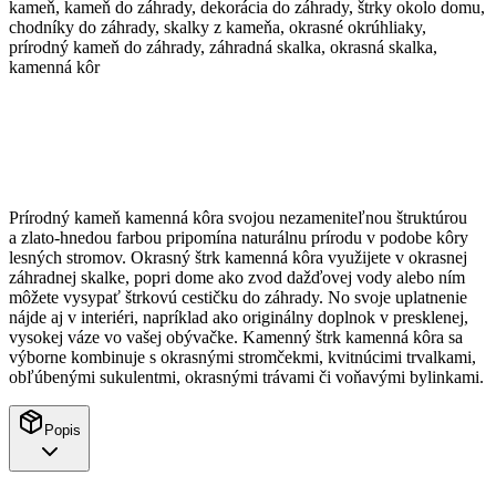
kameň, kameň do záhrady, dekorácia do záhrady, štrky okolo domu,
chodníky do záhrady, skalky z kameňa, okrasné okrúhliaky,
prírodný kameň do záhrady, záhradná skalka, okrasná skalka,
kamenná kôr
Prírodný kameň kamenná kôra svojou nezameniteľnou štruktúrou
a zlato-hnedou farbou pripomína naturálnu prírodu v podobe kôry
lesných stromov. Okrasný štrk kamenná kôra využijete v okrasnej
záhradnej skalke, popri dome ako zvod dažďovej vody alebo ním
môžete vysypať štrkovú cestičku do záhrady. No svoje uplatnenie
nájde aj v interiéri, napríklad ako originálny doplnok v presklenej,
vysokej váze vo vašej obývačke. Kamenný štrk kamenná kôra sa
výborne kombinuje s okrasnými stromčekmi, kvitnúcimi trvalkami,
obľúbenými sukulentmi, okrasnými trávami či voňavými bylinkami.
Popis