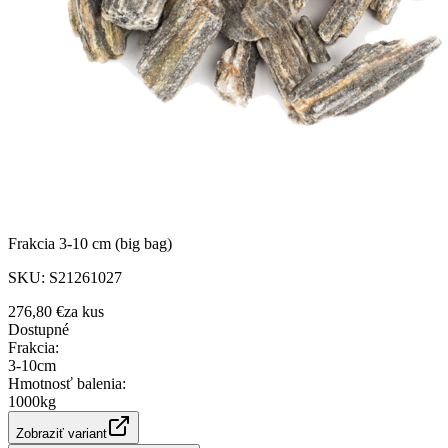
Frakcia 3-10 cm (big bag)
SKU:
S21261027
276,80 €
za
kus
Dostupné
Frakcia
:
3-10cm
Hmotnosť balenia
:
1000kg
Zobraziť variant