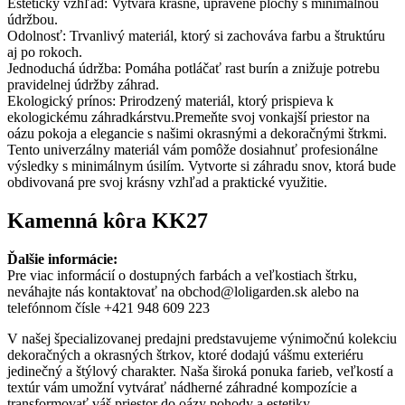
Estetický vzhľad: Vytvára krásne, upravené plochy s minimálnou
údržbou.
Odolnosť: Trvanlivý materiál, ktorý si zachováva farbu a štruktúru
aj po rokoch.
Jednoduchá údržba: Pomáha potláčať rast burín a znižuje potrebu
pravidelnej údržby záhrad.
Ekologický prínos: Prirodzený materiál, ktorý prispieva k
ekologickému záhradkárstvu.Premeňte svoj vonkajší priestor na
oázu pokoja a elegancie s našimi okrasnými a dekoračnými štrkmi.
Tento univerzálny materiál vám pomôže dosiahnuť profesionálne
výsledky s minimálnym úsilím. Vytvorte si záhradu snov, ktorá bude
obdivovaná pre svoj krásny vzhľad a praktické využitie.
Kamenná kôra KK27
Ďalšie informácie:
Pre viac informácií o dostupných farbách a veľkostiach štrku,
neváhajte nás kontaktovať na obchod@loligarden.sk alebo na
telefónnom čísle +421 948 609 223
V našej špecializovanej predajni predstavujeme výnimočnú kolekciu
dekoračných a okrasných štrkov, ktoré dodajú vášmu exteriéru
jedinečný a štýlový charakter. Naša široká ponuka farieb, veľkostí a
textúr vám umožní vytvárať nádherné záhradné kompozície a
transformovať váš priestor do oázy pohody a estetiky.