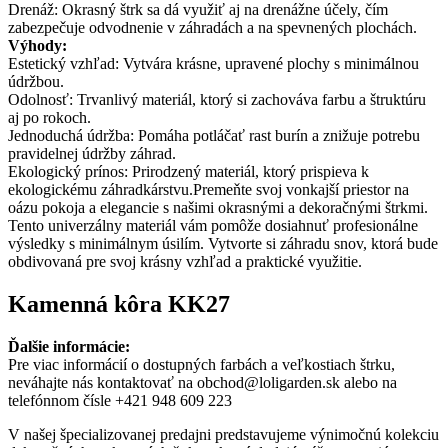
Drenáž: Okrasný štrk sa dá využiť aj na drenážne účely, čím
zabezpečuje odvodnenie v záhradách a na spevnených plochách.
Výhody:
Estetický vzhľad: Vytvára krásne, upravené plochy s minimálnou
údržbou.
Odolnosť: Trvanlivý materiál, ktorý si zachováva farbu a štruktúru
aj po rokoch.
Jednoduchá údržba: Pomáha potláčať rast burín a znižuje potrebu
pravidelnej údržby záhrad.
Ekologický prínos: Prirodzený materiál, ktorý prispieva k
ekologickému záhradkárstvu.Premeňte svoj vonkajší priestor na
oázu pokoja a elegancie s našimi okrasnými a dekoračnými štrkmi.
Tento univerzálny materiál vám pomôže dosiahnuť profesionálne
výsledky s minimálnym úsilím. Vytvorte si záhradu snov, ktorá bude
obdivovaná pre svoj krásny vzhľad a praktické využitie.
Kamenná kôra KK27
Ďalšie informácie:
Pre viac informácií o dostupných farbách a veľkostiach štrku,
neváhajte nás kontaktovať na obchod@loligarden.sk alebo na
telefónnom čísle +421 948 609 223
V našej špecializovanej predajni predstavujeme výnimočnú kolekciu