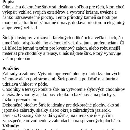
Popis:
Okrasné a dekoračné štrky sú ideálnou voľbou pre tých, ktorí chcú
vylepšiť vzhľad svojich exteriérov a vytvoriť krásne, trvácne a
ľahko udržiavateľné plochy. Tento prírodný kameň sa hodí pre
moderné aj tradičné záhradné úpravy, dodáva priestorom elegantný
a upravený vzhľad.
Štrk je dostupný v rôznych farebných odtieňoch a veľkostiach, čo
umožňuje prispôsobiť ho akémukoľvek dizajnu a preferenciám. Či
už hľadáte jemnú textúru pre kvetinový záhon, alebo robustnejší
materiál pre chodníky a terasy, u nás nájdete štrk, ktorý vyhovuje
vašim potrebám.
Použitie:
Záhrady a záhony: Vytvorte upravené plochy okolo kvetinových
záhonov alebo pod stromami. Štrk pomáha potláčať rast burín a
udržiava vlhkosť v pôde.
Chodníky a terasy: Použite štrk na vytvorenie štýlových chodníkov
a terás. Je vhodný aj ako povrch okolo bazénov a na plochy s
nízkou prevádzkou.
Dekoračné plochy: Štrk je ideálny pre dekoračné plochy, ako sú
japonské záhrady, skalky alebo okraje záhradných jazierok.
Drenáž: Okrasný štrk sa dá využiť aj na drenážne účely, čím
zabezpečuje odvodnenie v záhradách a na spevnených plochách.
Výhody: