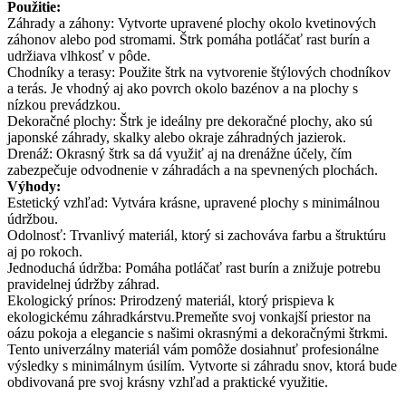
Použitie:
Záhrady a záhony: Vytvorte upravené plochy okolo kvetinových
záhonov alebo pod stromami. Štrk pomáha potláčať rast burín a
udržiava vlhkosť v pôde.
Chodníky a terasy: Použite štrk na vytvorenie štýlových chodníkov
a terás. Je vhodný aj ako povrch okolo bazénov a na plochy s
nízkou prevádzkou.
Dekoračné plochy: Štrk je ideálny pre dekoračné plochy, ako sú
japonské záhrady, skalky alebo okraje záhradných jazierok.
Drenáž: Okrasný štrk sa dá využiť aj na drenážne účely, čím
zabezpečuje odvodnenie v záhradách a na spevnených plochách.
Výhody:
Estetický vzhľad: Vytvára krásne, upravené plochy s minimálnou
údržbou.
Odolnosť: Trvanlivý materiál, ktorý si zachováva farbu a štruktúru
aj po rokoch.
Jednoduchá údržba: Pomáha potláčať rast burín a znižuje potrebu
pravidelnej údržby záhrad.
Ekologický prínos: Prirodzený materiál, ktorý prispieva k
ekologickému záhradkárstvu.Premeňte svoj vonkajší priestor na
oázu pokoja a elegancie s našimi okrasnými a dekoračnými štrkmi.
Tento univerzálny materiál vám pomôže dosiahnuť profesionálne
výsledky s minimálnym úsilím. Vytvorte si záhradu snov, ktorá bude
obdivovaná pre svoj krásny vzhľad a praktické využitie.