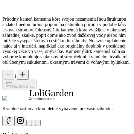
Prírodný kameň kamenná kôra svojou nezameniteľnou štruktúrou
a zlato-hnedou farbou pripomína naturálnu prírodu v podobe kôry
lesných stromov. Okrasný štrk kamenná kôra využijete v okrasnej
záhradnej skalke, popri dome ako zvod dažďovej vody alebo ním
môžete vysypať štrkovú cestičku do záhrady. No svoje uplatnenie
nájde aj v interiéri, napríklad ako originálny doplnok v presklenej,
vysokej váze vo vašej obývačke. Kamenný štrk kamenná kôra sa
výborne kombinuje s okrasnými stromčekmi, kvitnúcimi trvalkami,
obľúbenými sukulentmi, okrasnými trávami či voňavými bylinkami.
1
Načítavam...
Kvalitné rastliny a kompletné vybavenie pre vašu záhradu.