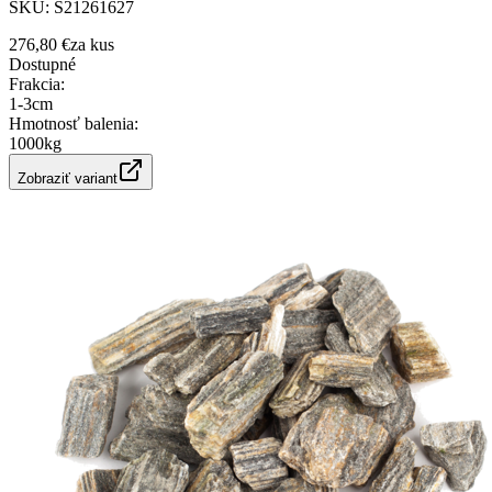
SKU:
S21261627
276,80 €
za
kus
Dostupné
Frakcia
:
1-3cm
Hmotnosť balenia
:
1000kg
Zobraziť variant