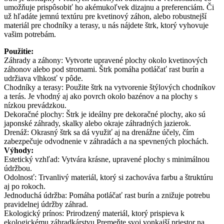
umožňuje prispôsobiť ho akémukoľvek dizajnu a preferenciám. Či
už hľadáte jemnú textúru pre kvetinový záhon, alebo robustnejší
materiál pre chodníky a terasy, u nás nájdete štrk, ktorý vyhovuje
vašim potrebám.
Použitie:
Záhrady a záhony: Vytvorte upravené plochy okolo kvetinových
záhonov alebo pod stromami. Štrk pomáha potláčať rast burín a
udržiava vlhkosť v pôde.
Chodníky a terasy: Použite štrk na vytvorenie štýlových chodníkov
a terás. Je vhodný aj ako povrch okolo bazénov a na plochy s
nízkou prevádzkou.
Dekoračné plochy: Štrk je ideálny pre dekoračné plochy, ako sú
japonské záhrady, skalky alebo okraje záhradných jazierok.
Drenáž: Okrasný štrk sa dá využiť aj na drenážne účely, čím
zabezpečuje odvodnenie v záhradách a na spevnených plochách.
Výhody:
Estetický vzhľad: Vytvára krásne, upravené plochy s minimálnou
údržbou.
Odolnosť: Trvanlivý materiál, ktorý si zachováva farbu a štruktúru
aj po rokoch.
Jednoduchá údržba: Pomáha potláčať rast burín a znižuje potrebu
pravidelnej údržby záhrad.
Ekologický prínos: Prirodzený materiál, ktorý prispieva k
ekologickému záhradkárstvu.Premeňte svoj vonkajší priestor na