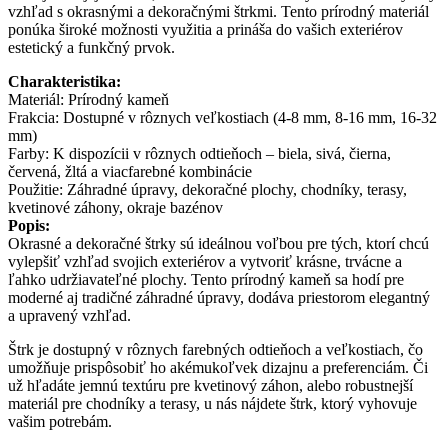
vzhľad s okrasnými a dekoračnými štrkmi. Tento prírodný materiál
ponúka široké možnosti využitia a prináša do vašich exteriérov
estetický a funkčný prvok.
Charakteristika:
Materiál: Prírodný kameň
Frakcia: Dostupné v rôznych veľkostiach (4-8 mm, 8-16 mm, 16-32
mm)
Farby: K dispozícii v rôznych odtieňoch – biela, sivá, čierna,
červená, žltá a viacfarebné kombinácie
Použitie: Záhradné úpravy, dekoračné plochy, chodníky, terasy,
kvetinové záhony, okraje bazénov
Popis:
Okrasné a dekoračné štrky sú ideálnou voľbou pre tých, ktorí chcú
vylepšiť vzhľad svojich exteriérov a vytvoriť krásne, trvácne a
ľahko udržiavateľné plochy. Tento prírodný kameň sa hodí pre
moderné aj tradičné záhradné úpravy, dodáva priestorom elegantný
a upravený vzhľad.
Štrk je dostupný v rôznych farebných odtieňoch a veľkostiach, čo
umožňuje prispôsobiť ho akémukoľvek dizajnu a preferenciám. Či
už hľadáte jemnú textúru pre kvetinový záhon, alebo robustnejší
materiál pre chodníky a terasy, u nás nájdete štrk, ktorý vyhovuje
vašim potrebám.