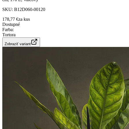
SKU:
B12D060-00120
178,77 €
za
kus
Dostupné
Farba
:
Tortora
Zobraziť variant