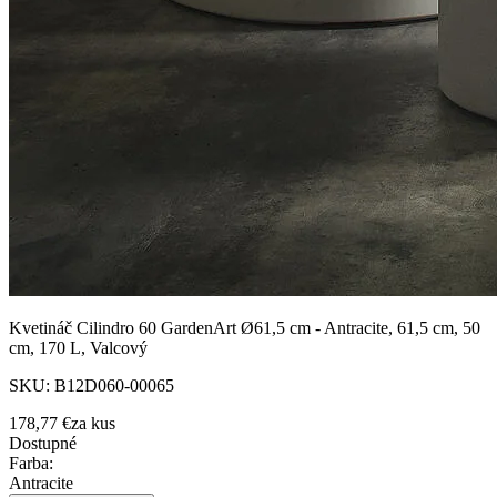
Kvetináč Cilindro 60 GardenArt Ø61,5 cm - Antracite, 61,5 cm, 50
cm, 170 L, Valcový
SKU:
B12D060-00065
178,77 €
za
kus
Dostupné
Farba
:
Antracite