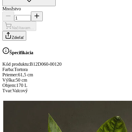
Množstvo
Načítavam...
Zdieľať
Špecifikácia
Kód produktu:
B12D060-00120
Farba
:
Tortora
Priemer
:
61,5 cm
Výška
:
50 cm
Objem
:
170 L
Tvar
:
Valcový