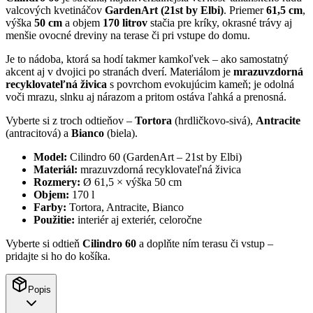
valcových kvetináčov
GardenArt (21st by Elbi)
. Priemer
61,5 cm
,
výška
50 cm
a objem
170 litrov
stačia pre kríky, okrasné trávy aj
menšie ovocné dreviny na terase či pri vstupe do domu.
Je to nádoba, ktorá sa hodí takmer kamkoľvek – ako samostatný
akcent aj v dvojici po stranách dverí. Materiálom je
mrazuvzdorná
recyklovateľná živica
s povrchom evokujúcim kameň; je odolná
voči mrazu, slnku aj nárazom a pritom ostáva ľahká a prenosná.
Vyberte si z troch odtieňov –
Tortora
(hrdličkovo-sivá),
Antracite
(antracitová) a
Bianco
(biela).
Model:
Cilindro 60 (GardenArt – 21st by Elbi)
Materiál:
mrazuvzdorná recyklovateľná živica
Rozmery:
Ø 61,5 × výška 50 cm
Objem:
170 l
Farby:
Tortora, Antracite, Bianco
Použitie:
interiér aj exteriér, celoročne
Vyberte si odtieň
Cilindro 60
a doplňte ním terasu či vstup –
pridajte si ho do košíka.
Popis