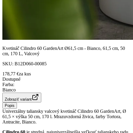
Kvetináč Cilindro 60 GardenArt Ø61,5 cm - Bianco, 61,5 cm, 50
cm, 170 L, Valcový
SKU:
B12D060-00085
178,77 €
za
kus
Dostupné
Farba
:
Bianco
Zobraziť variant
Popis
Univerzálny taliansky valcový kvetináč Cilindro 60 GardenArt, Ø
61,5 × výška 50 cm, 170 l. Mrazuvzdorná živica, farby Tortora,
Antracite, Bianco.
Cilindro 60
je stredná, najuniverzálnejšia veľkosť talianskeho radu