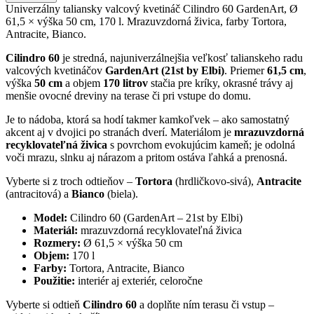
Univerzálny taliansky valcový kvetináč Cilindro 60 GardenArt, Ø
61,5 × výška 50 cm, 170 l. Mrazuvzdorná živica, farby Tortora,
Antracite, Bianco.
Cilindro 60
je stredná, najuniverzálnejšia veľkosť talianskeho radu
valcových kvetináčov
GardenArt (21st by Elbi)
. Priemer
61,5 cm
,
výška
50 cm
a objem
170 litrov
stačia pre kríky, okrasné trávy aj
menšie ovocné dreviny na terase či pri vstupe do domu.
Je to nádoba, ktorá sa hodí takmer kamkoľvek – ako samostatný
akcent aj v dvojici po stranách dverí. Materiálom je
mrazuvzdorná
recyklovateľná živica
s povrchom evokujúcim kameň; je odolná
voči mrazu, slnku aj nárazom a pritom ostáva ľahká a prenosná.
Vyberte si z troch odtieňov –
Tortora
(hrdličkovo-sivá),
Antracite
(antracitová) a
Bianco
(biela).
Model:
Cilindro 60 (GardenArt – 21st by Elbi)
Materiál:
mrazuvzdorná recyklovateľná živica
Rozmery:
Ø 61,5 × výška 50 cm
Objem:
170 l
Farby:
Tortora, Antracite, Bianco
Použitie:
interiér aj exteriér, celoročne
Vyberte si odtieň
Cilindro 60
a doplňte ním terasu či vstup –