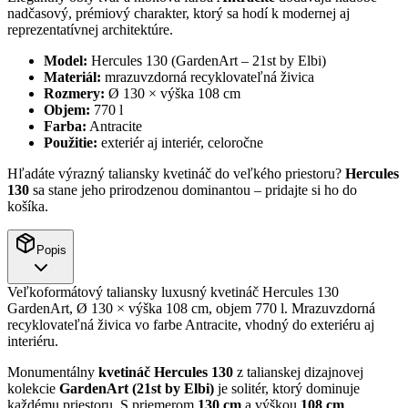
nadčasový, prémiový charakter, ktorý sa hodí k modernej aj
reprezentatívnej architektúre.
Model:
Hercules 130 (GardenArt – 21st by Elbi)
Materiál:
mrazuvzdorná recyklovateľná živica
Rozmery:
Ø 130 × výška 108 cm
Objem:
770 l
Farba:
Antracite
Použitie:
exteriér aj interiér, celoročne
Hľadáte výrazný taliansky kvetináč do veľkého priestoru?
Hercules
130
sa stane jeho prirodzenou dominantou – pridajte si ho do
košíka.
Popis
Veľkoformátový taliansky luxusný kvetináč Hercules 130
GardenArt, Ø 130 × výška 108 cm, objem 770 l. Mrazuvzdorná
recyklovateľná živica vo farbe Antracite, vhodný do exteriéru aj
interiéru.
Monumentálny
kvetináč Hercules 130
z talianskej dizajnovej
kolekcie
GardenArt (21st by Elbi)
je solitér, ktorý dominuje
každému priestoru. S priemerom
130 cm
a výškou
108 cm