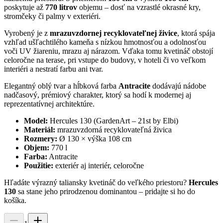
poskytuje až
770 litrov
objemu – dosť na vzrastlé okrasné kry,
stromčeky či palmy v exteriéri.
Vyrobený je z
mrazuvzdornej recyklovateľnej živice
, ktorá spája
vzhľad ušľachtilého kameňa s nízkou hmotnosťou a odolnosťou
voči UV žiareniu, mrazu aj nárazom. Vďaka tomu kvetináč obstojí
celoročne na terase, pri vstupe do budovy, v hoteli či vo veľkom
interiéri a nestratí farbu ani tvar.
Elegantný oblý tvar a hĺbková farba
Antracite
dodávajú nádobe
nadčasový, prémiový charakter, ktorý sa hodí k modernej aj
reprezentatívnej architektúre.
Model:
Hercules 130 (GardenArt – 21st by Elbi)
Materiál:
mrazuvzdorná recyklovateľná živica
Rozmery:
Ø 130 × výška 108 cm
Objem:
770 l
Farba:
Antracite
Použitie:
exteriér aj interiér, celoročne
Hľadáte výrazný taliansky kvetináč do veľkého priestoru?
Hercules
130
sa stane jeho prirodzenou dominantou – pridajte si ho do
košíka.