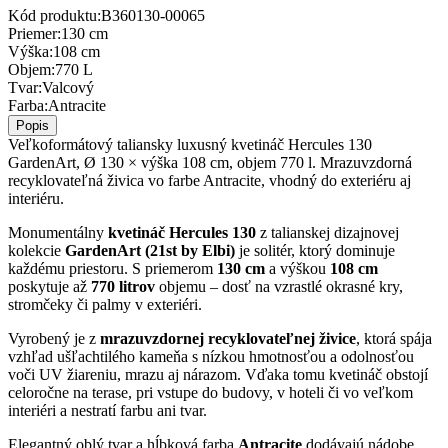
Kód produktu:
B360130-00065
Priemer
:
130 cm
Výška
:
108 cm
Objem
:
770 L
Tvar
:
Valcový
Farba
:
Antracite
Popis
Veľkoformátový taliansky luxusný kvetináč Hercules 130
GardenArt, Ø 130 × výška 108 cm, objem 770 l. Mrazuvzdorná
recyklovateľná živica vo farbe Antracite, vhodný do exteriéru aj
interiéru.
Monumentálny
kvetináč Hercules 130
z talianskej dizajnovej
kolekcie
GardenArt (21st by Elbi)
je solitér, ktorý dominuje
každému priestoru. S priemerom
130 cm
a výškou
108 cm
poskytuje až
770 litrov
objemu – dosť na vzrastlé okrasné kry,
stromčeky či palmy v exteriéri.
Vyrobený je z
mrazuvzdornej recyklovateľnej živice
, ktorá spája
vzhľad ušľachtilého kameňa s nízkou hmotnosťou a odolnosťou
voči UV žiareniu, mrazu aj nárazom. Vďaka tomu kvetináč obstojí
celoročne na terase, pri vstupe do budovy, v hoteli či vo veľkom
interiéri a nestratí farbu ani tvar.
Elegantný oblý tvar a hĺbková farba
Antracite
dodávajú nádobe