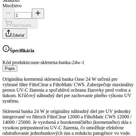
Skladom
Množstvo
Načítavam...
Zdieľať
Špecifikácia
Kód produktu:
oase-sklenena-banka-24w-1
Popis
Originálna kremenná sklenená banka Oase 24 W určená pre
vybrané filtre FiltoClear a FiltoMatic CWS. Zabezpečuje maximálny
prenos UV-C žiarenia a spoľahlivú ochranu žiarovky pred vodou a
tlakom. Kľúčový náhradný diel pre zachovanie plného výkonu UV
systému.
Sklenená banka 24 W je originálny náhradný diel pre UV jednotky
integrované vo filtroch FiltoClear 12000 a FiltoMatic CWS 12000 /
14000 / 25000. Je vyrobená z borokremičitého (kremenného) skla s
vysokou priepustnosťou UV-C žiarenia, čo umožňuje efektívne
odstraňovanie jednobunkových rias a redukciu patogénov vo vode.