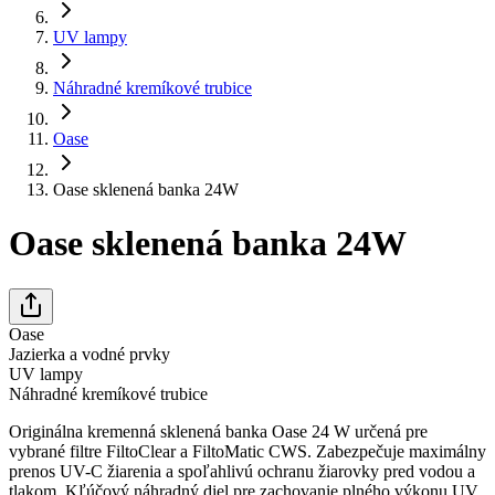
UV lampy
Náhradné kremíkové trubice
Oase
Oase sklenená banka 24W
Oase sklenená banka 24W
Oase
Jazierka a vodné prvky
UV lampy
Náhradné kremíkové trubice
Originálna kremenná sklenená banka Oase 24 W určená pre
vybrané filtre FiltoClear a FiltoMatic CWS. Zabezpečuje maximálny
prenos UV-C žiarenia a spoľahlivú ochranu žiarovky pred vodou a
tlakom. Kľúčový náhradný diel pre zachovanie plného výkonu UV