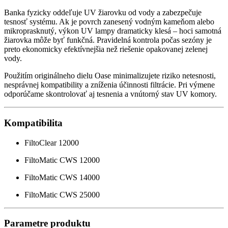
Banka fyzicky oddeľuje UV žiarovku od vody a zabezpečuje
tesnosť systému. Ak je povrch zanesený vodným kameňom alebo
mikroprasknutý, výkon UV lampy dramaticky klesá – hoci samotná
žiarovka môže byť funkčná. Pravidelná kontrola počas sezóny je
preto ekonomicky efektívnejšia než riešenie opakovanej zelenej
vody.
Použitím originálneho dielu Oase minimalizujete riziko netesnosti,
nesprávnej kompatibility a zníženia účinnosti filtrácie. Pri výmene
odporúčame skontrolovať aj tesnenia a vnútorný stav UV komory.
Kompatibilita
FiltoClear 12000
FiltoMatic CWS 12000
FiltoMatic CWS 14000
FiltoMatic CWS 25000
Parametre produktu