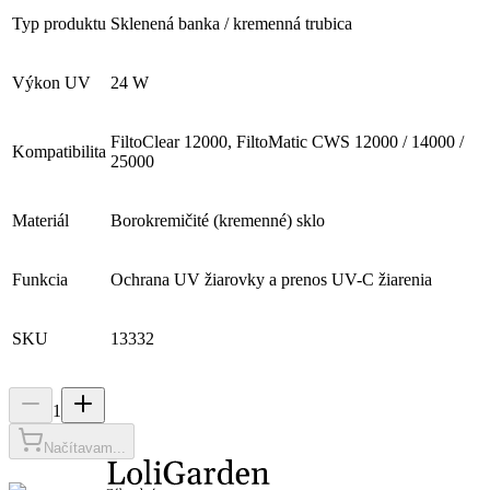
Typ produktu
Sklenená banka / kremenná trubica
Výkon UV
24 W
FiltoClear 12000, FiltoMatic CWS 12000 / 14000 /
Kompatibilita
25000
Materiál
Borokremičité (kremenné) sklo
Funkcia
Ochrana UV žiarovky a prenos UV-C žiarenia
SKU
13332
1
Načítavam...