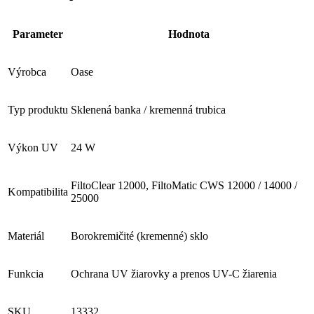
Parameter
Hodnota
Výrobca
Oase
Typ produktu
Sklenená banka / kremenná trubica
Výkon UV
24 W
FiltoClear 12000, FiltoMatic CWS 12000 / 14000 /
Kompatibilita
25000
Materiál
Borokremičité (kremenné) sklo
Funkcia
Ochrana UV žiarovky a prenos UV-C žiarenia
SKU
13332