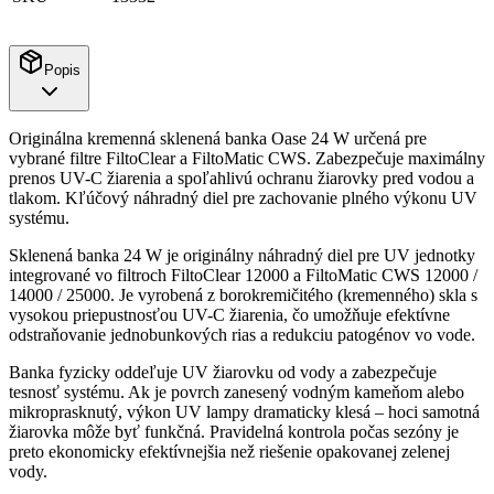
Popis
Originálna kremenná sklenená banka Oase 24 W určená pre
vybrané filtre FiltoClear a FiltoMatic CWS. Zabezpečuje maximálny
prenos UV-C žiarenia a spoľahlivú ochranu žiarovky pred vodou a
tlakom. Kľúčový náhradný diel pre zachovanie plného výkonu UV
systému.
Sklenená banka 24 W je originálny náhradný diel pre UV jednotky
integrované vo filtroch FiltoClear 12000 a FiltoMatic CWS 12000 /
14000 / 25000. Je vyrobená z borokremičitého (kremenného) skla s
vysokou priepustnosťou UV-C žiarenia, čo umožňuje efektívne
odstraňovanie jednobunkových rias a redukciu patogénov vo vode.
Banka fyzicky oddeľuje UV žiarovku od vody a zabezpečuje
tesnosť systému. Ak je povrch zanesený vodným kameňom alebo
mikroprasknutý, výkon UV lampy dramaticky klesá – hoci samotná
žiarovka môže byť funkčná. Pravidelná kontrola počas sezóny je
preto ekonomicky efektívnejšia než riešenie opakovanej zelenej
vody.