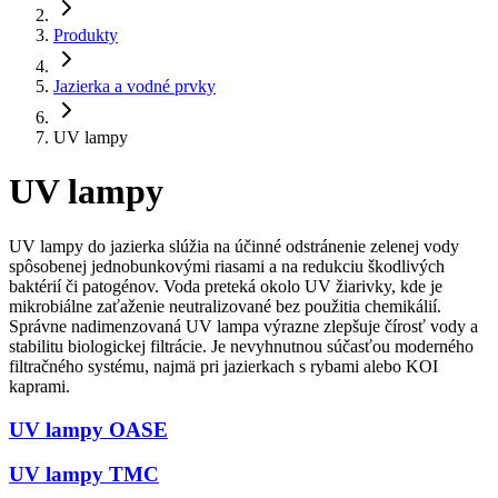
Produkty
Jazierka a vodné prvky
UV lampy
UV lampy
UV lampy do jazierka slúžia na účinné odstránenie zelenej vody
spôsobenej jednobunkovými riasami a na redukciu škodlivých
baktérií či patogénov. Voda preteká okolo UV žiarivky, kde je
mikrobiálne zaťaženie neutralizované bez použitia chemikálií.
Správne nadimenzovaná UV lampa výrazne zlepšuje čírosť vody a
stabilitu biologickej filtrácie. Je nevyhnutnou súčasťou moderného
filtračného systému, najmä pri jazierkach s rybami alebo KOI
kaprami.
UV lampy OASE
UV lampy TMC