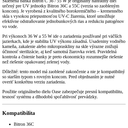
Sklenená banka Bitron C 36 / 55 W je originálny náhradný diel
určený pre UV jednotky Bitron 36C a 55C (verzia so zaobleným
koncom). Je vyrobená z kvalitného borokremičitého – kremenného
skla s vysokou priepustnosťou UV-C žiarenia, ktoré umožňuje
efektívne odstraňovanie jednobunkových rias a redukciu patogénov
vo vode.
Pri výkonoch 36 W a 55 W ide o zariadenia používané pri väčších
jazierkach, kde je stabilita UV výkonu zásadná. Usadeniny vodného
kameňa, zakalenie alebo mikropraskliny na skle výrazne znižujú
účinnosť sterilizácie, aj keď samotná žiarovka svieti. Pravidelná
kontrola a čistenie banky je preto ekonomicky rozumnejšie riešenie
než riešenie opakovanej zelenej vody.
Dôležité: tento model má zaoblené zakončenie a nie je kompatibilný
so starším typom s rovným koncom. Pred objednaním je nutné
overiť konkrétnu verziu zariadenia.
Použitie originálneho dielu Oase zabezpečuje presnú kompatibilitu,
tesnosť systému a dlhodobú spoľahlivosť prevádzky.
Kompatibilita
Bitron 36C