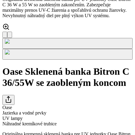
C 36 W a 55 W so zaobleným zakončením. Zabezpečuje
maximálny prenos UV-C žiarenia a spoľahlivú ochranu žiarovky.
Nevyhnutný náhradný diel pre plný výkon UV systému.
Oase Sklenená banka Bitron C
36/55W se zaobleným koncom
Oase
Jazierka a vodné prvky
UV lampy
Náhradné kremíkové trubice
Originálna kremenná sklenená banka pre UV jednotky Oase Bitron