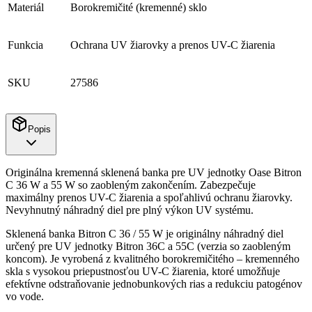
Materiál
Borokremičité (kremenné) sklo
Funkcia
Ochrana UV žiarovky a prenos UV-C žiarenia
SKU
27586
Popis
Originálna kremenná sklenená banka pre UV jednotky Oase Bitron
C 36 W a 55 W so zaobleným zakončením. Zabezpečuje
maximálny prenos UV-C žiarenia a spoľahlivú ochranu žiarovky.
Nevyhnutný náhradný diel pre plný výkon UV systému.
Sklenená banka Bitron C 36 / 55 W je originálny náhradný diel
určený pre UV jednotky Bitron 36C a 55C (verzia so zaobleným
koncom). Je vyrobená z kvalitného borokremičitého – kremenného
skla s vysokou priepustnosťou UV-C žiarenia, ktoré umožňuje
efektívne odstraňovanie jednobunkových rias a redukciu patogénov
vo vode.