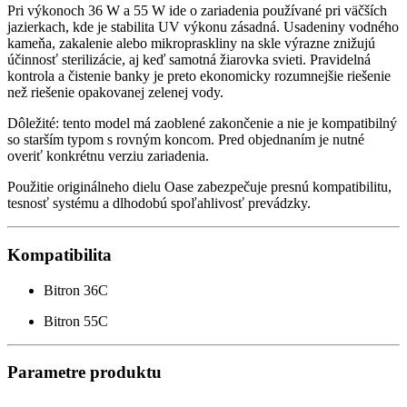
Pri výkonoch 36 W a 55 W ide o zariadenia používané pri väčších
jazierkach, kde je stabilita UV výkonu zásadná. Usadeniny vodného
kameňa, zakalenie alebo mikropraskliny na skle výrazne znižujú
účinnosť sterilizácie, aj keď samotná žiarovka svieti. Pravidelná
kontrola a čistenie banky je preto ekonomicky rozumnejšie riešenie
než riešenie opakovanej zelenej vody.
Dôležité: tento model má zaoblené zakončenie a nie je kompatibilný
so starším typom s rovným koncom. Pred objednaním je nutné
overiť konkrétnu verziu zariadenia.
Použitie originálneho dielu Oase zabezpečuje presnú kompatibilitu,
tesnosť systému a dlhodobú spoľahlivosť prevádzky.
Kompatibilita
Bitron 36C
Bitron 55C
Parametre produktu