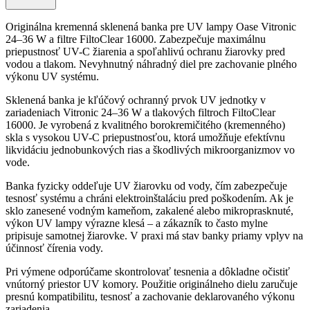
Originálna kremenná sklenená banka pre UV lampy Oase Vitronic
24–36 W a filtre FiltoClear 16000. Zabezpečuje maximálnu
priepustnosť UV-C žiarenia a spoľahlivú ochranu žiarovky pred
vodou a tlakom. Nevyhnutný náhradný diel pre zachovanie plného
výkonu UV systému.
Sklenená banka je kľúčový ochranný prvok UV jednotky v
zariadeniach Vitronic 24–36 W a tlakových filtroch FiltoClear
16000. Je vyrobená z kvalitného borokremičitého (kremenného)
skla s vysokou UV-C priepustnosťou, ktorá umožňuje efektívnu
likvidáciu jednobunkových rias a škodlivých mikroorganizmov vo
vode.
Banka fyzicky oddeľuje UV žiarovku od vody, čím zabezpečuje
tesnosť systému a chráni elektroinštaláciu pred poškodením. Ak je
sklo zanesené vodným kameňom, zakalené alebo mikroprasknuté,
výkon UV lampy výrazne klesá – a zákazník to často mylne
pripisuje samotnej žiarovke. V praxi má stav banky priamy vplyv na
účinnosť čírenia vody.
Pri výmene odporúčame skontrolovať tesnenia a dôkladne očistiť
vnútorný priestor UV komory. Použitie originálneho dielu zaručuje
presnú kompatibilitu, tesnosť a zachovanie deklarovaného výkonu
zariadenia.