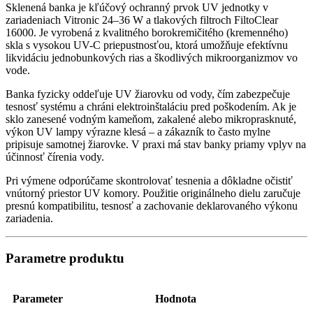
Sklenená banka je kľúčový ochranný prvok UV jednotky v
zariadeniach Vitronic 24–36 W a tlakových filtroch FiltoClear
16000. Je vyrobená z kvalitného borokremičitého (kremenného)
skla s vysokou UV-C priepustnosťou, ktorá umožňuje efektívnu
likvidáciu jednobunkových rias a škodlivých mikroorganizmov vo
vode.
Banka fyzicky oddeľuje UV žiarovku od vody, čím zabezpečuje
tesnosť systému a chráni elektroinštaláciu pred poškodením. Ak je
sklo zanesené vodným kameňom, zakalené alebo mikroprasknuté,
výkon UV lampy výrazne klesá – a zákazník to často mylne
pripisuje samotnej žiarovke. V praxi má stav banky priamy vplyv na
účinnosť čírenia vody.
Pri výmene odporúčame skontrolovať tesnenia a dôkladne očistiť
vnútorný priestor UV komory. Použitie originálneho dielu zaručuje
presnú kompatibilitu, tesnosť a zachovanie deklarovaného výkonu
zariadenia.
Parametre produktu
Parameter
Hodnota