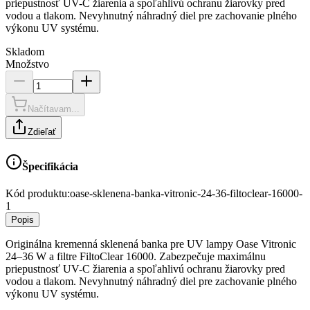
priepustnosť UV-C žiarenia a spoľahlivú ochranu žiarovky pred
vodou a tlakom. Nevyhnutný náhradný diel pre zachovanie plného
výkonu UV systému.
Skladom
Množstvo
Načítavam...
Zdieľať
Špecifikácia
Kód produktu:
oase-sklenena-banka-vitronic-24-36-filtoclear-16000-
1
Popis
Originálna kremenná sklenená banka pre UV lampy Oase Vitronic
24–36 W a filtre FiltoClear 16000. Zabezpečuje maximálnu
priepustnosť UV-C žiarenia a spoľahlivú ochranu žiarovky pred
vodou a tlakom. Nevyhnutný náhradný diel pre zachovanie plného
výkonu UV systému.