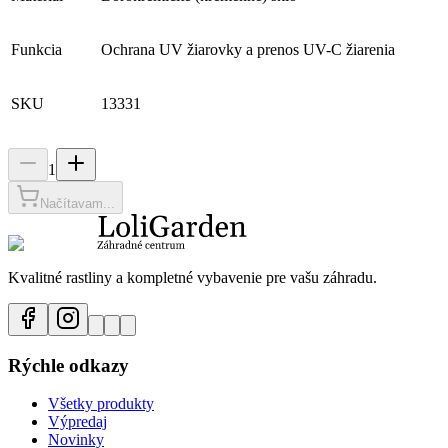
Funkcia
Ochrana UV žiarovky a prenos UV-C žiarenia
SKU
13331
1
Načítavam...
Kvalitné rastliny a kompletné vybavenie pre vašu záhradu.
Rýchle odkazy
Všetky produkty
Výpredaj
Novinky