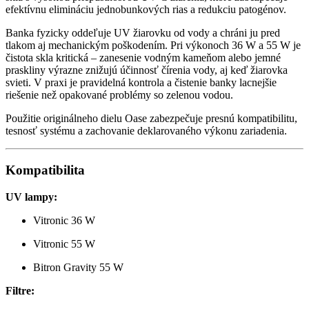
efektívnu elimináciu jednobunkových rias a redukciu patogénov.
Banka fyzicky oddeľuje UV žiarovku od vody a chráni ju pred
tlakom aj mechanickým poškodením. Pri výkonoch 36 W a 55 W je
čistota skla kritická – zanesenie vodným kameňom alebo jemné
praskliny výrazne znižujú účinnosť čírenia vody, aj keď žiarovka
svieti. V praxi je pravidelná kontrola a čistenie banky lacnejšie
riešenie než opakované problémy so zelenou vodou.
Použitie originálneho dielu Oase zabezpečuje presnú kompatibilitu,
tesnosť systému a zachovanie deklarovaného výkonu zariadenia.
Kompatibilita
UV lampy:
Vitronic 36 W
Vitronic 55 W
Bitron Gravity 55 W
Filtre: