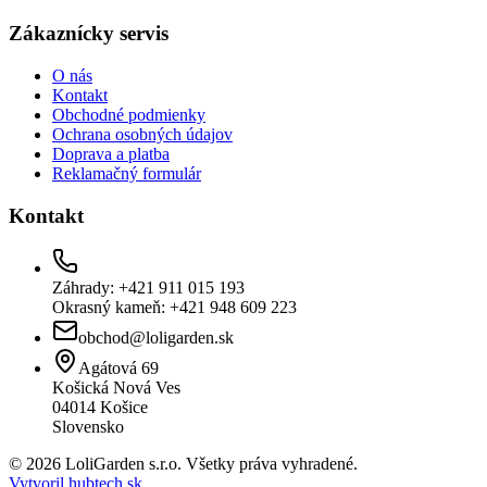
Zákaznícky servis
O nás
Kontakt
Obchodné podmienky
Ochrana osobných údajov
Doprava a platba
Reklamačný formulár
Kontakt
Záhrady: +421 911 015 193
Okrasný kameň: +421 948 609 223
obchod@loligarden.sk
Agátová 69
Košická Nová Ves
04014
Košice
Slovensko
© 2026 LoliGarden s.r.o. Všetky práva vyhradené.
Vytvoril hubtech.sk