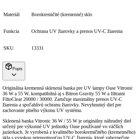
Materiál
Borokremičité (kremenné) sklo
Funkcia
Ochrana UV žiarovky a prenos UV-C žiarenia
SKU
13331
Popis
Originálna kremenná sklenená banka pre UV lampy Oase Vitronic
36 W a 55 W, kompatibilná aj s Bitron Gravity 55 W a filtrami
FiltoClear 20000 / 30000. Zaručuje maximálny prenos UV-C
žiarenia a spoľahlivú ochranu žiarovky. Nevyhnutný diel pre
zachovanie plného výkonu UV systému.
Sklenená banka Vitronic 36 W / 55 W je originálny náhradný diel
určený pre výkonné UV jednotky Oase používané vo väčších
jazierkach. Je vyrobená z kvalitného borokremičitého (kremenného)
skla s vysokou priepustnosťou UV-C žiarenia, ktoré zabezpečuje