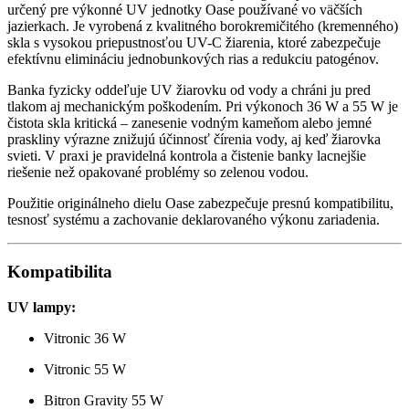
určený pre výkonné UV jednotky Oase používané vo väčších
jazierkach. Je vyrobená z kvalitného borokremičitého (kremenného)
skla s vysokou priepustnosťou UV-C žiarenia, ktoré zabezpečuje
efektívnu elimináciu jednobunkových rias a redukciu patogénov.
Banka fyzicky oddeľuje UV žiarovku od vody a chráni ju pred
tlakom aj mechanickým poškodením. Pri výkonoch 36 W a 55 W je
čistota skla kritická – zanesenie vodným kameňom alebo jemné
praskliny výrazne znižujú účinnosť čírenia vody, aj keď žiarovka
svieti. V praxi je pravidelná kontrola a čistenie banky lacnejšie
riešenie než opakované problémy so zelenou vodou.
Použitie originálneho dielu Oase zabezpečuje presnú kompatibilitu,
tesnosť systému a zachovanie deklarovaného výkonu zariadenia.
Kompatibilita
UV lampy:
Vitronic 36 W
Vitronic 55 W
Bitron Gravity 55 W