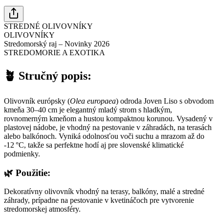
STREDNÉ OLIVOVNÍKY
OLIVOVNÍKY
Stredomorský raj – Novinky 2026
STREDOMORIE A EXOTIKA
🪴
Stručný popis:
Olivovník európsky (
Olea europaea
) odroda Joven Liso s obvodom
kmeňa 30–40 cm je elegantný mladý strom s hladkým,
rovnomerným kmeňom a hustou kompaktnou korunou. Vysadený v
plastovej nádobe, je vhodný na pestovanie v záhradách, na terasách
alebo balkónoch. Vyniká odolnosťou voči suchu a mrazom až do
-12 °C, takže sa perfektne hodí aj pre slovenské klimatické
podmienky.
🌿
Použitie:
Dekoratívny olivovník vhodný na terasy, balkóny, malé a stredné
záhrady, prípadne na pestovanie v kvetináčoch pre vytvorenie
stredomorskej atmosféry.