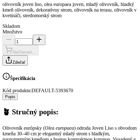
olivovník joven liso, olea europaea joven, mladý olivovník, hladký
kmeň olivovník, dekoratívny strom, olivovník na terasu, olivovník v
kvetináči, stredomorský strom
Skladom
Množstvo
Načítavam...
Zdieľať
Špecifikácia
Kód produktu:
DEFAULT-5393670
Popis
🪴
Stručný popis:
Olivovník európsky (
Olea europaea
) odroda Joven Liso s obvodom
kmeňa 30–40 cm je elegantný mladý strom s hladkým,
rovnomerným kmeňom a hustou kompaktnou korunou. Vysadený v