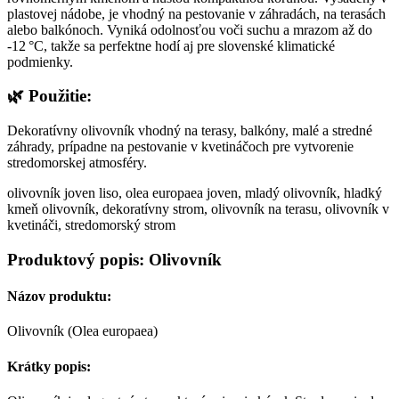
plastovej nádobe, je vhodný na pestovanie v záhradách, na terasách
alebo balkónoch. Vyniká odolnosťou voči suchu a mrazom až do
-12 °C, takže sa perfektne hodí aj pre slovenské klimatické
podmienky.
🌿
Použitie:
Dekoratívny olivovník vhodný na terasy, balkóny, malé a stredné
záhrady, prípadne na pestovanie v kvetináčoch pre vytvorenie
stredomorskej atmosféry.
olivovník joven liso, olea europaea joven, mladý olivovník, hladký
kmeň olivovník, dekoratívny strom, olivovník na terasu, olivovník v
kvetináči, stredomorský strom
Produktový popis: Olivovník
Názov produktu:
Olivovník (Olea europaea)
Krátky popis: