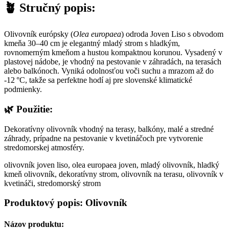
🪴
Stručný popis:
Olivovník európsky (
Olea europaea
) odroda Joven Liso s obvodom
kmeňa 30–40 cm je elegantný mladý strom s hladkým,
rovnomerným kmeňom a hustou kompaktnou korunou. Vysadený v
plastovej nádobe, je vhodný na pestovanie v záhradách, na terasách
alebo balkónoch. Vyniká odolnosťou voči suchu a mrazom až do
-12 °C, takže sa perfektne hodí aj pre slovenské klimatické
podmienky.
🌿
Použitie:
Dekoratívny olivovník vhodný na terasy, balkóny, malé a stredné
záhrady, prípadne na pestovanie v kvetináčoch pre vytvorenie
stredomorskej atmosféry.
olivovník joven liso, olea europaea joven, mladý olivovník, hladký
kmeň olivovník, dekoratívny strom, olivovník na terasu, olivovník v
kvetináči, stredomorský strom
Produktový popis: Olivovník
Názov produktu: