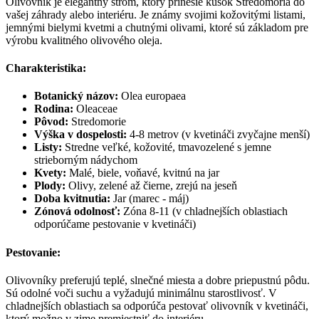
Olivovník je elegantný strom, ktorý prinesie kúsok Stredomoria do
vašej záhrady alebo interiéru. Je známy svojimi kožovitými listami,
jemnými bielymi kvetmi a chutnými olivami, ktoré sú základom pre
výrobu kvalitného olivového oleja.
Charakteristika:
Botanický názov:
Olea europaea
Rodina:
Oleaceae
Pôvod:
Stredomorie
Výška v dospelosti:
4-8 metrov (v kvetináči zvyčajne menší)
Listy:
Stredne veľké, kožovité, tmavozelené s jemne
strieborným nádychom
Kvety:
Malé, biele, voňavé, kvitnú na jar
Plody:
Olivy, zelené až čierne, zrejú na jeseň
Doba kvitnutia:
Jar (marec - máj)
Zónová odolnosť:
Zóna 8-11 (v chladnejších oblastiach
odporúčame pestovanie v kvetináči)
Pestovanie:
Olivovníky preferujú teplé, slnečné miesta a dobre priepustnú pôdu.
Sú odolné voči suchu a vyžadujú minimálnu starostlivosť. V
chladnejších oblastiach sa odporúča pestovať olivovník v kvetináči,
ktorý možno v zime premiestniť do interiéru.