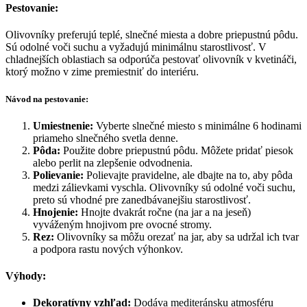
Pestovanie:
Olivovníky preferujú teplé, slnečné miesta a dobre priepustnú pôdu.
Sú odolné voči suchu a vyžadujú minimálnu starostlivosť. V
chladnejších oblastiach sa odporúča pestovať olivovník v kvetináči,
ktorý možno v zime premiestniť do interiéru.
Návod na pestovanie:
Umiestnenie:
Vyberte slnečné miesto s minimálne 6 hodinami
priameho slnečného svetla denne.
Pôda:
Použite dobre priepustnú pôdu. Môžete pridať piesok
alebo perlit na zlepšenie odvodnenia.
Polievanie:
Polievajte pravidelne, ale dbajte na to, aby pôda
medzi zálievkami vyschla. Olivovníky sú odolné voči suchu,
preto sú vhodné pre zanedbávanejšiu starostlivosť.
Hnojenie:
Hnojte dvakrát ročne (na jar a na jeseň)
vyváženým hnojivom pre ovocné stromy.
Rez:
Olivovníky sa môžu orezať na jar, aby sa udržal ich tvar
a podpora rastu nových výhonkov.
Výhody:
Dekoratívny vzhľad:
Dodáva mediteránsku atmosféru