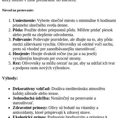
Návod na pestovanie:
Umiestnenie:
Vyberte slnečné miesto s minimálne 6 hodinami
priameho slnečného svetla denne.
Pôda:
Použite dobre priepustnú pôdu. Môžete pridať piesok
alebo perlit na zlepšenie odvodnenia.
Polievanie:
Polievajte pravidelne, ale dbajte na to, aby pôda
medzi zálievkami vyschla. Olivovníky sú odolné voči suchu,
preto sú vhodné pre zanedbávanejšiu starostlivosť.
Hnojenie:
Hnojte dvakrát ročne (na jar a na jeseň)
vyváženým hnojivom pre ovocné stromy.
Rez:
Olivovníky sa môžu orezať na jar, aby sa udržal ich tvar
a podpora rastu nových výhonkov.
Výhody:
Dekoratívny vzhľad:
Dodáva mediteránsku atmosféru
každej záhrade alebo terase.
Jednoduchá údržba:
Nenáročný na pestovanie a
starostlivosť.
Zdravotné prínosy:
Olivy sú bohaté na vitamíny a
antioxidanty, ktoré prispievajú k zdravej strave.
Ekologický prínos:
Podporuje biodiverzitu a prispieva k