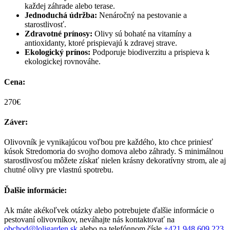
každej záhrade alebo terase.
Jednoduchá údržba:
Nenáročný na pestovanie a
starostlivosť.
Zdravotné prínosy:
Olivy sú bohaté na vitamíny a
antioxidanty, ktoré prispievajú k zdravej strave.
Ekologický prínos:
Podporuje biodiverzitu a prispieva k
ekologickej rovnováhe.
Cena:
270€
Záver:
Olivovník je vynikajúcou voľbou pre každého, kto chce priniesť
kúsok Stredomoria do svojho domova alebo záhrady. S minimálnou
starostlivosťou môžete získať nielen krásny dekoratívny strom, ale aj
chutné olivy pre vlastnú spotrebu.
Ďalšie informácie:
Ak máte akékoľvek otázky alebo potrebujete ďalšie informácie o
pestovaní olivovníkov, neváhajte nás kontaktovať na
obchod@loligarden.sk
alebo na telefónnom čísle
+421 948 609 223