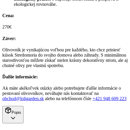
ekologickej rovnováhe.
Cena:
270€
Záver:
Olivovník je vynikajúcou voľbou pre každého, kto chce priniesť
kúsok Stredomoria do svojho domova alebo záhrady. S minimálnou
starostlivosťou môžete získať nielen krásny dekoratívny strom, ale aj
chutné olivy pre vlastnú spotrebu.
Ďalšie informácie:
Ak máte akékoľvek otázky alebo potrebujete ďalšie informácie o
pestovaní olivovníkov, neváhajte nás kontaktovať na
obchod@loligarden.sk
alebo na telefónnom čísle
+421 948 609 223
Popis