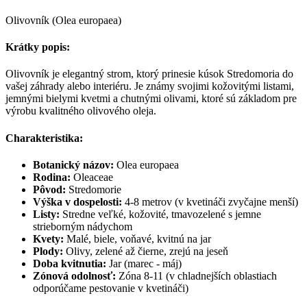
Olivovník (Olea europaea)
Krátky popis:
Olivovník je elegantný strom, ktorý prinesie kúsok Stredomoria do
vašej záhrady alebo interiéru. Je známy svojimi kožovitými listami,
jemnými bielymi kvetmi a chutnými olivami, ktoré sú základom pre
výrobu kvalitného olivového oleja.
Charakteristika:
Botanický názov:
Olea europaea
Rodina:
Oleaceae
Pôvod:
Stredomorie
Výška v dospelosti:
4-8 metrov (v kvetináči zvyčajne menší)
Listy:
Stredne veľké, kožovité, tmavozelené s jemne
strieborným nádychom
Kvety:
Malé, biele, voňavé, kvitnú na jar
Plody:
Olivy, zelené až čierne, zrejú na jeseň
Doba kvitnutia:
Jar (marec - máj)
Zónová odolnosť:
Zóna 8-11 (v chladnejších oblastiach
odporúčame pestovanie v kvetináči)