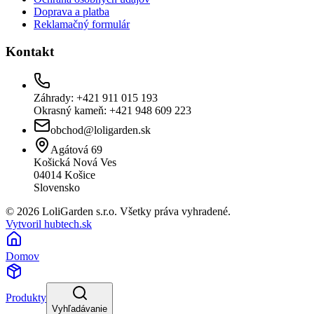
Doprava a platba
Reklamačný formulár
Kontakt
Záhrady: +421 911 015 193
Okrasný kameň: +421 948 609 223
obchod@loligarden.sk
Agátová 69
Košická Nová Ves
04014
Košice
Slovensko
© 2026 LoliGarden s.r.o. Všetky práva vyhradené.
Vytvoril hubtech.sk
Domov
Produkty
Vyhľadávanie