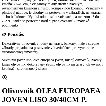
kmeňa 30–40 cm je elegantný mladý strom s hladkým,
rovnomerným kmeňom a hustou kompaktnou korunou. Vysadený v
plastovej nádobe, je vhodný na pestovanie v záhradách, na terasách
alebo balkónoch. Vyniká odolnosťou voči suchu a mrazom až do
-12 °C, takže sa perfektne hodí aj pre slovenské klimatické
podmienky.
🌿
Použitie:
Dekoratívny olivovník vhodný na terasy, balkóny, malé a stredné
záhrady, prípadne na pestovanie v kvetináčoch pre vytvorenie
stredomorskej atmosféry.
olivovník joven liso, olea europaea joven, mladý olivovník, hladký
kmeň olivovník, dekoratívny strom, olivovník na terasu, olivovník v
kvetináči, stredomorský strom
Olivovník OLEA EUROPAEA
JOVEN LISO 30/40CM P.