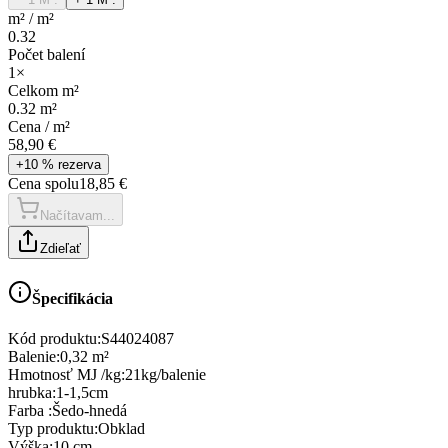
m²
/
m²
0.32
Počet balení
1
×
Celkom
m²
0.32
m²
Cena /
m²
58,90 €
+10 % rezerva
Cena spolu
18,85 €
Načítavam...
Zdieľať
Špecifikácia
Kód produktu:
S44024087
Balenie
:
0,32 m²
Hmotnosť MJ /kg
:
21kg/balenie
hrubka
:
1-1,5cm
Farba
:
Šedo-hnedá
Typ produktu
:
Obklad
Výška
:
10 cm