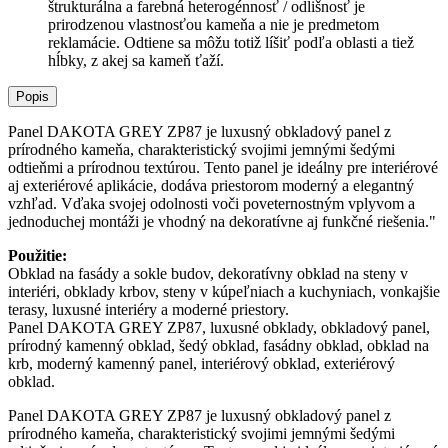
štrukturálna a farebná heterogénnosť / odlišnosť je
prirodzenou vlastnosťou kameňa a nie je predmetom
reklamácie. Odtiene sa môžu totiž líšiť podľa oblasti a tiež
hĺbky, z akej sa kameň ťaží.
Popis
Panel DAKOTA GREY ZP87 je luxusný obkladový panel z
prírodného kameňa, charakteristický svojimi jemnými šedými
odtieňmi a prírodnou textúrou. Tento panel je ideálny pre interiérové
aj exteriérové aplikácie, dodáva priestorom moderný a elegantný
vzhľad. Vďaka svojej odolnosti voči poveternostným vplyvom a
jednoduchej montáži je vhodný na dekoratívne aj funkčné riešenia."
Použitie:
Obklad na fasády a sokle budov, dekoratívny obklad na steny v
interiéri, obklady krbov, steny v kúpeľniach a kuchyniach, vonkajšie
terasy, luxusné interiéry a moderné priestory.
Panel DAKOTA GREY ZP87, luxusné obklady, obkladový panel,
prírodný kamenný obklad, šedý obklad, fasádny obklad, obklad na
krb, moderný kamenný panel, interiérový obklad, exteriérový
obklad.
Panel DAKOTA GREY ZP87 je luxusný obkladový panel z
prírodného kameňa, charakteristický svojimi jemnými šedými