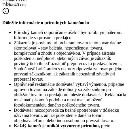
Dĺžka
:
40 cm
Dôležité informácie o prírodných kameňoch:
Prírodný kameň odporúčame ošetriť hydrofóbnym náterom.
Informujte sa prosím u predajcu.
Zákazník je povinný pri preberaní tovaru tento tovar riadne
skontrolovať - stav balenia, neporušenosť tovaru,
kompletnosť a zhodu s objednávkou. V prípade zistenia
poškodenia, neúplnosti alebo iných závad je zákazník
povinný tieto ihneď oznámiť prepravcovi a predávajúcemu.
Spoločnosť
LoliGarden s.r.o.
nezodpovedá za tovar po jeho
prevzatí zákazníkom, ak zákazník neoznámil závady pri
preberaní tovaru.
Oprávnené reklamácie dodávateľ vybaví výmenou, prípadne
opravou tovaru na základe dohody so zákazníkom po
obdržaní tovaru na predajnom mieste dodávateľa. Reklamácia
musí mať písomnú podobu a musí mať priloženú
fotodokumentáciu daného poškodeného tovaru.
Dodávateľ nezodpovedá za bežné opotrebenie v dôsledku
užívania tovaru, ani za poškodenie daného tovaru
objednávateľom, alebo inou osobou po prevzatí tovaru.
Každý kameň je unikát vytvorený prírodou,
preto