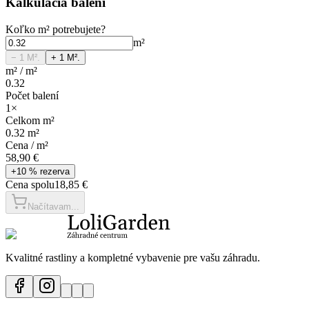
Kalkulácia balení
Koľko
m²
potrebujete?
m²
− 1
M².
+ 1
M².
m²
/
m²
0.32
Počet balení
1
×
Celkom
m²
0.32
m²
Cena /
m²
58,90 €
+10 % rezerva
Cena spolu
18,85 €
Načítavam...
Kvalitné rastliny a kompletné vybavenie pre vašu záhradu.