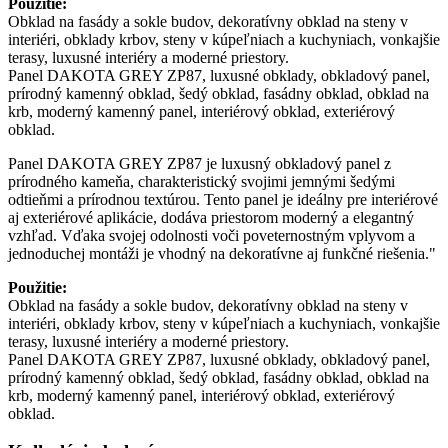
Použitie:
Obklad na fasády a sokle budov, dekoratívny obklad na steny v
interiéri, obklady krbov, steny v kúpeľniach a kuchyniach, vonkajšie
terasy, luxusné interiéry a moderné priestory.
Panel DAKOTA GREY ZP87, luxusné obklady, obkladový panel,
prírodný kamenný obklad, šedý obklad, fasádny obklad, obklad na
krb, moderný kamenný panel, interiérový obklad, exteriérový
obklad.
Panel DAKOTA GREY ZP87 je luxusný obkladový panel z
prírodného kameňa, charakteristický svojimi jemnými šedými
odtieňmi a prírodnou textúrou. Tento panel je ideálny pre interiérové
aj exteriérové aplikácie, dodáva priestorom moderný a elegantný
vzhľad. Vďaka svojej odolnosti voči poveternostným vplyvom a
jednoduchej montáži je vhodný na dekoratívne aj funkčné riešenia."
Použitie:
Obklad na fasády a sokle budov, dekoratívny obklad na steny v
interiéri, obklady krbov, steny v kúpeľniach a kuchyniach, vonkajšie
terasy, luxusné interiéry a moderné priestory.
Panel DAKOTA GREY ZP87, luxusné obklady, obkladový panel,
prírodný kamenný obklad, šedý obklad, fasádny obklad, obklad na
krb, moderný kamenný panel, interiérový obklad, exteriérový
obklad.