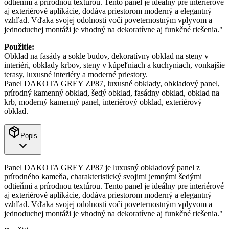
odtieňmi a prírodnou textúrou. Tento panel je ideálny pre interiérové
aj exteriérové aplikácie, dodáva priestorom moderný a elegantný
vzhľad. Vďaka svojej odolnosti voči poveternostným vplyvom a
jednoduchej montáži je vhodný na dekoratívne aj funkčné riešenia."
Použitie:
Obklad na fasády a sokle budov, dekoratívny obklad na steny v
interiéri, obklady krbov, steny v kúpeľniach a kuchyniach, vonkajšie
terasy, luxusné interiéry a moderné priestory.
Panel DAKOTA GREY ZP87, luxusné obklady, obkladový panel,
prírodný kamenný obklad, šedý obklad, fasádny obklad, obklad na
krb, moderný kamenný panel, interiérový obklad, exteriérový
obklad.
Popis
Panel DAKOTA GREY ZP87 je luxusný obkladový panel z
prírodného kameňa, charakteristický svojimi jemnými šedými
odtieňmi a prírodnou textúrou. Tento panel je ideálny pre interiérové
aj exteriérové aplikácie, dodáva priestorom moderný a elegantný
vzhľad. Vďaka svojej odolnosti voči poveternostným vplyvom a
jednoduchej montáži je vhodný na dekoratívne aj funkčné riešenia."