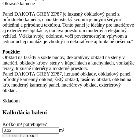
Okrasné kamene
Panel DAKOTA GREY ZP87 je luxusný obkladový panel z
prírodného kameňa, charakteristický svojimi jemnými šedými
odtieňmi a prírodnou textúrou. Tento panel je ideálny pre interiérové
aj exteriérové aplikácie, dodáva priestorom moderný a elegantný
vzhľad. Vďaka svojej odolnosti voči poveternostným vplyvom a
jednoduchej montáži je vhodný na dekoratívne aj funkčné riešenia."
Použitie:
Obklad na fasády a sokle budov, dekoratívny obklad na steny v
interiéri, obklady krbov, steny v kúpeľniach a kuchyniach, vonkajšie
terasy, luxusné interiéry a moderné priestory.
Panel DAKOTA GREY ZP87, luxusné obklady, obkladový panel,
prírodný kamenný obklad, šedý obklad, fasádny obklad, obklad na
krb, moderný kamenný panel, interiérový obklad, exteriérový
obklad.
Skladom
Kalkulácia balení
Koľko
m²
potrebujete?
m²
− 1
M².
+ 1
M².