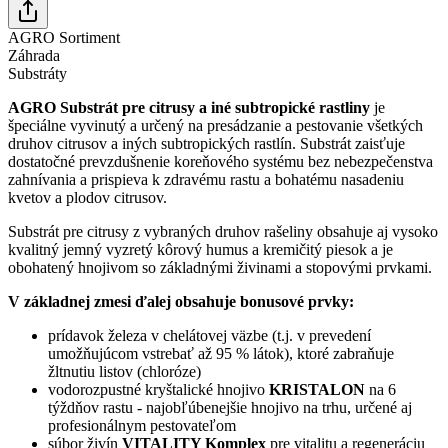
AGRO Sortiment
Záhrada
Substráty
AGRO Substrát pre citrusy a iné subtropické rastliny
je
špeciálne vyvinutý a určený na presádzanie a pestovanie všetkých
druhov citrusov a iných subtropických rastlín. Substrát zaisťuje
dostatočné prevzdušnenie koreňového systému bez nebezpečenstva
zahnívania a prispieva k zdravému rastu a bohatému nasadeniu
kvetov a plodov citrusov.
Substrát pre citrusy z vybraných druhov rašeliny obsahuje aj vysoko
kvalitný jemný vyzretý kôrový humus a kremičitý piesok a je
obohatený hnojivom so základnými živinami a stopovými prvkami.
V základnej zmesi ďalej obsahuje bonusové prvky:
prídavok železa v chelátovej väzbe (t.j. v prevedení
umožňujúcom vstrebať až 95 % látok), ktoré zabraňuje
žltnutiu listov (chloróze)
vodorozpustné kryštalické hnojivo
KRISTALON
na 6
týždňov rastu - najobľúbenejšie hnojivo na trhu, určené aj
profesionálnym pestovateľom
súbor živín
VITALITY Komplex
pre vitalitu a regeneráciu