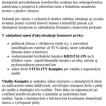
dostatočné prevzdušnenie koreňového systému bez nebezpečenstva
zahnívania a prispieva k zdravému rastu a bohatému nasadeniu
kvetov a plodov citrusov.
Substrát pre citrusy z vybraných druhov rašeliny obsahuje aj vysoko
kvalitný jemný vyzretý kôrový humus a kremičitý piesok a je
obohatený hnojivom so základnými živinami a stopovými prvkami.
V základnej zmesi ďalej obsahuje bonusové prvky:
prídavok železa v chelátovej väzbe (t.j. v prevedení
umožňujúcom vstrebať až 95 % látok), ktoré zabraňuje
žltnutiu listov (chloróze)
vodorozpustné kryštalické hnojivo
KRISTALON
na 6
týždňov rastu - najobľúbenejšie hnojivo na trhu, určené aj
profesionálnym pestovateľom
súbor živín
VITALITY Komplex
pre vitalitu a regeneráciu
rastlín
Vitality Komplex
je unikátny súbor enzýmov a stimulačných látok
zo zažívacieho traktu dážďoviek, zrýchľujúci transport živín z pôdy
do rastlín a zlepšujúci ich využitie. Tieto látky sú nápomocné pri
zväčšení koreňovej plochy a následne aj nadzemnej časti
rastliny. Spolu s humínovými a fulvinovými kyselinami obmedzujú
únavu a vyčerpanie pôdy.