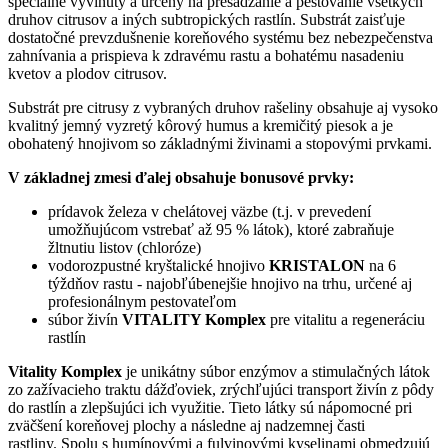
špeciálne vyvinutý a určený na presádzanie a pestovanie všetkých
druhov citrusov a iných subtropických rastlín. Substrát zaisťuje
dostatočné prevzdušnenie koreňového systému bez nebezpečenstva
zahnívania a prispieva k zdravému rastu a bohatému nasadeniu
kvetov a plodov citrusov.
Substrát pre citrusy z vybraných druhov rašeliny obsahuje aj vysoko
kvalitný jemný vyzretý kôrový humus a kremičitý piesok a je
obohatený hnojivom so základnými živinami a stopovými prvkami.
V základnej zmesi ďalej obsahuje bonusové prvky:
prídavok železa v chelátovej väzbe (t.j. v prevedení
umožňujúcom vstrebať až 95 % látok), ktoré zabraňuje
žltnutiu listov (chloróze)
vodorozpustné kryštalické hnojivo
KRISTALON
na 6
týždňov rastu - najobľúbenejšie hnojivo na trhu, určené aj
profesionálnym pestovateľom
súbor živín
VITALITY Komplex
pre vitalitu a regeneráciu
rastlín
Vitality Komplex
je unikátny súbor enzýmov a stimulačných látok
zo zažívacieho traktu dážďoviek, zrýchľujúci transport živín z pôdy
do rastlín a zlepšujúci ich využitie. Tieto látky sú nápomocné pri
zväčšení koreňovej plochy a následne aj nadzemnej časti
rastliny. Spolu s humínovými a fulvinovými kyselinami obmedzujú