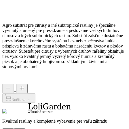
Agro substrát pre citrusy a iné subtropické rastliny je špeciálne
vyvinutý a určený pre presádzanie a pestovanie všetkých druhov
citrusov a iných subtropických rastlín. Substrát zaisťuje dostatočné
prevzdušnenie koreňového systému bez nebezpečenstva hnitia a
prispieva k zdravému rastu a bohatému nasadeniu kvetov a plodov
citrusov. Substrát pre citrusy z vybraných druhov rašeliny obsahuje
tiež vysoko kvalitný jemný vyzretý kôrový humus a kremičitý
piesok a je obohatený hnojivom so základnými živinami a
stopovými prvkami.
1
Načítavam...
Kvalitné rastliny a kompletné vybavenie pre vašu záhradu.