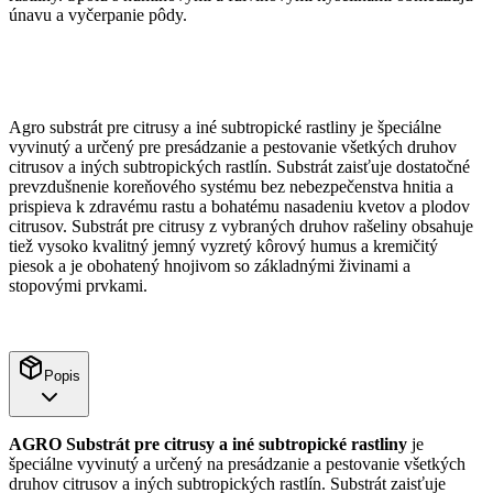
únavu a vyčerpanie pôdy.
Agro substrát pre citrusy a iné subtropické rastliny je špeciálne
vyvinutý a určený pre presádzanie a pestovanie všetkých druhov
citrusov a iných subtropických rastlín. Substrát zaisťuje dostatočné
prevzdušnenie koreňového systému bez nebezpečenstva hnitia a
prispieva k zdravému rastu a bohatému nasadeniu kvetov a plodov
citrusov. Substrát pre citrusy z vybraných druhov rašeliny obsahuje
tiež vysoko kvalitný jemný vyzretý kôrový humus a kremičitý
piesok a je obohatený hnojivom so základnými živinami a
stopovými prvkami.
Popis
AGRO Substrát pre citrusy a iné subtropické rastliny
je
špeciálne vyvinutý a určený na presádzanie a pestovanie všetkých
druhov citrusov a iných subtropických rastlín. Substrát zaisťuje