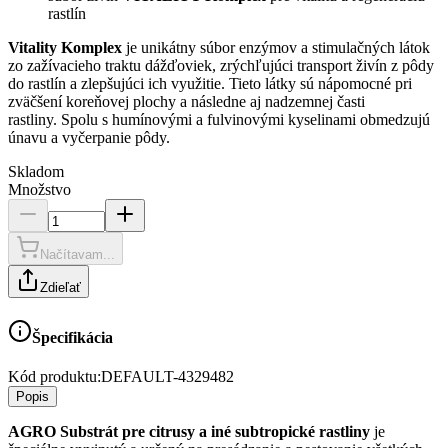
rastlín
Vitality Komplex
je unikátny súbor enzýmov a stimulačných látok
zo zažívacieho traktu dážďoviek, zrýchľujúci transport živín z pôdy
do rastlín a zlepšujúci ich využitie. Tieto látky sú nápomocné pri
zväčšení koreňovej plochy a následne aj nadzemnej časti
rastliny. Spolu s humínovými a fulvinovými kyselinami obmedzujú
únavu a vyčerpanie pôdy.
Skladom
Množstvo
Načítavam...
Zdieľať
Špecifikácia
Kód produktu:
DEFAULT-4329482
Popis
AGRO Substrát pre citrusy a iné subtropické rastliny
je