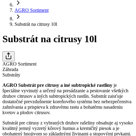
AGRO Sortiment
Substrát na citrusy 10l
Substrát na citrusy 10l
AGRO Sortiment
Záhrada
Substráty
AGRO Substrát pre citrusy a iné subtropické rastliny
je
špeciálne vyvinutý a určený na presádzanie a pestovanie všetkých
druhov citrusov a iných subtropických rastlín. Substrát zaisťuje
dostatočné prevzdušnenie koreňového systému bez nebezpečenstva
zahnívania a prispieva k zdravému rastu a bohatému nasadeniu
kvetov a plodov citrusov.
Substrát pre citrusy z vybraných druhov rašeliny obsahuje aj vysoko
kvalitný jemný vyzretý kôrový humus a kremičitý piesok a je
obohatený hnojivom so základnými živinami a stopovými prvkami.