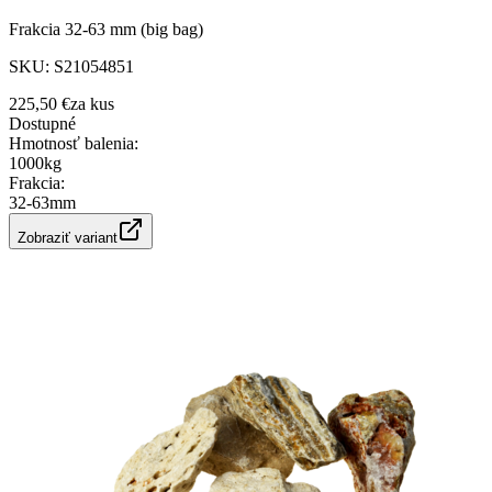
Frakcia 32-63 mm (big bag)
SKU:
S21054851
225,50 €
za
kus
Dostupné
Hmotnosť balenia
:
1000kg
Frakcia
:
32-63mm
Zobraziť variant