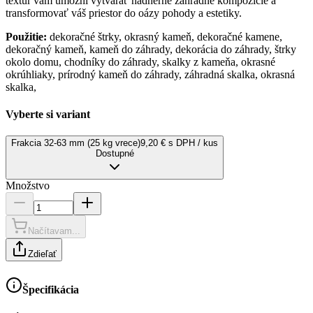
textúr vám umožní vytvárať nádherné záhradné kompozície a
transformovať váš priestor do oázy pohody a estetiky.
Použitie:
dekoračné štrky, okrasný kameň, dekoračné kamene,
dekoračný kameň, kameň do záhrady, dekorácia do záhrady, štrky
okolo domu, chodníky do záhrady, skalky z kameňa, okrasné
okrúhliaky, prírodný kameň do záhrady, záhradná skalka, okrasná
skalka,
Vyberte si variant
Frakcia 32-63 mm (25 kg vrece)
9,20 € s DPH / kus
Dostupné
Množstvo
Načítavam...
Zdieľať
Špecifikácia