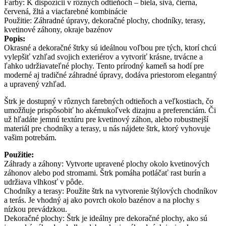
Farby: K dispozícii v rôznych odtieňoch – biela, sivá, čierna,
červená, žltá a viacfarebné kombinácie
Použitie: Záhradné úpravy, dekoračné plochy, chodníky, terasy,
kvetinové záhony, okraje bazénov
Popis:
Okrasné a dekoračné štrky sú ideálnou voľbou pre tých, ktorí chcú
vylepšiť vzhľad svojich exteriérov a vytvoriť krásne, trvácne a
ľahko udržiavateľné plochy. Tento prírodný kameň sa hodí pre
moderné aj tradičné záhradné úpravy, dodáva priestorom elegantný
a upravený vzhľad.
Štrk je dostupný v rôznych farebných odtieňoch a veľkostiach, čo
umožňuje prispôsobiť ho akémukoľvek dizajnu a preferenciám. Či
už hľadáte jemnú textúru pre kvetinový záhon, alebo robustnejší
materiál pre chodníky a terasy, u nás nájdete štrk, ktorý vyhovuje
vašim potrebám.
Použitie:
Záhrady a záhony: Vytvorte upravené plochy okolo kvetinových
záhonov alebo pod stromami. Štrk pomáha potláčať rast burín a
udržiava vlhkosť v pôde.
Chodníky a terasy: Použite štrk na vytvorenie štýlových chodníkov
a terás. Je vhodný aj ako povrch okolo bazénov a na plochy s
nízkou prevádzkou.
Dekoračné plochy: Štrk je ideálny pre dekoračné plochy, ako sú