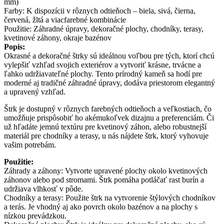
mm)
Farby: K dispozícii v rôznych odtieňoch – biela, sivá, čierna,
červená, žltá a viacfarebné kombinácie
Použitie: Záhradné úpravy, dekoračné plochy, chodníky, terasy,
kvetinové záhony, okraje bazénov
Popis:
Okrasné a dekoračné štrky sú ideálnou voľbou pre tých, ktorí chcú
vylepšiť vzhľad svojich exteriérov a vytvoriť krásne, trvácne a
ľahko udržiavateľné plochy. Tento prírodný kameň sa hodí pre
moderné aj tradičné záhradné úpravy, dodáva priestorom elegantný
a upravený vzhľad.
Štrk je dostupný v rôznych farebných odtieňoch a veľkostiach, čo
umožňuje prispôsobiť ho akémukoľvek dizajnu a preferenciám. Či
už hľadáte jemnú textúru pre kvetinový záhon, alebo robustnejší
materiál pre chodníky a terasy, u nás nájdete štrk, ktorý vyhovuje
vašim potrebám.
Použitie:
Záhrady a záhony: Vytvorte upravené plochy okolo kvetinových
záhonov alebo pod stromami. Štrk pomáha potláčať rast burín a
udržiava vlhkosť v pôde.
Chodníky a terasy: Použite štrk na vytvorenie štýlových chodníkov
a terás. Je vhodný aj ako povrch okolo bazénov a na plochy s
nízkou prevádzkou.