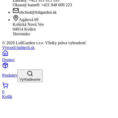
Záhrady: +421 911 015 193
Okrasný kameň: +421 948 609 223
obchod@loligarden.sk
Agátová 69
Košická Nová Ves
04014
Košice
Slovensko
© 2026 LoliGarden s.r.o. Všetky práva vyhradené.
Vytvoril hubtech.sk
Domov
Produkty
Vyhľadávanie
0
Košík