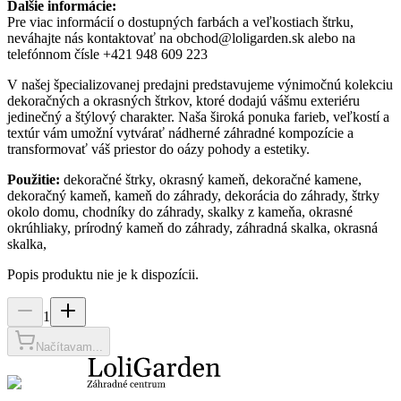
Ďalšie informácie:
Pre viac informácií o dostupných farbách a veľkostiach štrku,
neváhajte nás kontaktovať na obchod@loligarden.sk alebo na
telefónnom čísle +421 948 609 223
V našej špecializovanej predajni predstavujeme výnimočnú kolekciu
dekoračných a okrasných štrkov, ktoré dodajú vášmu exteriéru
jedinečný a štýlový charakter. Naša široká ponuka farieb, veľkostí a
textúr vám umožní vytvárať nádherné záhradné kompozície a
transformovať váš priestor do oázy pohody a estetiky.
Použitie:
dekoračné štrky, okrasný kameň, dekoračné kamene,
dekoračný kameň, kameň do záhrady, dekorácia do záhrady, štrky
okolo domu, chodníky do záhrady, skalky z kameňa, okrasné
okrúhliaky, prírodný kameň do záhrady, záhradná skalka, okrasná
skalka,
Popis produktu nie je k dispozícii.
1
Načítavam...