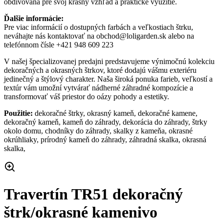
obdivovaná pre svoj krásny vzhľad a praktické využitie.
Ďalšie informácie:
Pre viac informácií o dostupných farbách a veľkostiach štrku,
neváhajte nás kontaktovať na obchod@loligarden.sk alebo na
telefónnom čísle +421 948 609 223
V našej špecializovanej predajni predstavujeme výnimočnú kolekciu
dekoračných a okrasných štrkov, ktoré dodajú vášmu exteriéru
jedinečný a štýlový charakter. Naša široká ponuka farieb, veľkostí a
textúr vám umožní vytvárať nádherné záhradné kompozície a
transformovať váš priestor do oázy pohody a estetiky.
Použitie:
dekoračné štrky, okrasný kameň, dekoračné kamene,
dekoračný kameň, kameň do záhrady, dekorácia do záhrady, štrky
okolo domu, chodníky do záhrady, skalky z kameňa, okrasné
okrúhliaky, prírodný kameň do záhrady, záhradná skalka, okrasná
skalka,
Travertín TR51 dekoračný
štrk/okrasné kamenivo