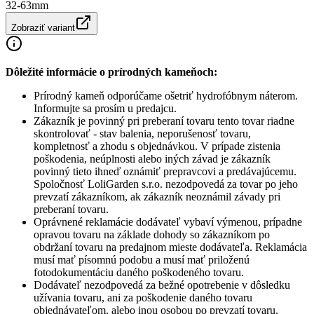
32-63mm
Zobraziť variant
Dôležité informácie o prírodných kameňoch:
Prírodný kameň odporúčame ošetriť hydrofóbnym náterom.
Informujte sa prosím u predajcu.
Zákazník je povinný pri preberaní tovaru tento tovar riadne
skontrolovať - stav balenia, neporušenosť tovaru,
kompletnosť a zhodu s objednávkou. V prípade zistenia
poškodenia, neúplnosti alebo iných závad je zákazník
povinný tieto ihneď oznámiť prepravcovi a predávajúcemu.
Spoločnosť
LoliGarden s.r.o.
nezodpovedá za tovar po jeho
prevzatí zákazníkom, ak zákazník neoznámil závady pri
preberaní tovaru.
Oprávnené reklamácie dodávateľ vybaví výmenou, prípadne
opravou tovaru na základe dohody so zákazníkom po
obdržaní tovaru na predajnom mieste dodávateľa. Reklamácia
musí mať písomnú podobu a musí mať priloženú
fotodokumentáciu daného poškodeného tovaru.
Dodávateľ nezodpovedá za bežné opotrebenie v dôsledku
užívania tovaru, ani za poškodenie daného tovaru
objednávateľom, alebo inou osobou po prevzatí tovaru.