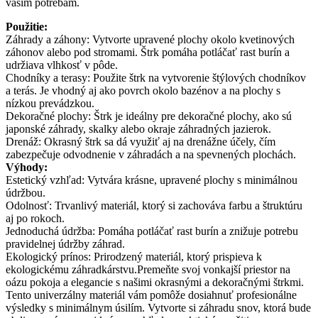
vašim potrebám.
Použitie:
Záhrady a záhony: Vytvorte upravené plochy okolo kvetinových
záhonov alebo pod stromami. Štrk pomáha potláčať rast burín a
udržiava vlhkosť v pôde.
Chodníky a terasy: Použite štrk na vytvorenie štýlových chodníkov
a terás. Je vhodný aj ako povrch okolo bazénov a na plochy s
nízkou prevádzkou.
Dekoračné plochy: Štrk je ideálny pre dekoračné plochy, ako sú
japonské záhrady, skalky alebo okraje záhradných jazierok.
Drenáž: Okrasný štrk sa dá využiť aj na drenážne účely, čím
zabezpečuje odvodnenie v záhradách a na spevnených plochách.
Výhody:
Estetický vzhľad: Vytvára krásne, upravené plochy s minimálnou
údržbou.
Odolnosť: Trvanlivý materiál, ktorý si zachováva farbu a štruktúru
aj po rokoch.
Jednoduchá údržba: Pomáha potláčať rast burín a znižuje potrebu
pravidelnej údržby záhrad.
Ekologický prínos: Prirodzený materiál, ktorý prispieva k
ekologickému záhradkárstvu.Premeňte svoj vonkajší priestor na
oázu pokoja a elegancie s našimi okrasnými a dekoračnými štrkmi.
Tento univerzálny materiál vám pomôže dosiahnuť profesionálne
výsledky s minimálnym úsilím. Vytvorte si záhradu snov, ktorá bude