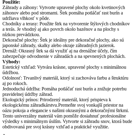
Použitie:
Záhrady a záhony: Vytvorte upravené plochy okolo kvetinových
záhonov alebo pod stromami. Štrk pomáha potláčať rast burín a
udržiava vlhkosť v pôde.
Chodníky a terasy: Použite štrk na vytvorenie štýlových chodníkov
a terás. Je vhodný aj ako povrch okolo bazénov a na plochy s
nízkou prevádzkou.
Dekoračné plochy: Štrk je ideálny pre dekoračné plochy, ako sú
japonské záhrady, skalky alebo okraje záhradných jazierok.
Drenáž: Okrasný štrk sa dá využiť aj na drenážne účely, čím
zabezpečuje odvodnenie v záhradách a na spevnených plochách.
Výhody:
Estetický vzhľad: Vytvára krásne, upravené plochy s minimálnou
údržbou.
Odolnosť: Trvanlivý materiál, ktorý si zachováva farbu a štruktúru
aj po rokoch.
Jednoduchá údržba: Pomáha potláčať rast burín a znižuje potrebu
pravidelnej údržby záhrad.
Ekologický prínos: Prirodzený materiál, ktorý prispieva k
ekologickému záhradkárstvu.Premeňte svoj vonkajší priestor na
oázu pokoja a elegancie s našimi okrasnými a dekoračnými štrkmi.
Tento univerzálny materiál vám pomôže dosiahnuť profesionálne
výsledky s minimálnym úsilím. Vytvorte si záhradu snov, ktorá bude
obdivovaná pre svoj krásny vzhľad a praktické využitie.