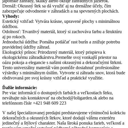
japonské záhrady, skalky alebo okraje záhradných jazierok.
Drenáž: Okrasný štrk sa dá využiť aj na drenážne účely, čím
zabezpečuje odvodnenie v záhradách a na spevnených plochách.
Výhody:
Estetický vzhľad: Vytvára krásne, upravené plochy s minimálnou
údržbou.
Odolnosť: Trvanlivý materiál, ktorý si zachováva farbu a štruktúru
aj po rokoch.
Jednoduchá údržba: Pomáha potláčať rast burín a znižuje potrebu
pravidelnej údržby záhrad.
Ekologický prínos: Prirodzený materiál, ktorý prispieva k
ekologickému záhradkárstvu.Premeňte svoj vonkajší priestor na
oázu pokoja a elegancie s našimi okrasnými a dekoračnými štrkmi.
Tento univerzálny materiál vám pomôže dosiahnuť profesionálne
výsledky s minimálnym úsilím. Vytvorte si záhradu snov, ktorá bude
obdivovaná pre svoj krásny vzhľad a praktické využitie.
Ďalšie informácie:
Pre viac informácií o dostupných farbách a veľkostiach štrku,
neváhajte nás kontaktovať na obchod@loligarden.sk alebo na
telefónnom čísle +421 948 609 223
V našej špecializovanej predajni predstavujeme výnimočnú kolekciu
dekoračných a okrasných štrkov, ktoré dodajú vášmu exteriéru
jedinečný a štýlový charakter. Naša široká ponuka farieb, veľkostí a