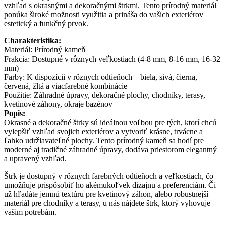
vzhľad s okrasnými a dekoračnými štrkmi. Tento prírodný materiál
ponúka široké možnosti využitia a prináša do vašich exteriérov
estetický a funkčný prvok.
Charakteristika:
Materiál: Prírodný kameň
Frakcia: Dostupné v rôznych veľkostiach (4-8 mm, 8-16 mm, 16-32
mm)
Farby: K dispozícii v rôznych odtieňoch – biela, sivá, čierna,
červená, žltá a viacfarebné kombinácie
Použitie: Záhradné úpravy, dekoračné plochy, chodníky, terasy,
kvetinové záhony, okraje bazénov
Popis:
Okrasné a dekoračné štrky sú ideálnou voľbou pre tých, ktorí chcú
vylepšiť vzhľad svojich exteriérov a vytvoriť krásne, trvácne a
ľahko udržiavateľné plochy. Tento prírodný kameň sa hodí pre
moderné aj tradičné záhradné úpravy, dodáva priestorom elegantný
a upravený vzhľad.
Štrk je dostupný v rôznych farebných odtieňoch a veľkostiach, čo
umožňuje prispôsobiť ho akémukoľvek dizajnu a preferenciám. Či
už hľadáte jemnú textúru pre kvetinový záhon, alebo robustnejší
materiál pre chodníky a terasy, u nás nájdete štrk, ktorý vyhovuje
vašim potrebám.