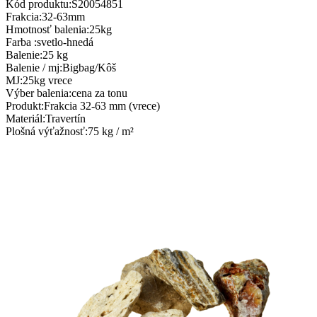
Kód produktu:
S20054851
Frakcia
:
32-63mm
Hmotnosť balenia
:
25kg
Farba
:
svetlo-hnedá
Balenie
:
25 kg
Balenie / mj
:
Bigbag/Kôš
MJ
:
25kg vrece
Výber balenia
:
cena za tonu
Produkt
:
Frakcia 32-63 mm (vrece)
Materiál
:
Travertín
Plošná výťažnosť
:
75 kg / m²