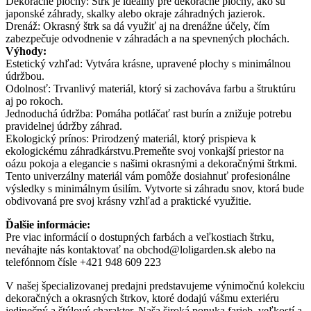
Dekoračné plochy: Štrk je ideálny pre dekoračné plochy, ako sú
japonské záhrady, skalky alebo okraje záhradných jazierok.
Drenáž: Okrasný štrk sa dá využiť aj na drenážne účely, čím
zabezpečuje odvodnenie v záhradách a na spevnených plochách.
Výhody:
Estetický vzhľad: Vytvára krásne, upravené plochy s minimálnou
údržbou.
Odolnosť: Trvanlivý materiál, ktorý si zachováva farbu a štruktúru
aj po rokoch.
Jednoduchá údržba: Pomáha potláčať rast burín a znižuje potrebu
pravidelnej údržby záhrad.
Ekologický prínos: Prirodzený materiál, ktorý prispieva k
ekologickému záhradkárstvu.Premeňte svoj vonkajší priestor na
oázu pokoja a elegancie s našimi okrasnými a dekoračnými štrkmi.
Tento univerzálny materiál vám pomôže dosiahnuť profesionálne
výsledky s minimálnym úsilím. Vytvorte si záhradu snov, ktorá bude
obdivovaná pre svoj krásny vzhľad a praktické využitie.
Ďalšie informácie:
Pre viac informácií o dostupných farbách a veľkostiach štrku,
neváhajte nás kontaktovať na obchod@loligarden.sk alebo na
telefónnom čísle +421 948 609 223
V našej špecializovanej predajni predstavujeme výnimočnú kolekciu
dekoračných a okrasných štrkov, ktoré dodajú vášmu exteriéru
jedinečný a štýlový charakter. Naša široká ponuka farieb, veľkostí a