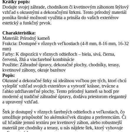
Krátky popis:
Dodajte svojej záhrade, chodníkom či kvetinovým záhonom štýlový
vzhľad s okrasnými a dekoračnými štrkmi. Tento prírodný materiál
ponúka široké možnosti využitia a prináša do vašich exteriérov
estetický a funkčný prvok.
Charakteristika:
Materiál: Prírodný kameň
Frakcia: Dostupné v rôznych veľkostiach (4-8 mm, 8-16 mm, 16-32
mm)
Farby: K dispozícii v rôznych odtieňoch – biela, sivá, čierna,
červená, žltá a viacfarebné kombinácie
Použitie: Záhradné úpravy, dekoračné plochy, chodníky, terasy,
kvetinové záhony, okraje bazénov
Popis:
Okrasné a dekoračné štrky sú ideálnou voľbou pre tých, ktorí chcú
vylepšiť vzhľad svojich exteriérov a vytvoriť krásne, trvácne a
ľahko udržiavateľné plochy. Tento prírodný kameň sa hodí pre
moderné aj tradičné záhradné úpravy, dodáva priestorom elegantný
a upravený vzhľad.
Štrk je dostupný v rôznych farebných odtieňoch a veľkostiach, čo
umožňuje prispôsobiť ho akémukoľvek dizajnu a preferenciám. Či
už hľadáte jemnú textúru pre kvetinový záhon, alebo robustnejší
materiál pre chodníky a terasy, u nás nájdete štrk, ktorý vyhovuje