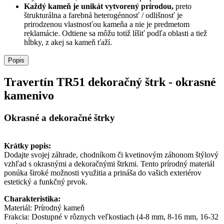
Každý kameň je unikát vytvorený prírodou,
preto
štrukturálna a farebná heterogénnosť / odlišnosť je
prirodzenou vlastnosťou kameňa a nie je predmetom
reklamácie. Odtiene sa môžu totiž líšiť podľa oblasti a tiež
hĺbky, z akej sa kameň ťaží.
Popis
Travertín TR51 dekoračný štrk - okrasné
kamenivo
Okrasné a dekoračné štrky
Krátky popis:
Dodajte svojej záhrade, chodníkom či kvetinovým záhonom štýlový
vzhľad s okrasnými a dekoračnými štrkmi. Tento prírodný materiál
ponúka široké možnosti využitia a prináša do vašich exteriérov
estetický a funkčný prvok.
Charakteristika:
Materiál: Prírodný kameň
Frakcia: Dostupné v rôznych veľkostiach (4-8 mm, 8-16 mm, 16-32