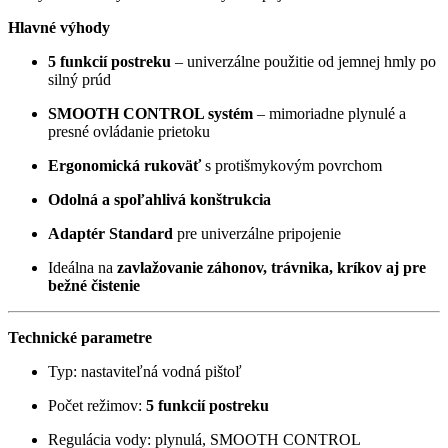
Hlavné výhody
5 funkcií postreku
– univerzálne použitie od jemnej hmly po
silný prúd
SMOOTH CONTROL systém
– mimoriadne plynulé a
presné ovládanie prietoku
Ergonomická rukoväť
s protišmykovým povrchom
Odolná a spoľahlivá konštrukcia
Adaptér Standard
pre univerzálne pripojenie
Ideálna na
zavlažovanie záhonov, trávnika, kríkov aj pre
bežné čistenie
Technické parametre
Typ: nastaviteľná vodná pištoľ
Počet režimov:
5 funkcií postreku
Regulácia vody: plynulá, SMOOTH CONTROL