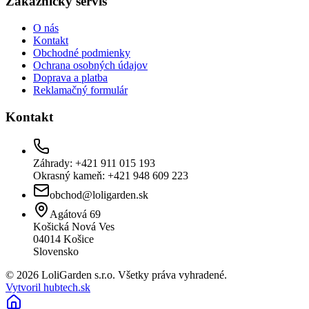
Zákaznícky servis
O nás
Kontakt
Obchodné podmienky
Ochrana osobných údajov
Doprava a platba
Reklamačný formulár
Kontakt
Záhrady: +421 911 015 193
Okrasný kameň: +421 948 609 223
obchod@loligarden.sk
Agátová 69
Košická Nová Ves
04014
Košice
Slovensko
© 2026 LoliGarden s.r.o. Všetky práva vyhradené.
Vytvoril hubtech.sk