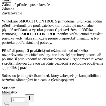
Záhradné pištole a postrekovače
Záhrada
Zavlažovanie
WhiteLine SMOOTH CONTROL 5 je moderná, 5-funkčná vodná
pištoľ navrhnutá pre používateľov, ktorí požadujú maximálne
plynulé ovládanie a vysokú presnosť pri zavlažovaní. Vďaka
technológii
SMOOTH CONTROL
ponúka veľmi jemnú reguláciu
prietoku vody, takže si môžete presne prispôsobiť intenzitu aj typ
postreku podľa aktuálnej potreby.
Pištoľ disponuje
5 praktickými režimami
– od mäkkého
rozprašovania pre citlivé rastliny, cez klasický sprchový postrek až
po silnejší prúd vhodný na čistenie povrchov. Ergonomická rukoväť
s protišmykovou úpravou zaručuje bezpečné a pohodlné používanie
aj pri dlhšej práci.
Súčasťou je
adaptér Standard
, ktorý zabezpečuje kompatibilitu s
bežnými záhradnými hadicami a rýchlospojkami.
Skladom
Množstvo