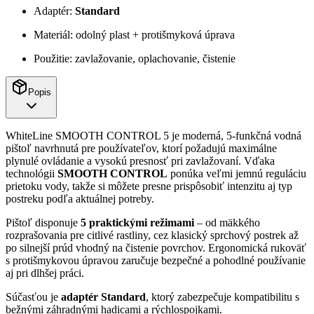
Adaptér:
Standard
Materiál: odolný plast + protišmyková úprava
Použitie: zavlažovanie, oplachovanie, čistenie
Popis
WhiteLine SMOOTH CONTROL 5 je moderná, 5-funkčná vodná
pištoľ navrhnutá pre používateľov, ktorí požadujú maximálne
plynulé ovládanie a vysokú presnosť pri zavlažovaní. Vďaka
technológii
SMOOTH CONTROL
ponúka veľmi jemnú reguláciu
prietoku vody, takže si môžete presne prispôsobiť intenzitu aj typ
postreku podľa aktuálnej potreby.
Pištoľ disponuje
5 praktickými režimami
– od mäkkého
rozprašovania pre citlivé rastliny, cez klasický sprchový postrek až
po silnejší prúd vhodný na čistenie povrchov. Ergonomická rukoväť
s protišmykovou úpravou zaručuje bezpečné a pohodlné používanie
aj pri dlhšej práci.
Súčasťou je
adaptér Standard
, ktorý zabezpečuje kompatibilitu s
bežnými záhradnými hadicami a rýchlospojkami.