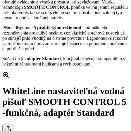
plynulé ovládanie a vysokú presnosť pri zavlažovaní. Vďaka
technológii
SMOOTH CONTROL
ponúka veľmi jemnú reguláciu
prietoku vody, takže si môžete presne prispôsobiť intenzitu aj typ
postreku podľa aktuálnej potreby.
Pištoľ disponuje
5 praktickými režimami
– od mäkkého
rozprašovania pre citlivé rastliny, cez klasický sprchový postrek až
po silnejší prúd vhodný na čistenie povrchov. Ergonomická rukoväť
s protišmykovou úpravou zaručuje bezpečné a pohodlné používanie
aj pri dlhšej práci.
Súčasťou je
adaptér Standard
, ktorý zabezpečuje kompatibilitu s
bežnými záhradnými hadicami a rýchlospojkami.
WhiteLine nastaviteľná vodná
pištoľ SMOOTH CONTROL 5
-funkčná, adaptér Standard