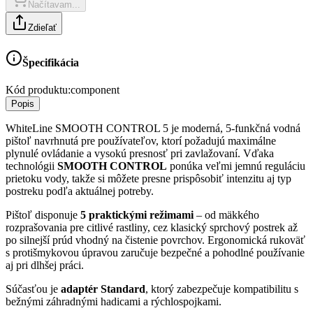
Načítavam...
Zdieľať
Špecifikácia
Kód produktu:
component
Popis
WhiteLine SMOOTH CONTROL 5 je moderná, 5-funkčná vodná
pištoľ navrhnutá pre používateľov, ktorí požadujú maximálne
plynulé ovládanie a vysokú presnosť pri zavlažovaní. Vďaka
technológii
SMOOTH CONTROL
ponúka veľmi jemnú reguláciu
prietoku vody, takže si môžete presne prispôsobiť intenzitu aj typ
postreku podľa aktuálnej potreby.
Pištoľ disponuje
5 praktickými režimami
– od mäkkého
rozprašovania pre citlivé rastliny, cez klasický sprchový postrek až
po silnejší prúd vhodný na čistenie povrchov. Ergonomická rukoväť
s protišmykovou úpravou zaručuje bezpečné a pohodlné používanie
aj pri dlhšej práci.
Súčasťou je
adaptér Standard
, ktorý zabezpečuje kompatibilitu s
bežnými záhradnými hadicami a rýchlospojkami.