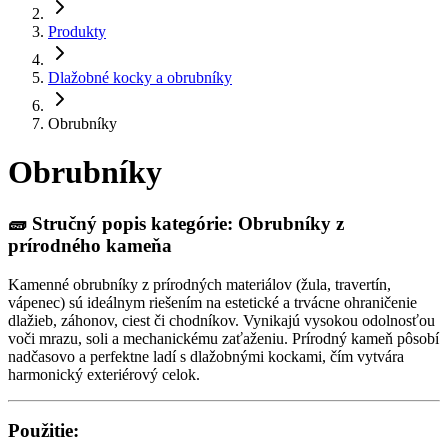
Produkty
Dlažobné kocky a obrubníky
Obrubníky
Obrubníky
🧱
Stručný popis kategórie: Obrubníky z
prírodného kameňa
Kamenné obrubníky z prírodných materiálov (žula, travertín,
vápenec) sú ideálnym riešením na estetické a trvácne ohraničenie
dlažieb, záhonov, ciest či chodníkov. Vynikajú vysokou odolnosťou
voči mrazu, soli a mechanickému zaťaženiu. Prírodný kameň pôsobí
nadčasovo a perfektne ladí s dlažobnými kockami, čím vytvára
harmonický exteriérový celok.
Použitie: