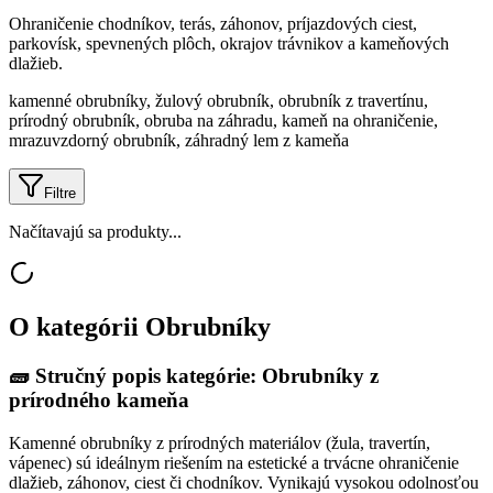
Ohraničenie chodníkov, terás, záhonov, príjazdových ciest,
parkovísk, spevnených plôch, okrajov trávnikov a kameňových
dlažieb.
kamenné obrubníky, žulový obrubník, obrubník z travertínu,
prírodný obrubník, obruba na záhradu, kameň na ohraničenie,
mrazuvzdorný obrubník, záhradný lem z kameňa
Filtre
Načítavajú sa produkty...
O kategórii
Obrubníky
🧱
Stručný popis kategórie: Obrubníky z
prírodného kameňa
Kamenné obrubníky z prírodných materiálov (žula, travertín,
vápenec) sú ideálnym riešením na estetické a trvácne ohraničenie
dlažieb, záhonov, ciest či chodníkov. Vynikajú vysokou odolnosťou