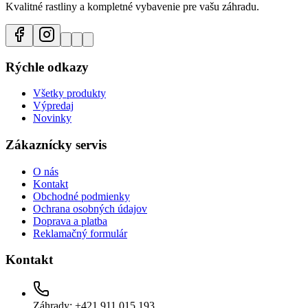
Kvalitné rastliny a kompletné vybavenie pre vašu záhradu.
Rýchle odkazy
Všetky produkty
Výpredaj
Novinky
Zákaznícky servis
O nás
Kontakt
Obchodné podmienky
Ochrana osobných údajov
Doprava a platba
Reklamačný formulár
Kontakt
Záhrady: +421 911 015 193