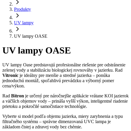
Produkty
UV lampy
UV lampy OASE
UV lampy OASE
UV lampy Oase predstavujú profesionálne riešenie pre odstránenie
zelenej vody a stabilizáciu biologickej rovnováhy v jazierku. Rad
Vitronic
je ideálny pre menšie a stredné jazierka – ponúka
jednoduchú montáž, spoľahlivú prevádzku a výborný pomer
cena/výkon.
Rad
Bitron
je určený pre náročnejšie aplikácie vrátane KOI jazierok
a väčších objemov vody – prináša vyšší výkon, inteligentné riadenie
prietoku a pokročilé samočistiace technológie.
Vyberte si model podľa objemu jazierka, miery zarybnenia a typu
filtračného systému – správne dimenzovaná UVC lampa je
základom čistej a zdravej vody bez chémie.