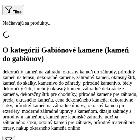
Filtre
Načítavajú sa produkty...
O kategórii
Gabiónové kamene (kameň
do gabiónov)
dekoračný kameň na záhradu, okrasný kameň do záhrady, prírodný
kameň na terasu, dekoračné kamene, záhradný kameň, okrasný štrk,
kameň do skalky, kamenivo do záhrady, prírodné kamenivo, biely
dekoračný štrk, farebný okrasný kameň, záhradné dekorácie z
kameňa, dekoračný štrk pre chodníky, prírodné kamene pre záhradu,
predaj okrasného kameňa, cena dekoračného kameňa, dekoratívne
štrky, prírodný kameň na záhradné úpravy, okrasný kameň pre
exteriéry, moderné záhradné úpravy s kameňom, dizajn záhrady s
prírodným kameňom, kameň pre japonské záhrady, údržba
záhradného štrku, odolný kameň pre záhrady, prírodný materiál pre
terasy, nákup okrasného kameňa online