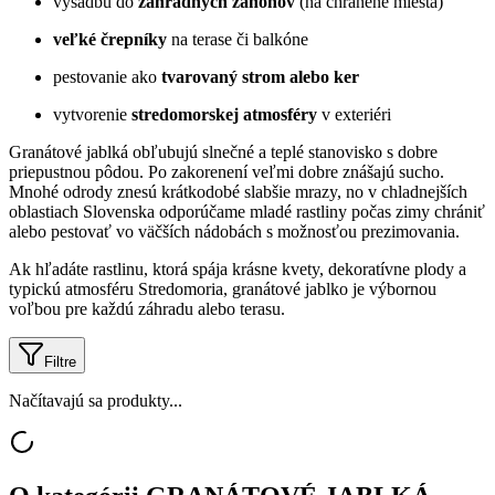
výsadbu do
záhradných záhonov
(na chránené miesta)
veľké črepníky
na terase či balkóne
pestovanie ako
tvarovaný strom alebo ker
vytvorenie
stredomorskej atmosféry
v exteriéri
Granátové jablká obľubujú slnečné a teplé stanovisko s dobre
priepustnou pôdou. Po zakorenení veľmi dobre znášajú sucho.
Mnohé odrody znesú krátkodobé slabšie mrazy, no v chladnejších
oblastiach Slovenska odporúčame mladé rastliny počas zimy chrániť
alebo pestovať vo väčších nádobách s možnosťou prezimovania.
Ak hľadáte rastlinu, ktorá spája krásne kvety, dekoratívne plody a
typickú atmosféru Stredomoria, granátové jablko je výbornou
voľbou pre každú záhradu alebo terasu.
Filtre
Načítavajú sa produkty...