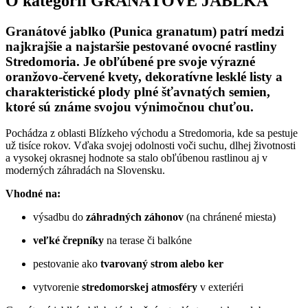
O kategórii
GRANÁTOVÉ JABLKÁ
Granátové jablko (Punica granatum)
patrí medzi
najkrajšie a najstaršie pestované ovocné rastliny
Stredomoria. Je obľúbené pre svoje výrazné
oranžovo-červené kvety, dekoratívne lesklé listy a
charakteristické plody plné šťavnatých semien,
ktoré sú známe svojou výnimočnou chuťou.
Pochádza z oblasti Blízkeho východu a Stredomoria, kde sa pestuje
už tisíce rokov. Vďaka svojej odolnosti voči suchu, dlhej životnosti
a vysokej okrasnej hodnote sa stalo obľúbenou rastlinou aj v
moderných záhradách na Slovensku.
Vhodné na:
výsadbu do
záhradných záhonov
(na chránené miesta)
veľké črepníky
na terase či balkóne
pestovanie ako
tvarovaný strom alebo ker
vytvorenie
stredomorskej atmosféry
v exteriéri