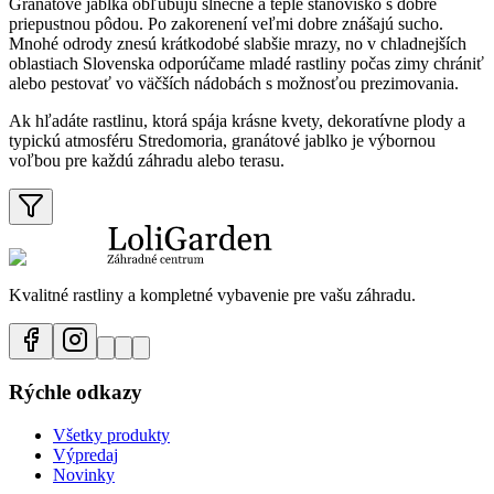
Granátové jablká obľubujú slnečné a teplé stanovisko s dobre
priepustnou pôdou. Po zakorenení veľmi dobre znášajú sucho.
Mnohé odrody znesú krátkodobé slabšie mrazy, no v chladnejších
oblastiach Slovenska odporúčame mladé rastliny počas zimy chrániť
alebo pestovať vo väčších nádobách s možnosťou prezimovania.
Ak hľadáte rastlinu, ktorá spája krásne kvety, dekoratívne plody a
typickú atmosféru Stredomoria, granátové jablko je výbornou
voľbou pre každú záhradu alebo terasu.
Kvalitné rastliny a kompletné vybavenie pre vašu záhradu.
Rýchle odkazy
Všetky produkty
Výpredaj
Novinky